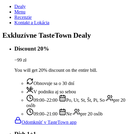
Dealy
Menu
Recenzie
Kontakt a Lokácia
Exkluzívne TasteTown Dealy
Discount 20%
−
99
zł
You will get 20% discount on the entire bill.
Obnovuje sa o 30 dní
V podniku aj so sebou
09:00–22:00
·
Po, Ut, St, Št, Pi, So
·
pre 20
osôb
09:00–21:00
·
Ne
·
pre 20 osôb
Odomknúť v TasteTown app
Dish 1+1