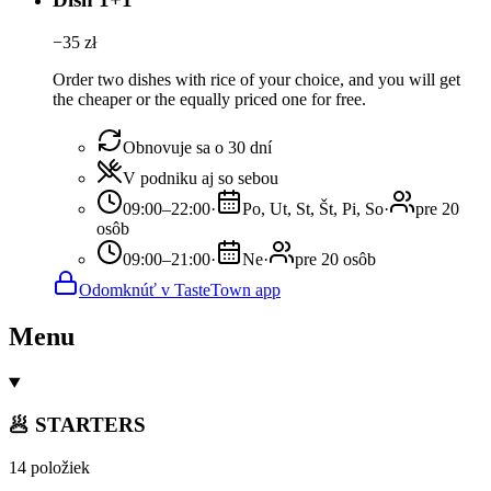
−
35
zł
Order two dishes with rice of your choice, and you will get
the cheaper or the equally priced one for free.
Obnovuje sa o 30 dní
V podniku aj so sebou
09:00–22:00
·
Po, Ut, St, Št, Pi, So
·
pre 20
osôb
09:00–21:00
·
Ne
·
pre 20 osôb
Odomknúť v TasteTown app
Menu
🥟 STARTERS
14 položiek