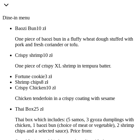
Dine-in menu
Baozi Bun
10
zł
One piece of baozi bun in a fluffy wheat dough stuffed with
pork and fresh coriander or tofu.
Crispy shrimp
10
zł
One piece of crispy XL shrimp in tempura batter.
Fortune cookie
3
zł
Shrimp chips
8
zł
Crispy Chicken
10
zł
Chicken tenderloin in a crispy coating with sesame
Thai Box
25
zł
Thai box which includes: (5 samos, 3 gyoza dumplings with
chicken, 1 baozi bun (choice of meat or vegetable), 2 shrimp
chips and a selected sauce). Price from: