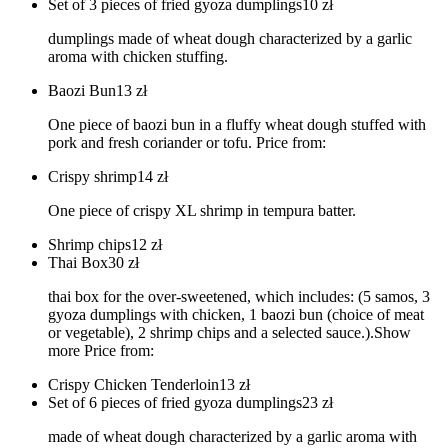
Set of 3 pieces of fried gyoza dumplings
10
zł
dumplings made of wheat dough characterized by a garlic
aroma with chicken stuffing.
Baozi Bun
13
zł
One piece of baozi bun in a fluffy wheat dough stuffed with
pork and fresh coriander or tofu. Price from:
Crispy shrimp
14
zł
One piece of crispy XL shrimp in tempura batter.
Shrimp chips
12
zł
Thai Box
30
zł
thai box for the over-sweetened, which includes: (5 samos, 3
gyoza dumplings with chicken, 1 baozi bun (choice of meat
or vegetable), 2 shrimp chips and a selected sauce.).Show
more Price from:
Crispy Chicken Tenderloin
13
zł
Set of 6 pieces of fried gyoza dumplings
23
zł
made of wheat dough characterized by a garlic aroma with