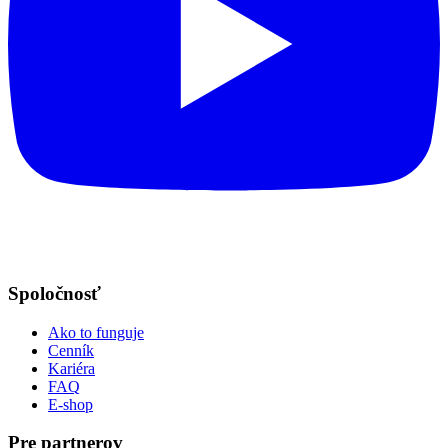
Spoločnosť
Ako to funguje
Cenník
Kariéra
FAQ
E-shop
Pre partnerov