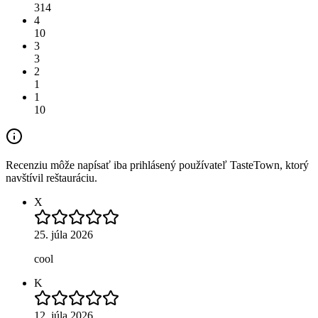
314
4
10
3
3
2
1
1
10
Recenziu môže napísať iba prihlásený používateľ TasteTown, ktorý
navštívil reštauráciu.
X
25. júla 2026
cool
K
12. júla 2026