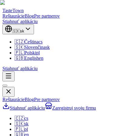
TasteTown
Reštaurácie
Blog
Pre partnerov
Stiahnuť aplikáciu
🇸🇰
sk
🇨🇿
Čeština
cs
🇸🇰
Slovenčina
sk
🇵🇱
Polski
pl
🇬🇧
English
en
Stiahnuť aplikáciu
Reštaurácie
Blog
Pre partnerov
Stiahnuť aplikáciu
Zaregistruj svoju firmu
🇨🇿
cs
🇸🇰
sk
🇵🇱
pl
🇬🇧
en