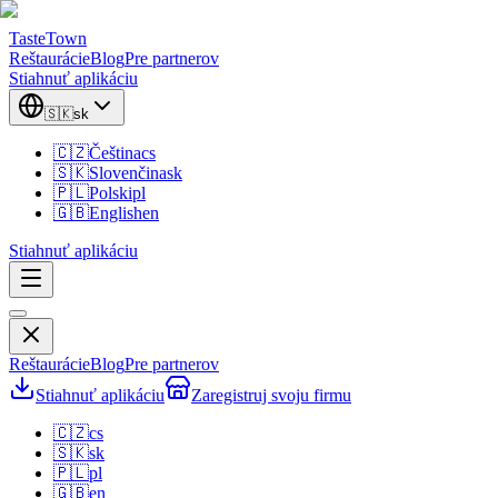
TasteTown
Reštaurácie
Blog
Pre partnerov
Stiahnuť aplikáciu
🇸🇰
sk
🇨🇿
Čeština
cs
🇸🇰
Slovenčina
sk
🇵🇱
Polski
pl
🇬🇧
English
en
Stiahnuť aplikáciu
Reštaurácie
Blog
Pre partnerov
Stiahnuť aplikáciu
Zaregistruj svoju firmu
🇨🇿
cs
🇸🇰
sk
🇵🇱
pl
🇬🇧
en