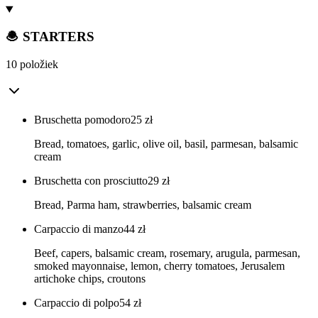
🧆 STARTERS
10 položiek
Bruschetta pomodoro
25
zł
Bread, tomatoes, garlic, olive oil, basil, parmesan, balsamic
cream
Bruschetta con prosciutto
29
zł
Bread, Parma ham, strawberries, balsamic cream
Carpaccio di manzo
44
zł
Beef, capers, balsamic cream, rosemary, arugula, parmesan,
smoked mayonnaise, lemon, cherry tomatoes, Jerusalem
artichoke chips, croutons
Carpaccio di polpo
54
zł