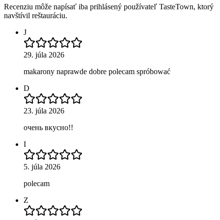
Recenziu môže napísať iba prihlásený používateľ TasteTown, ktorý
navštívil reštauráciu.
J
29. júla 2026
makarony naprawde dobre polecam spróbować
D
23. júla 2026
очень вкусно!!
I
5. júla 2026
polecam
Z