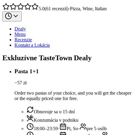
5.0
(
61
recenzií
)
·
Pizza, Wine, Italian
Dealy
Menu
Recenzie
Kontakt a Lokácia
Exkluzívne TasteTown Dealy
Pasta 1+1
−
57
zł
Order two pastas of your choice, and you will get the cheaper
or the equally priced one for free.
Obnovuje sa o 15 dní
Konzumácia v podniku
18:00–23:59
·
Pi, So
·
pre 5 osôb