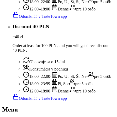
18:00–22:00
·
Po, Ut, St, Št, Ne
·
pre 5 osôb
12:00–18:00
·
Denne
·
pre 10 osôb
Odomknúť v TasteTown app
Discount 40 PLN
−
40
zł
Order at least for 100 PLN, and you will get direct discount
40 PLN.
Obnovuje sa o 15 dní
Konzumácia v podniku
18:00–22:00
·
Po, Ut, St, Št, Ne
·
pre 5 osôb
18:00–23:59
·
Pi, So
·
pre 5 osôb
12:00–18:00
·
Denne
·
pre 10 osôb
Odomknúť v TasteTown app
Menu