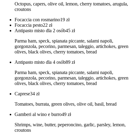
Octopus, capers, olive oil, lemon, cherry tomatoes, arugula,
croutons
Focaccia con rosmarino
19
zł
Focaccia pesto
22
zł
Antipasto misto dla 2 osób
45
zł
Parma ham, speck, spianata piccante, salami napoli,
gorgonzola, pecorino, parmesan, taleggio, artichokes, green
olives, black olives, cherry tomatoes, bread
Antipasto misto dla 4 osób
89
zł
Parma ham, speck, spianata piccante, salami napoli,
gorgonzola, pecorino, parmesan, taleggio, artichokes, green
olives, black olives, cherry tomatoes, bread
Caprese
34
zł
Tomatoes, burrata, green olives, olive oil, basil, bread
Gamberi al wino e burro
49
zł
Shrimps, wine, butter, peperoncino, garlic, parsley, lemon,
croutons