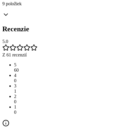
9 položiek
Recenzie
5.0
Z 61 recenzií
5
60
4
0
3
1
2
0
1
0