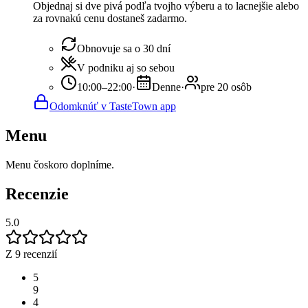
Objednaj si dve pivá podľa tvojho výberu a to lacnejšie alebo
za rovnakú cenu dostaneš zadarmo.
Obnovuje sa o 30 dní
V podniku aj so sebou
10:00–22:00
·
Denne
·
pre 20 osôb
Odomknúť v TasteTown app
Menu
Menu čoskoro doplníme.
Recenzie
5.0
Z 9 recenzií
5
9
4