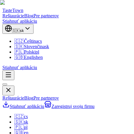
TasteTown
Reštaurácie
Blog
Pre partnerov
Stiahnuť aplikáciu
🇸🇰
sk
🇨🇿
Čeština
cs
🇸🇰
Slovenčina
sk
🇵🇱
Polski
pl
🇬🇧
English
en
Stiahnuť aplikáciu
Reštaurácie
Blog
Pre partnerov
Stiahnuť aplikáciu
Zaregistruj svoju firmu
🇨🇿
cs
🇸🇰
sk
🇵🇱
pl
🇬🇧
en