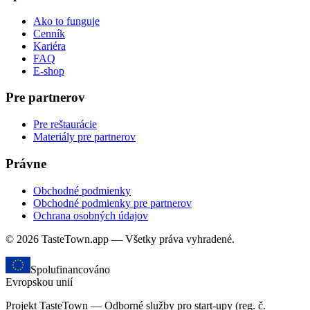
Ako to funguje
Cenník
Kariéra
FAQ
E-shop
Pre partnerov
Pre reštaurácie
Materiály pre partnerov
Právne
Obchodné podmienky
Obchodné podmienky pre partnerov
Ochrana osobných údajov
© 2026 TasteTown.app — Všetky práva vyhradené.
Spolufinancováno
Evropskou unií
Projekt TasteTown — Odborné služby pro start-upy (reg. č.