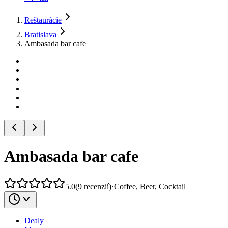
Reštaurácie
Bratislava
Ambasada bar cafe
Ambasada bar cafe
5.0
(
9
recenzií
)
·
Coffee, Beer, Cocktail
Dealy