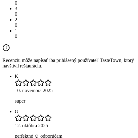
0
3
0
2
0
1
0
Recenziu môže napísať iba prihlásený používateľ TasteTown, ktorý
navštívil reštauráciu.
K
10. novembra 2025
super
O
12. októbra 2025
perfektné ☺️ odporúčam