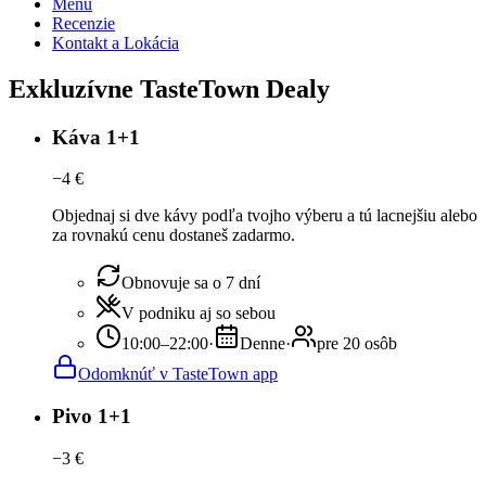
Menu
Recenzie
Kontakt a Lokácia
Exkluzívne TasteTown Dealy
Káva 1+1
−
4
€
Objednaj si dve kávy podľa tvojho výberu a tú lacnejšiu alebo
za rovnakú cenu dostaneš zadarmo.
Obnovuje sa o 7 dní
V podniku aj so sebou
10:00–22:00
·
Denne
·
pre 20 osôb
Odomknúť v TasteTown app
Pivo 1+1
−
3
€