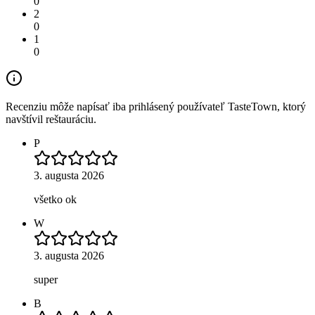
0
2
0
1
0
Recenziu môže napísať iba prihlásený používateľ TasteTown, ktorý
navštívil reštauráciu.
P
3. augusta 2026
všetko ok
W
3. augusta 2026
super
B