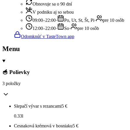
Obnovuje sa o 90 dní
V podniku aj so sebou
09:00–22:00
·
Po, Ut, St, Št, Pi
·
pre 10 osôb
12:00–22:00
·
So
·
pre 10 osôb
Odomknúť v TasteTown app
Menu
🥣 Polievky
3 položky
Slepačí vývar s rezancami
5
€
0.33l
Cesnaková krémová v bosniaku
5
€