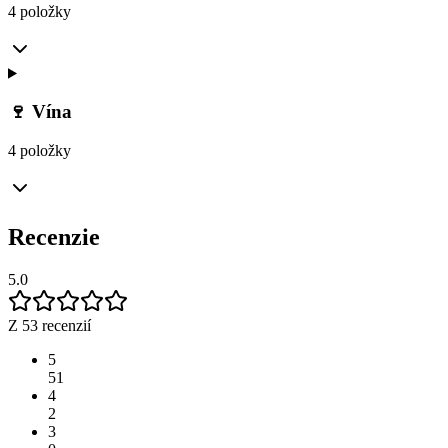
4 položky
🍷 Vína
4 položky
Recenzie
5.0
Z 53 recenzií
5
51
4
2
3