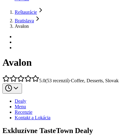
Reštaurácie
Bratislava
Avalon
Avalon
5.0
(
53
recenzií
)
·
Coffee, Desserts, Slovak
Dealy
Menu
Recenzie
Kontakt a Lokácia
Exkluzívne TasteTown Dealy