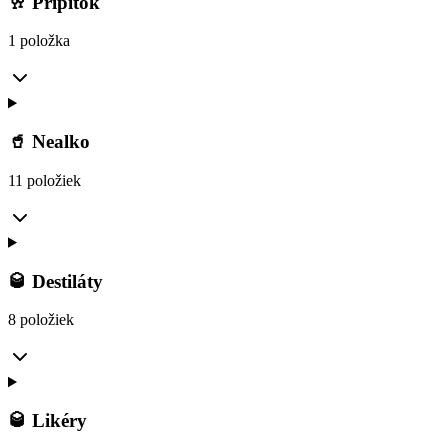
🥂 Prípitok
1 položka
🥤 Nealko
11 položiek
🥃 Destiláty
8 položiek
🥃 Likéry