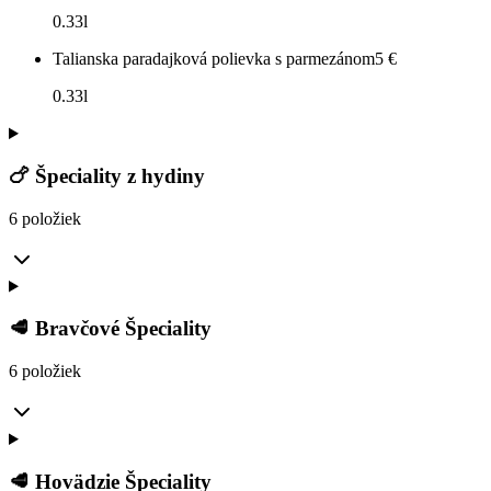
0.33l
Talianska paradajková polievka s parmezánom
5
€
0.33l
🍗 Špeciality z hydiny
6 položiek
🥩 Bravčové Špeciality
6 položiek
🥩 Hovädzie Špeciality