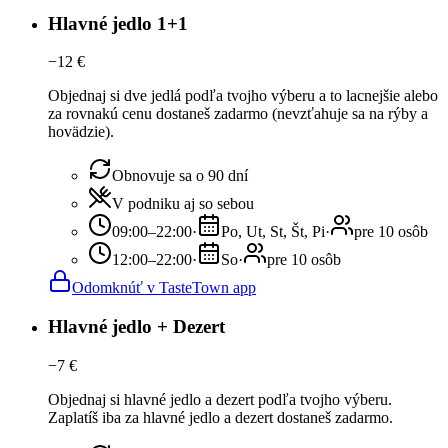
Hlavné jedlo 1+1
−
12
€
Objednaj si dve jedlá podľa tvojho výberu a to lacnejšie alebo
za rovnakú cenu dostaneš zadarmo (nevzťahuje sa na rýby a
hovädzie).
Obnovuje sa o 90 dní
V podniku aj so sebou
09:00–22:00
·
Po, Ut, St, Št, Pi
·
pre 10 osôb
12:00–22:00
·
So
·
pre 10 osôb
Odomknúť v TasteTown app
Hlavné jedlo + Dezert
−
7
€
Objednaj si hlavné jedlo a dezert podľa tvojho výberu.
Zaplatíš iba za hlavné jedlo a dezert dostaneš zadarmo.