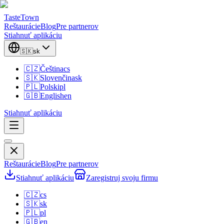
TasteTown
Reštaurácie
Blog
Pre partnerov
Stiahnuť aplikáciu
🇸🇰
sk
🇨🇿
Čeština
cs
🇸🇰
Slovenčina
sk
🇵🇱
Polski
pl
🇬🇧
English
en
Stiahnuť aplikáciu
Reštaurácie
Blog
Pre partnerov
Stiahnuť aplikáciu
Zaregistruj svoju firmu
🇨🇿
cs
🇸🇰
sk
🇵🇱
pl
🇬🇧
en