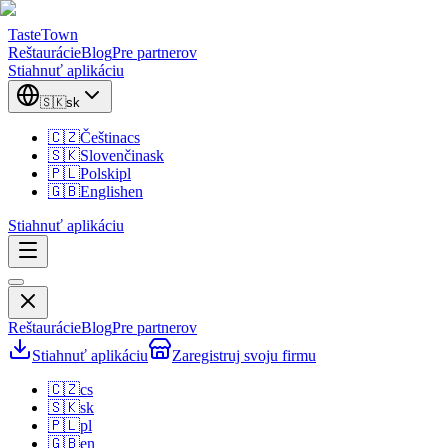
TasteTown
Reštaurácie
Blog
Pre partnerov
Stiahnuť aplikáciu
🇸🇰
sk
🇨🇿
Čeština
cs
🇸🇰
Slovenčina
sk
🇵🇱
Polski
pl
🇬🇧
English
en
Stiahnuť aplikáciu
Reštaurácie
Blog
Pre partnerov
Stiahnuť aplikáciu
Zaregistruj svoju firmu
🇨🇿
cs
🇸🇰
sk
🇵🇱
pl
🇬🇧
en