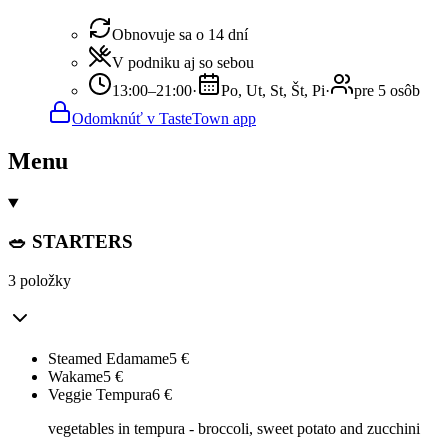
Obnovuje sa o 14 dní
V podniku aj so sebou
13:00–21:00
·
Po, Ut, St, Št, Pi
·
pre 5 osôb
Odomknúť v TasteTown app
Menu
🥗 STARTERS
3 položky
Steamed Edamame
5
€
Wakame
5
€
Veggie Tempura
6
€
vegetables in tempura - broccoli, sweet potato and zucchini