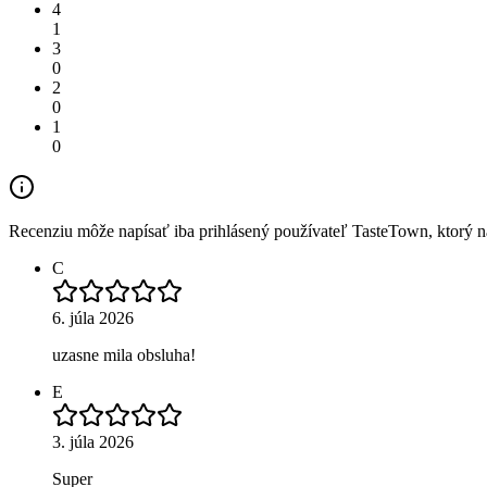
4
1
3
0
2
0
1
0
Recenziu môže napísať iba prihlásený používateľ TasteTown, ktorý nav
C
6. júla 2026
uzasne mila obsluha!
E
3. júla 2026
Super