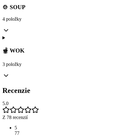
🍲 SOUP
4 položky
🫕 WOK
3 položky
Recenzie
5.0
Z 78 recenzií
5
77