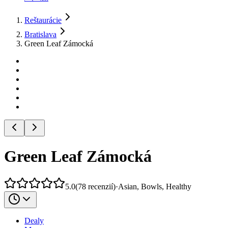
Reštaurácie
Bratislava
Green Leaf Zámocká
Green Leaf Zámocká
5.0
(
78
recenzií
)
·
Asian, Bowls, Healthy
Dealy