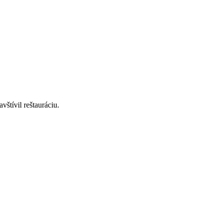
štívil reštauráciu.