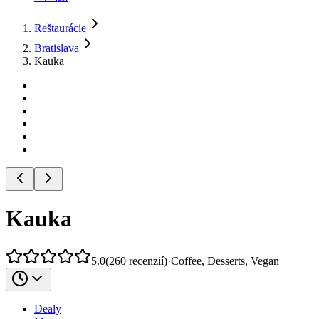
Reštaurácie
Bratislava
Kauka
Kauka
5.0
(
260
recenzií
)
·
Coffee, Desserts, Vegan
Dealy