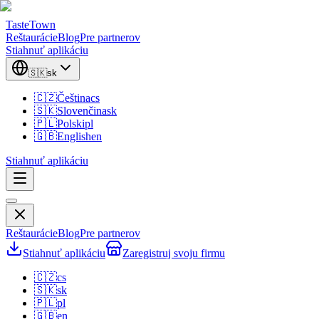
TasteTown
Reštaurácie
Blog
Pre partnerov
Stiahnuť aplikáciu
🇸🇰
sk
🇨🇿
Čeština
cs
🇸🇰
Slovenčina
sk
🇵🇱
Polski
pl
🇬🇧
English
en
Stiahnuť aplikáciu
Reštaurácie
Blog
Pre partnerov
Stiahnuť aplikáciu
Zaregistruj svoju firmu
🇨🇿
cs
🇸🇰
sk
🇵🇱
pl
🇬🇧
en