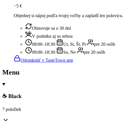
−
5
€
Objednej si nápoj podľa tvojej voľby a zaplatíš len polovicu.
Obnovuje sa o 30 dní
V podniku aj so sebou
08:00–18:30
·
Ut, St, Št, Pi
·
pre 20 osôb
09:00–18:30
·
So, Ne
·
pre 20 osôb
Odomknúť v TasteTown app
Menu
☕ Black
7 položiek