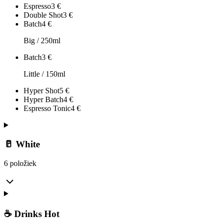
Espresso
3
€
Double Shot
3
€
Batch
4
€
Big / 250ml
Batch
3
€
Little / 150ml
Hyper Shot
5
€
Hyper Batch
4
€
Espresso Tonic
4
€
🥛 White
6 položiek
☕ Drinks Hot