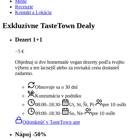
Menu
Recenzie
Kontakt a Lokácia
Exkluzívne TasteTown Dealy
Dezert 1+1
−
5
€
Objednaj si dve homemade vegan dezerty podľa tvojho
výberu a ten lacnejší alebo za rovnakú cenu dostaneš
zadarmo.
Obnovuje sa o 30 dní
Konzumácia v podniku
08:00–18:30
·
Ut, St, Št, Pi
·
pre 10 osôb
09:00–18:30
·
So, Ne
·
pre 10 osôb
Odomknúť v TasteTown app
Nápoj -50%