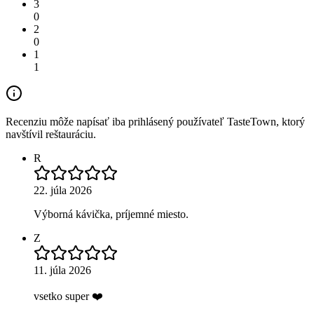
3
0
2
0
1
1
Recenziu môže napísať iba prihlásený používateľ TasteTown, ktorý
navštívil reštauráciu.
R
22. júla 2026
Výborná kávička, príjemné miesto.
Z
11. júla 2026
vsetko super ❤️