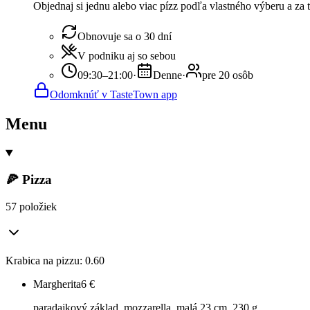
Objednaj si jednu alebo viac pízz podľa vlastného výberu a za t
Obnovuje sa o 30 dní
V podniku aj so sebou
09:30–21:00
·
Denne
·
pre 20 osôb
Odomknúť v TasteTown app
Menu
🍕 Pizza
57 položiek
Krabica na pizzu: 0.60
Margherita
6
€
paradajkový základ, mozzarella, malá 23 cm, 230 g