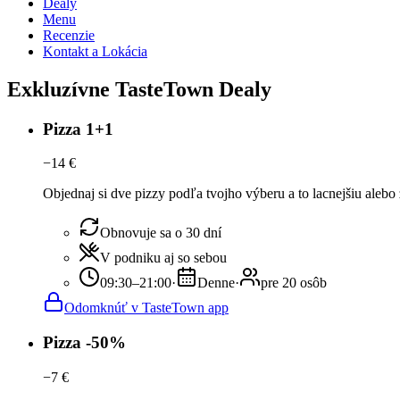
Dealy
Menu
Recenzie
Kontakt a Lokácia
Exkluzívne TasteTown Dealy
Pizza 1+1
−
14
€
Objednaj si dve pizzy podľa tvojho výberu a to lacnejšiu alebo
Obnovuje sa o 30 dní
V podniku aj so sebou
09:30–21:00
·
Denne
·
pre 20 osôb
Odomknúť v TasteTown app
Pizza -50%
−
7
€