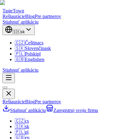
TasteTown
Reštaurácie
Blog
Pre partnerov
Stiahnuť aplikáciu
🇸🇰
sk
🇨🇿
Čeština
cs
🇸🇰
Slovenčina
sk
🇵🇱
Polski
pl
🇬🇧
English
en
Stiahnuť aplikáciu
Reštaurácie
Blog
Pre partnerov
Stiahnuť aplikáciu
Zaregistruj svoju firmu
🇨🇿
cs
🇸🇰
sk
🇵🇱
pl
🇬🇧
en