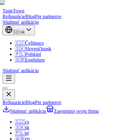
TasteTown
Reštaurácie
Blog
Pre partnerov
Stiahnuť aplikáciu
🇸🇰
sk
🇨🇿
Čeština
cs
🇸🇰
Slovenčina
sk
🇵🇱
Polski
pl
🇬🇧
English
en
Stiahnuť aplikáciu
Reštaurácie
Blog
Pre partnerov
Stiahnuť aplikáciu
Zaregistruj svoju firmu
🇨🇿
cs
🇸🇰
sk
🇵🇱
pl
🇬🇧
en