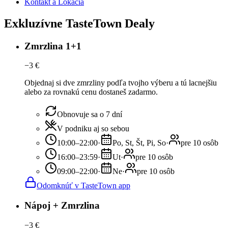
Kontakt a Lokácia
Exkluzívne TasteTown Dealy
Zmrzlina 1+1
−
3
€
Objednaj si dve zmrzliny podľa tvojho výberu a tú lacnejšiu
alebo za rovnakú cenu dostaneš zadarmo.
Obnovuje sa o 7 dní
V podniku aj so sebou
10:00–22:00
·
Po, St, Št, Pi, So
·
pre 10 osôb
16:00–23:59
·
Ut
·
pre 10 osôb
09:00–22:00
·
Ne
·
pre 10 osôb
Odomknúť v TasteTown app
Nápoj + Zmrzlina
−
3
€