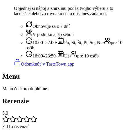
Objednej si nápoj a zmrzlinu podľa tvojho výberu a to
lacnejšie alebo za rovnakú cenu dostaneš zadarmo.
Obnovuje sa o 7 dní
V podniku aj so sebou
10:00–22:00
·
Po, St, Št, Pi, So, Ne
·
pre 10
osôb
16:00–23:59
·
Ut
·
pre 10 osôb
Odomknúť v TasteTown app
Menu
Menu čoskoro doplníme.
Recenzie
5.0
Z 115 recenzií