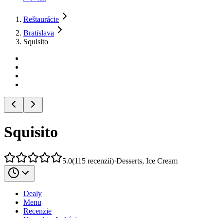
Reštaurácie
Bratislava
Squisito
Squisito
5.0
(
115
recenzií
)
·
Desserts, Ice Cream
Dealy
Menu
Recenzie