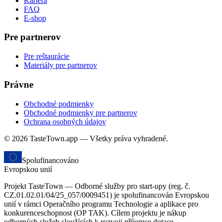
Kariéra
FAQ
E-shop
Pre partnerov
Pre reštaurácie
Materiály pre partnerov
Právne
Obchodné podmienky
Obchodné podmienky pre partnerov
Ochrana osobných údajov
© 2026 TasteTown.app — Všetky práva vyhradené.
Spolufinancováno
Evropskou unií
Projekt TasteTown — Odborné služby pro start-upy (reg. č.
CZ.01.02.01/04/25_057/0009451) je spolufinancován Evropskou
unií v rámci Operačního programu Technologie a aplikace pro
konkurenceschopnost (OP TAK). Cílem projektu je nákup
odborných služeb sloužících k rozvoji příjemce dotace.