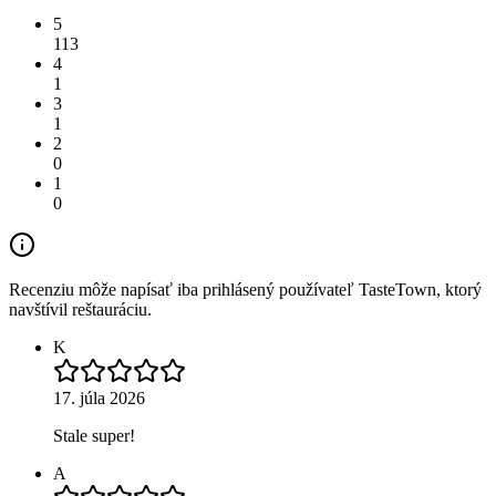
5
113
4
1
3
1
2
0
1
0
Recenziu môže napísať iba prihlásený používateľ TasteTown, ktorý
navštívil reštauráciu.
K
17. júla 2026
Stale super!
A