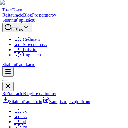
TasteTown
Reštaurácie
Blog
Pre partnerov
Stiahnuť aplikáciu
🇸🇰
sk
🇨🇿
Čeština
cs
🇸🇰
Slovenčina
sk
🇵🇱
Polski
pl
🇬🇧
English
en
Stiahnuť aplikáciu
Reštaurácie
Blog
Pre partnerov
Stiahnuť aplikáciu
Zaregistruj svoju firmu
🇨🇿
cs
🇸🇰
sk
🇵🇱
pl
🇬🇧
en