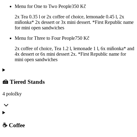
Menu for One to Two People
350
Kč
2x Tea 0.35 l or 2x coffee of choice, lemonade 0.45 l, 2x
miňonka* 2x dessert or 3x mini dessert. *First Republic name
for mini open sandwiches
Menu for Three to Four People
750
Kč
2x coffee of choice, Tea 1.2 l, lemonade 1 l, 6x miňonka* and
4x dessert or 6x mini dessert 2x. *First Republic name for
mini open sandwiches
🍰 Tiered Stands
4 položky
☕ Coffee