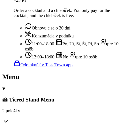
−
42
Kč
Order a cocktail and a chlebíček. You only pay for the
cocktail, and the chlebíček is free.
Obnovuje sa o 30 dní
Konzumácia v podniku
11:00–18:00
·
Po, Ut, St, Št, Pi, So
·
pre 10
osôb
13:00–18:00
·
Ne
·
pre 10 osôb
Odomknúť v TasteTown app
Menu
🍰 Tiered Stand Menu
2 položky