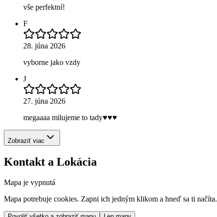
vše perfektní!
F
28. júna 2026
vyborne jako vzdy
J
27. júna 2026
megaaaa milujeme to tady♥️♥️♥️
Zobraziť viac
Kontakt a Lokácia
Mapa je vypnutá
Mapa potrebuje cookies. Zapni ich jedným klikom a hneď sa ti načíta.
Povoliť všetko a zobraziť mapu
Len mapy