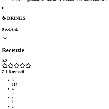
☕ DRINKS
8 položiek
Recenzie
5.0
Z 118 recenzií
5
114
4
3
3
1
2