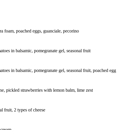
ara foam, poached eggs, guanciale, pecorino
es in balsamic, pomegranate gel, seasonal fruit
es in balsamic, pomegranate gel, seasonal fruit, poached egg
e, pickled strawberries with lemon balm, lime zest
 fruit, 2 types of cheese
 cream