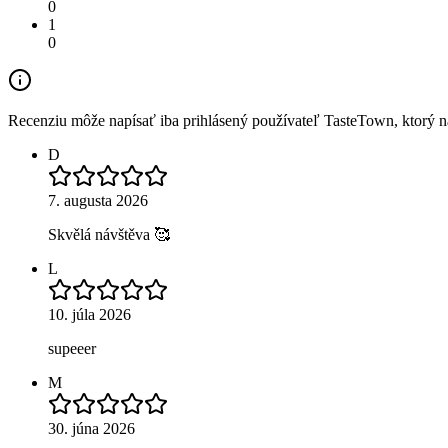
0
1
0
Recenziu môže napísať iba prihlásený používateľ TasteTown, ktorý nav
D
7. augusta 2026
Skvělá návštěva 🥰
L
10. júla 2026
supeeer
M
30. júna 2026