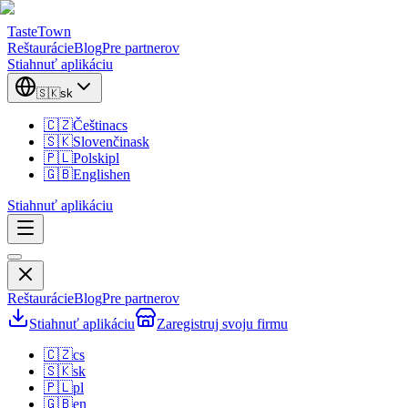
TasteTown
Reštaurácie
Blog
Pre partnerov
Stiahnuť aplikáciu
🇸🇰
sk
🇨🇿
Čeština
cs
🇸🇰
Slovenčina
sk
🇵🇱
Polski
pl
🇬🇧
English
en
Stiahnuť aplikáciu
Reštaurácie
Blog
Pre partnerov
Stiahnuť aplikáciu
Zaregistruj svoju firmu
🇨🇿
cs
🇸🇰
sk
🇵🇱
pl
🇬🇧
en