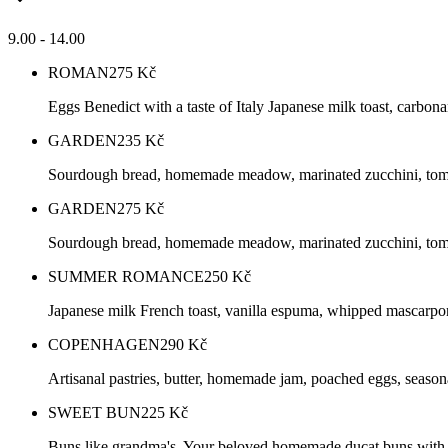
9.00 - 14.00
ROMAN
275
Kč
Eggs Benedict with a taste of Italy Japanese milk toast, carbon
GARDEN
235
Kč
Sourdough bread, homemade meadow, marinated zucchini, tomato
GARDEN
275
Kč
Sourdough bread, homemade meadow, marinated zucchini, tomato
SUMMER ROMANCE
250
Kč
Japanese milk French toast, vanilla espuma, whipped mascarpon
COPENHAGEN
290
Kč
Artisanal pastries, butter, homemade jam, poached eggs, seasonal
SWEET BUN
225
Kč
Buns like grandma's. Your beloved homemade ducat buns with