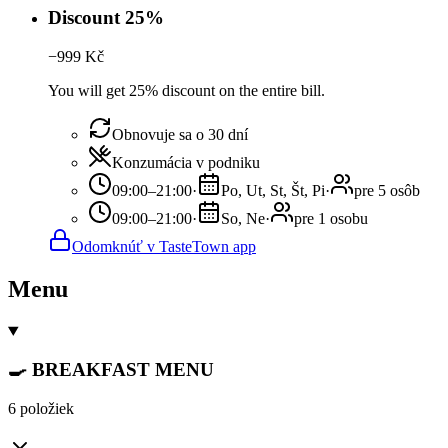
Discount 25%
−
999
Kč
You will get 25% discount on the entire bill.
Obnovuje sa o 30 dní
Konzumácia v podniku
09:00–21:00
·
Po, Ut, St, Št, Pi
·
pre 5 osôb
09:00–21:00
·
So, Ne
·
pre 1 osobu
Odomknúť v TasteTown app
Menu
🍳 BREAKFAST MENU
6 položiek