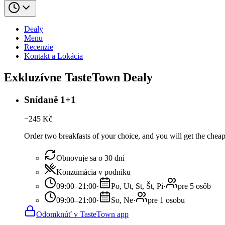
Dealy
Menu
Recenzie
Kontakt a Lokácia
Exkluzívne TasteTown Dealy
Snídaně 1+1
−
245
Kč
Order two breakfasts of your choice, and you will get the cheape
Obnovuje sa o 30 dní
Konzumácia v podniku
09:00–21:00
·
Po, Ut, St, Št, Pi
·
pre 5 osôb
09:00–21:00
·
So, Ne
·
pre 1 osobu
Odomknúť v TasteTown app