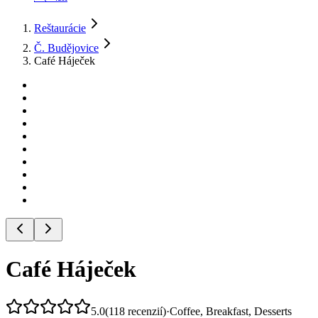
Reštaurácie
Č. Budějovice
Café Háječek
Café Háječek
5.0
(
118
recenzií
)
·
Coffee, Breakfast, Desserts