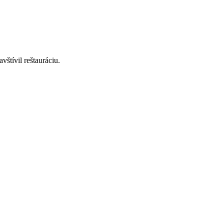
štívil reštauráciu.