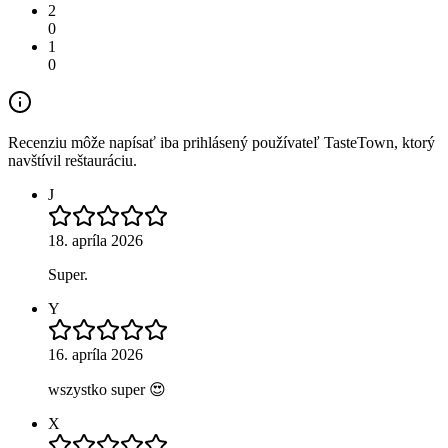
2
0
1
0
Recenziu môže napísať iba prihlásený používateľ TasteTown, ktorý
navštívil reštauráciu.
J
18. apríla 2026
Super.
Y
16. apríla 2026
wszystko super 😍
X