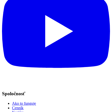
Spoločnosť
Ako to funguje
Cenník