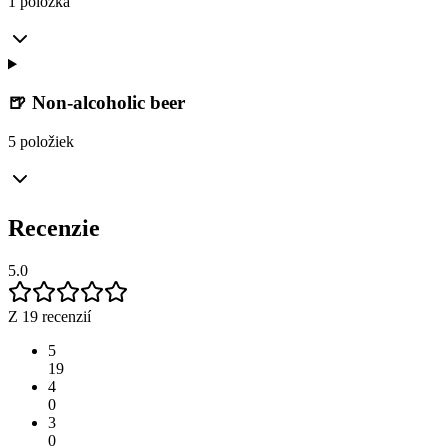
1 položka
🍺 Non-alcoholic beer
5 položiek
Recenzie
5.0
Z 19 recenzií
5
19
4
0
3
0