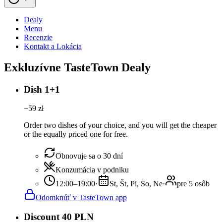
Dealy
Menu
Recenzie
Kontakt a Lokácia
Exkluzívne TasteTown Dealy
Dish 1+1
−
59
zł
Order two dishes of your choice, and you will get the cheaper
or the equally priced one for free.
Obnovuje sa o 30 dní
Konzumácia v podniku
12:00–19:00
·
St, Št, Pi, So, Ne
·
pre 5 osôb
Odomknúť v TasteTown app
Discount 40 PLN