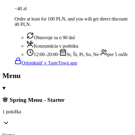
−
40
zł
Order at least for 100 PLN, and you will get direct discount
40 PLN.
Obnovuje sa o 90 dní
Konzumácia v podniku
12:00–20:00
·
St, Št, Pi, So, Ne
·
pre 5 osôb
Odomknúť v TasteTown app
Menu
🌸 Spring Menu - Starter
1 položka