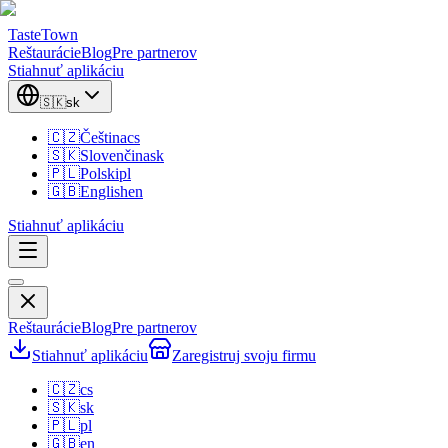
TasteTown
Reštaurácie
Blog
Pre partnerov
Stiahnuť aplikáciu
🇸🇰
sk
🇨🇿
Čeština
cs
🇸🇰
Slovenčina
sk
🇵🇱
Polski
pl
🇬🇧
English
en
Stiahnuť aplikáciu
Reštaurácie
Blog
Pre partnerov
Stiahnuť aplikáciu
Zaregistruj svoju firmu
🇨🇿
cs
🇸🇰
sk
🇵🇱
pl
🇬🇧
en