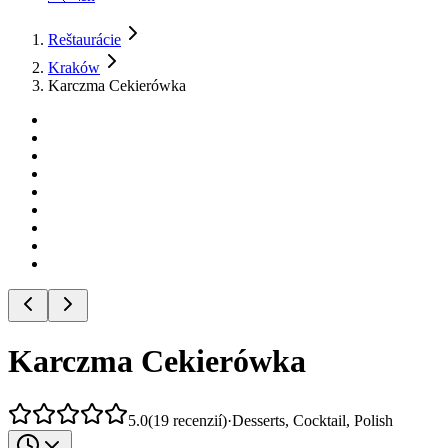
Reštaurácie
Kraków
Karczma Cekierówka
Karczma Cekierówka
5.0
(
19
recenzií
)
·
Desserts, Cocktail, Polish