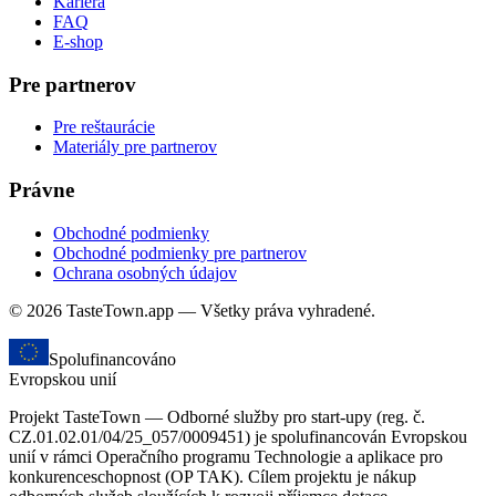
Kariéra
FAQ
E-shop
Pre partnerov
Pre reštaurácie
Materiály pre partnerov
Právne
Obchodné podmienky
Obchodné podmienky pre partnerov
Ochrana osobných údajov
© 2026 TasteTown.app — Všetky práva vyhradené.
Spolufinancováno
Evropskou unií
Projekt TasteTown — Odborné služby pro start-upy (reg. č.
CZ.01.02.01/04/25_057/0009451) je spolufinancován Evropskou
unií v rámci Operačního programu Technologie a aplikace pro
konkurenceschopnost (OP TAK). Cílem projektu je nákup