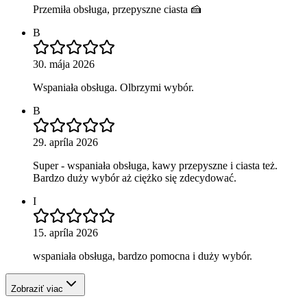
Przemiła obsługa, przepyszne ciasta 🍰
B
30. mája 2026
Wspaniała obsługa. Olbrzymi wybór.
B
29. apríla 2026
Super - wspaniała obsługa, kawy przepyszne i ciasta też.
Bardzo duży wybór aż ciężko się zdecydować.
I
15. apríla 2026
wspaniała obsługa, bardzo pomocna i duży wybór.
Zobraziť viac