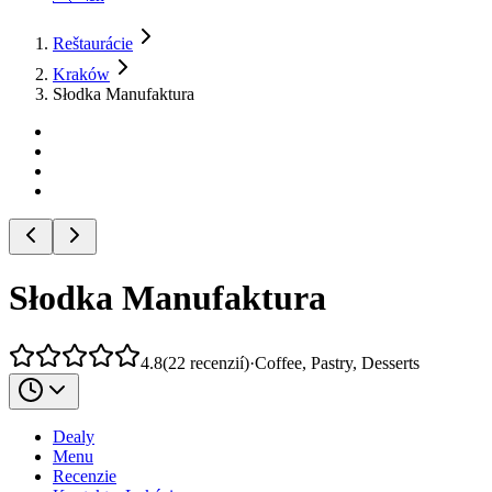
Reštaurácie
Kraków
Słodka Manufaktura
Słodka Manufaktura
4.8
(
22
recenzií
)
·
Coffee, Pastry, Desserts
Dealy
Menu
Recenzie