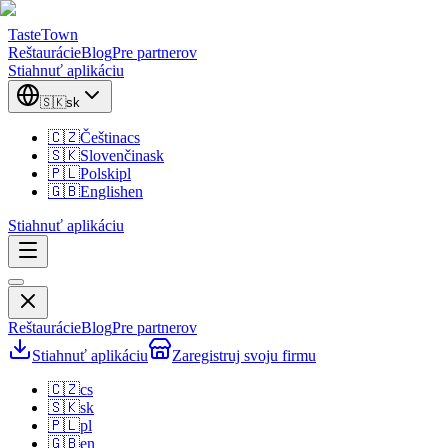
TasteTown
Reštaurácie
Blog
Pre partnerov
Stiahnuť aplikáciu
🇸🇰
sk
🇨🇿
Čeština
cs
🇸🇰
Slovenčina
sk
🇵🇱
Polski
pl
🇬🇧
English
en
Stiahnuť aplikáciu
Reštaurácie
Blog
Pre partnerov
Stiahnuť aplikáciu
Zaregistruj svoju firmu
🇨🇿
cs
🇸🇰
sk
🇵🇱
pl
🇬🇧
en