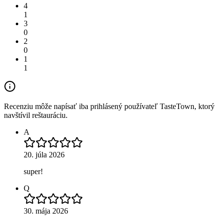
4
1
3
0
2
0
1
1
Recenziu môže napísať iba prihlásený používateľ TasteTown, ktorý
navštívil reštauráciu.
A
20. júla 2026
super!
Q
30. mája 2026