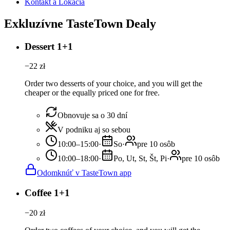
Kontakt a Lokácia
Exkluzívne TasteTown Dealy
Dessert 1+1
−
22
zł
Order two desserts of your choice, and you will get the
cheaper or the equally priced one for free.
Obnovuje sa o 30 dní
V podniku aj so sebou
10:00–15:00
·
So
·
pre 10 osôb
10:00–18:00
·
Po, Ut, St, Št, Pi
·
pre 10 osôb
Odomknúť v TasteTown app
Coffee 1+1
−
20
zł