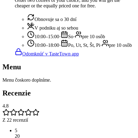
Order two coffees of your choice, and you will get the
cheaper or the equally priced one for free.
Obnovuje sa o 30 dní
V podniku aj so sebou
10:00–15:00
·
So
·
pre 10 osôb
10:00–18:00
·
Po, Ut, St, Št, Pi
·
pre 10 osôb
Odomknúť v TasteTown app
Menu
Menu čoskoro doplníme.
Recenzie
4.8
Z 22 recenzií
5
20