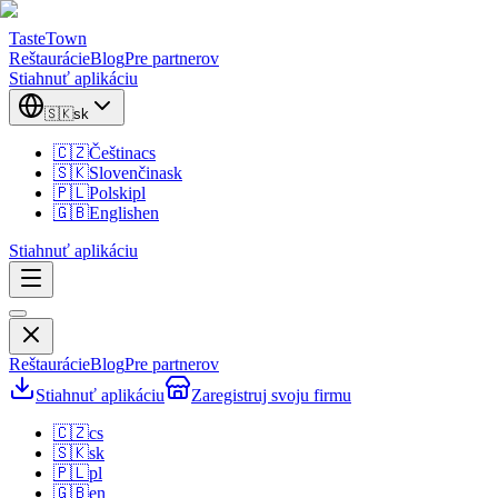
TasteTown
Reštaurácie
Blog
Pre partnerov
Stiahnuť aplikáciu
🇸🇰
sk
🇨🇿
Čeština
cs
🇸🇰
Slovenčina
sk
🇵🇱
Polski
pl
🇬🇧
English
en
Stiahnuť aplikáciu
Reštaurácie
Blog
Pre partnerov
Stiahnuť aplikáciu
Zaregistruj svoju firmu
🇨🇿
cs
🇸🇰
sk
🇵🇱
pl
🇬🇧
en