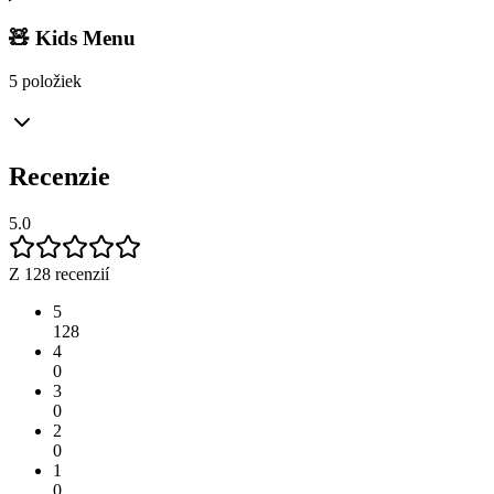
🧸 Kids Menu
5 položiek
Recenzie
5.0
Z 128 recenzií
5
128
4
0
3
0
2
0
1
0