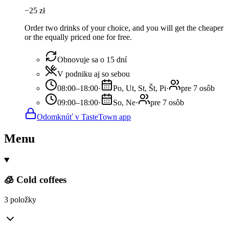
−
25
zł
Order two drinks of your choice, and you will get the cheaper
or the equally priced one for free.
Obnovuje sa o 15 dní
V podniku aj so sebou
08:00–18:00
·
Po, Ut, St, Št, Pi
·
pre 7 osôb
09:00–18:00
·
So, Ne
·
pre 7 osôb
Odomknúť v TasteTown app
Menu
🧊 Cold coffees
3 položky