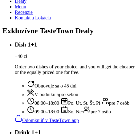
Dealy
Menu
Recenzie
Kontakt a Lokácia
Exkluzívne TasteTown Dealy
Dish 1+1
−
40
zł
Order two dishes of your choice, and you will get the cheaper
or the equally priced one for free.
Obnovuje sa o 45 dní
V podniku aj so sebou
08:00–18:00
·
Po, Ut, St, Št, Pi
·
pre 7 osôb
09:00–18:00
·
So, Ne
·
pre 7 osôb
Odomknúť v TasteTown app
Drink 1+1