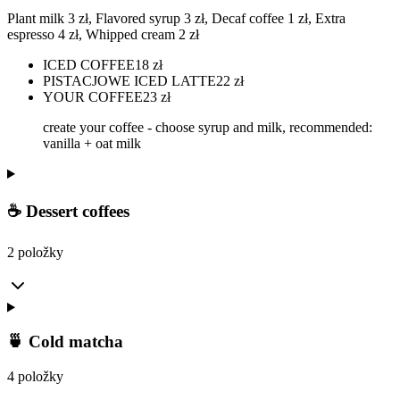
Plant milk 3 zł, Flavored syrup 3 zł, Decaf coffee 1 zł, Extra
espresso 4 zł, Whipped cream 2 zł
ICED COFFEE
18
zł
PISTACJOWE ICED LATTE
22
zł
YOUR COFFEE
23
zł
create your coffee - choose syrup and milk, recommended:
vanilla + oat milk
☕ Dessert coffees
2 položky
🍵 Cold matcha
4 položky