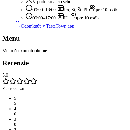
V podniku aj so sebou
09:00–18:00
·
Po, St, Št, Pi
·
pre 10 osôb
09:00–17:00
·
Ut
·
pre 10 osôb
Odomknúť v TasteTown app
Menu
Menu čoskoro doplníme.
Recenzie
5.0
Z 5 recenzií
5
5
4
0
3
0
2