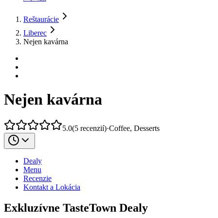
Reštaurácie
Liberec
Nejen kavárna
Nejen kavárna
5.0
(
5
recenzií
)
·
Coffee, Desserts
Dealy
Menu
Recenzie
Kontakt a Lokácia
Exkluzívne TasteTown Dealy