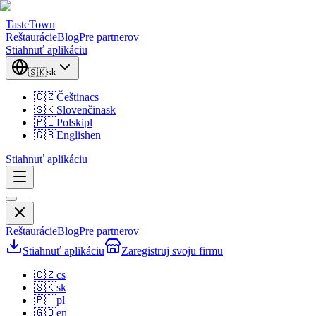
TasteTown
Reštaurácie
Blog
Pre partnerov
Stiahnuť aplikáciu
🇸🇰
sk
🇨🇿
Čeština
cs
🇸🇰
Slovenčina
sk
🇵🇱
Polski
pl
🇬🇧
English
en
Stiahnuť aplikáciu
Reštaurácie
Blog
Pre partnerov
Stiahnuť aplikáciu
Zaregistruj svoju firmu
🇨🇿
cs
🇸🇰
sk
🇵🇱
pl
🇬🇧
en