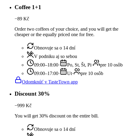
Coffee 1+1
−
89
Kč
Order two coffees of your choice, and you will get the
cheaper or the equally priced one for free.
Obnovuje sa o 14 dní
V podniku aj so sebou
09:00–18:00
·
Po, St, Št, Pi
·
pre 10 osôb
09:00–17:00
·
Ut
·
pre 10 osôb
Odomknúť v TasteTown app
Discount 30%
−
999
Kč
You will get 30% discount on the entire bill.
Obnovuje sa o 14 dní