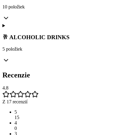
10 položiek
🥂 ALCOHOLIC DRINKS
5 položiek
Recenzie
4.8
Z 17 recenzií
5
15
4
0
3