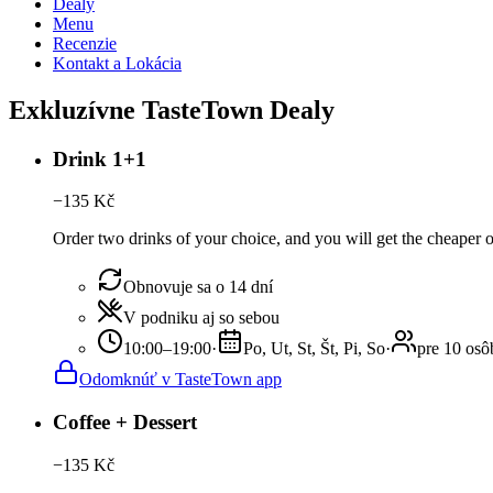
Dealy
Menu
Recenzie
Kontakt a Lokácia
Exkluzívne TasteTown Dealy
Drink 1+1
−
135
Kč
Order two drinks of your choice, and you will get the cheaper or
Obnovuje sa o 14 dní
V podniku aj so sebou
10:00–19:00
·
Po, Ut, St, Št, Pi, So
·
pre 10 osô
Odomknúť v TasteTown app
Coffee + Dessert
−
135
Kč