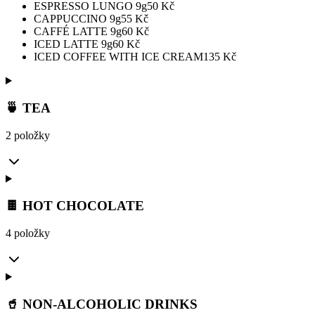
ESPRESSO LUNGO 9g
50
Kč
CAPPUCCINO 9g
55
Kč
CAFFÉ LATTE 9g
60
Kč
ICED LATTE 9g
60
Kč
ICED COFFEE WITH ICE CREAM
135
Kč
🍵 TEA
2 položky
🍫 HOT CHOCOLATE
4 položky
🥤 NON-ALCOHOLIC DRINKS