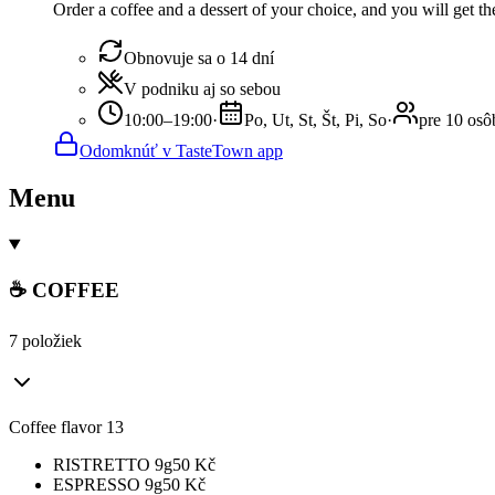
Order a coffee and a dessert of your choice, and you will get th
Obnovuje sa o 14 dní
V podniku aj so sebou
10:00–19:00
·
Po, Ut, St, Št, Pi, So
·
pre 10 osô
Odomknúť v TasteTown app
Menu
☕ COFFEE
7 položiek
Coffee flavor 13
RISTRETTO 9g
50
Kč
ESPRESSO 9g
50
Kč