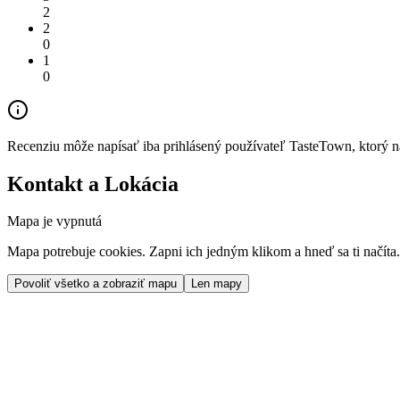
2
2
0
1
0
Recenziu môže napísať iba prihlásený používateľ TasteTown, ktorý nav
Kontakt a Lokácia
Mapa je vypnutá
Mapa potrebuje cookies. Zapni ich jedným klikom a hneď sa ti načíta.
Povoliť všetko a zobraziť mapu
Len mapy