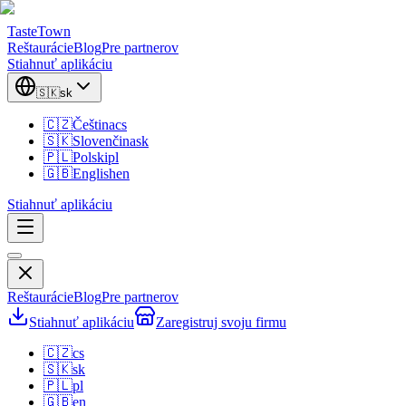
TasteTown
Reštaurácie
Blog
Pre partnerov
Stiahnuť aplikáciu
🇸🇰
sk
🇨🇿
Čeština
cs
🇸🇰
Slovenčina
sk
🇵🇱
Polski
pl
🇬🇧
English
en
Stiahnuť aplikáciu
Reštaurácie
Blog
Pre partnerov
Stiahnuť aplikáciu
Zaregistruj svoju firmu
🇨🇿
cs
🇸🇰
sk
🇵🇱
pl
🇬🇧
en