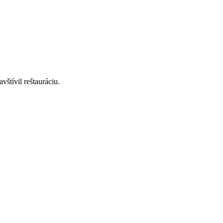
štívil reštauráciu.