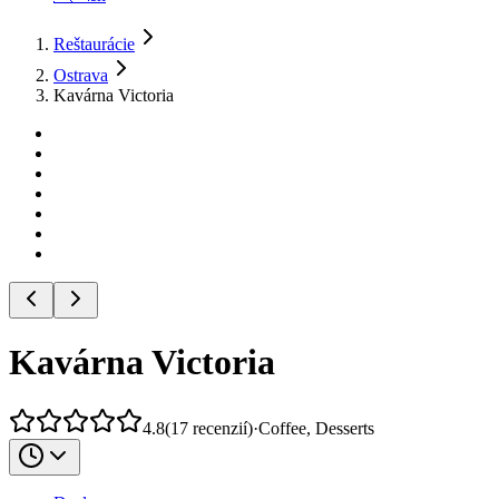
Reštaurácie
Ostrava
Kavárna Victoria
Kavárna Victoria
4.8
(
17
recenzií
)
·
Coffee, Desserts