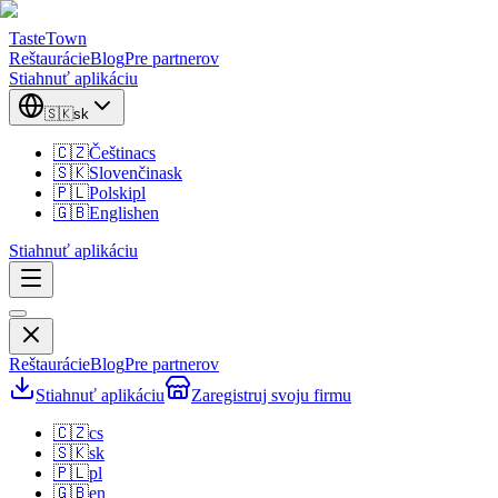
TasteTown
Reštaurácie
Blog
Pre partnerov
Stiahnuť aplikáciu
🇸🇰
sk
🇨🇿
Čeština
cs
🇸🇰
Slovenčina
sk
🇵🇱
Polski
pl
🇬🇧
English
en
Stiahnuť aplikáciu
Reštaurácie
Blog
Pre partnerov
Stiahnuť aplikáciu
Zaregistruj svoju firmu
🇨🇿
cs
🇸🇰
sk
🇵🇱
pl
🇬🇧
en