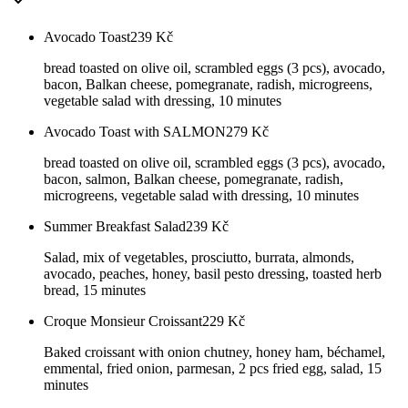
Avocado Toast
239
Kč
bread toasted on olive oil, scrambled eggs (3 pcs), avocado,
bacon, Balkan cheese, pomegranate, radish, microgreens,
vegetable salad with dressing, 10 minutes
Avocado Toast with SALMON
279
Kč
bread toasted on olive oil, scrambled eggs (3 pcs), avocado,
bacon, salmon, Balkan cheese, pomegranate, radish,
microgreens, vegetable salad with dressing, 10 minutes
Summer Breakfast Salad
239
Kč
Salad, mix of vegetables, prosciutto, burrata, almonds,
avocado, peaches, honey, basil pesto dressing, toasted herb
bread, 15 minutes
Croque Monsieur Croissant
229
Kč
Baked croissant with onion chutney, honey ham, béchamel,
emmental, fried onion, parmesan, 2 pcs fried egg, salad, 15
minutes