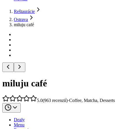
Reštaurácie
Ostrava
miluju café
miluju café
5.0
(
963
recenzií
)
·
Coffee, Matcha, Desserts
Dealy
Menu