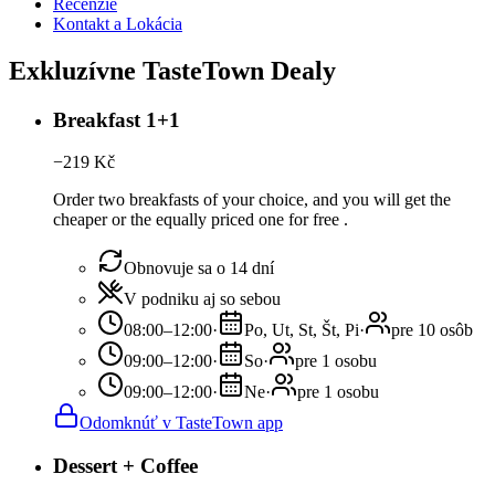
Recenzie
Kontakt a Lokácia
Exkluzívne TasteTown Dealy
Breakfast 1+1
−
219
Kč
Order two breakfasts of your choice, and you will get the
cheaper or the equally priced one for free .
Obnovuje sa o 14 dní
V podniku aj so sebou
08:00–12:00
·
Po, Ut, St, Št, Pi
·
pre 10 osôb
09:00–12:00
·
So
·
pre 1 osobu
09:00–12:00
·
Ne
·
pre 1 osobu
Odomknúť v TasteTown app
Dessert + Coffee