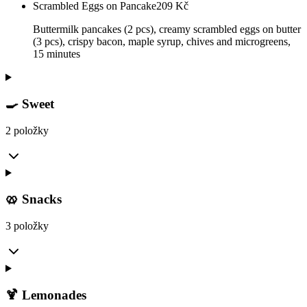
Scrambled Eggs on Pancake
209
Kč
Buttermilk pancakes (2 pcs), creamy scrambled eggs on butter
(3 pcs), crispy bacon, maple syrup, chives and microgreens,
15 minutes
🍳 Sweet
2 položky
🥨 Snacks
3 položky
🍹 Lemonades