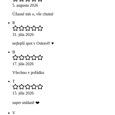
5. augusta 2026
Úžasné mís o, vše chutné
R
31. júla 2026
nejlepší spot v Ostravě! ♥️
B
17. júla 2026
Všechno v pořádku
T
15. júla 2026
super snídaně ❤️
V