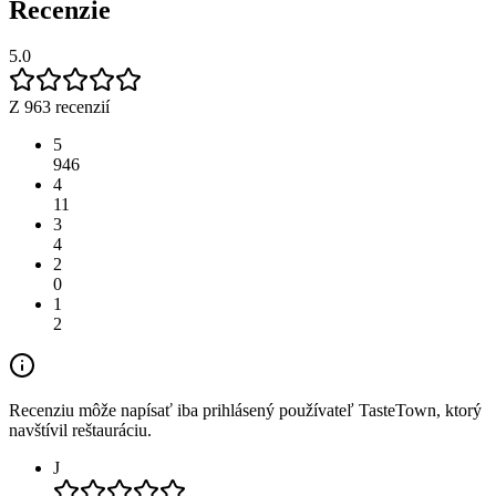
Recenzie
5.0
Z 963 recenzií
5
946
4
11
3
4
2
0
1
2
Recenziu môže napísať iba prihlásený používateľ TasteTown, ktorý
navštívil reštauráciu.
J