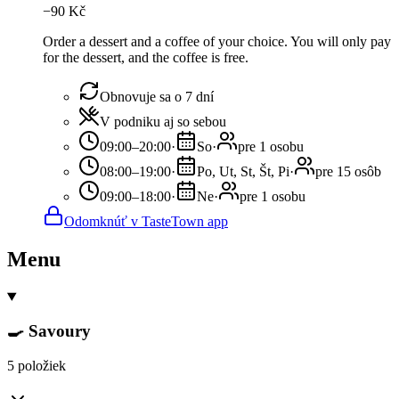
−
90
Kč
Order a dessert and a coffee of your choice. You will only pay
for the dessert, and the coffee is free.
Obnovuje sa o 7 dní
V podniku aj so sebou
09:00–20:00
·
So
·
pre 1 osobu
08:00–19:00
·
Po, Ut, St, Št, Pi
·
pre 15 osôb
09:00–18:00
·
Ne
·
pre 1 osobu
Odomknúť v TasteTown app
Menu
🍳 Savoury
5 položiek