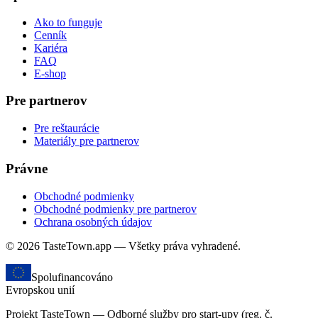
Ako to funguje
Cenník
Kariéra
FAQ
E-shop
Pre partnerov
Pre reštaurácie
Materiály pre partnerov
Právne
Obchodné podmienky
Obchodné podmienky pre partnerov
Ochrana osobných údajov
© 2026 TasteTown.app — Všetky práva vyhradené.
Spolufinancováno
Evropskou unií
Projekt TasteTown — Odborné služby pro start-upy (reg. č.