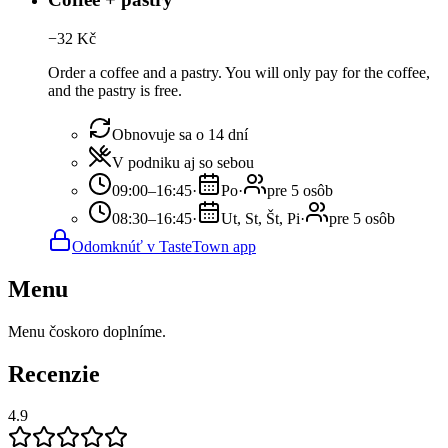
−
32
Kč
Order a coffee and a pastry. You will only pay for the coffee,
and the pastry is free.
Obnovuje sa o 14 dní
V podniku aj so sebou
09:00–16:45
·
Po
·
pre 5 osôb
08:30–16:45
·
Ut, St, Št, Pi
·
pre 5 osôb
Odomknúť v TasteTown app
Menu
Menu čoskoro doplníme.
Recenzie
4.9