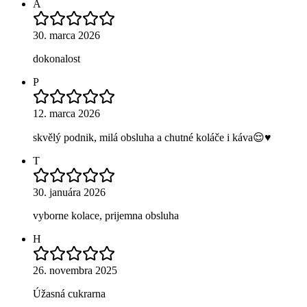
A
30. marca 2026
dokonalost
P
12. marca 2026
skvělý podnik, milá obsluha a chutné koláče i káva😌♥️
T
30. januára 2026
vyborne kolace, prijemna obsluha
H
26. novembra 2025
Úžasná cukrarna