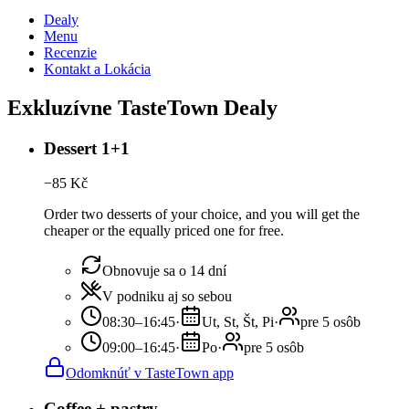
Dealy
Menu
Recenzie
Kontakt a Lokácia
Exkluzívne TasteTown Dealy
Dessert 1+1
−
85
Kč
Order two desserts of your choice, and you will get the
cheaper or the equally priced one for free.
Obnovuje sa o 14 dní
V podniku aj so sebou
08:30–16:45
·
Ut, St, Št, Pi
·
pre 5 osôb
09:00–16:45
·
Po
·
pre 5 osôb
Odomknúť v TasteTown app
Coffee + pastry