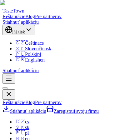
TasteTown
Reštaurácie
Blog
Pre partnerov
Stiahnuť aplikáciu
🇸🇰
sk
🇨🇿
Čeština
cs
🇸🇰
Slovenčina
sk
🇵🇱
Polski
pl
🇬🇧
English
en
Stiahnuť aplikáciu
Reštaurácie
Blog
Pre partnerov
Stiahnuť aplikáciu
Zaregistruj svoju firmu
🇨🇿
cs
🇸🇰
sk
🇵🇱
pl
🇬🇧
en