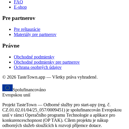
FAQ
E-shop
Pre partnerov
Pre reštaurácie
Materiály pre partnerov
Právne
Obchodné podmienky
Obchodné podmienky pre partnerov
Ochrana osobných údajov
© 2026 TasteTown.app — Všetky práva vyhradené.
Spolufinancováno
Evropskou unií
Projekt TasteTown — Odborné služby pro start-upy (reg. č.
CZ.01.02.01/04/25_057/0009451) je spolufinancován Evropskou
unií v rámci Operačního programu Technologie a aplikace pro
konkurenceschopnost (OP TAK). Cílem projektu je nákup
odborných služeb sloužících k rozvoji příjemce dotace.