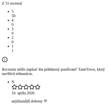
Z 51 recenzií
5
50
4
0
3
0
2
0
1
1
Recenziu môže napísať iba prihlásený používateľ TasteTown, ktorý
navštívil reštauráciu.
N
16. apríla 2026
nejúžasnější dobroty 💛