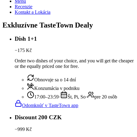
Menu
Recenzie
Kontakt a Lokácia
Exkluzívne TasteTown Dealy
Dish 1+1
−
175
Kč
Order two dishes of your choice, and you will get the cheaper
or the equally priced one for free.
Obnovuje sa o 14 dní
Konzumácia v podniku
17:00–23:59
·
Št, Pi, So
·
pre 20 osôb
Odomknúť v TasteTown app
Discount 200 CZK
−
999
Kč