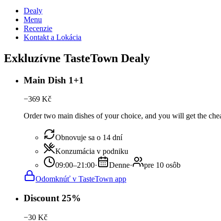
Dealy
Menu
Recenzie
Kontakt a Lokácia
Exkluzívne TasteTown Dealy
Main Dish 1+1
−
369
Kč
Order two main dishes of your choice, and you will get the cheap
Obnovuje sa o 14 dní
Konzumácia v podniku
09:00–21:00
·
Denne
·
pre 10 osôb
Odomknúť v TasteTown app
Discount 25%
−
30
Kč