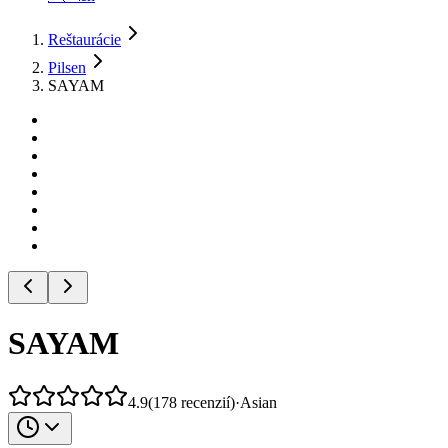
Reštaurácie
Pilsen
SAYAM
SAYAM
4.9
(
178
recenzií
)
·
Asian