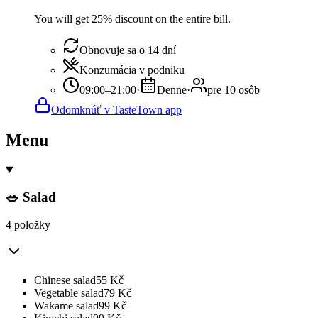
You will get 25% discount on the entire bill.
Obnovuje sa o 14 dní
Konzumácia v podniku
09:00–21:00
·
Denne
·
pre 10 osôb
Odomknúť v TasteTown app
Menu
🥗 Salad
4 položky
Chinese salad
55
Kč
Vegetable salad
79
Kč
Wakame salad
99
Kč