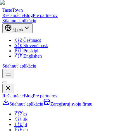
TasteTown
Reštaurácie
Blog
Pre partnerov
Stiahnuť aplikáciu
🇸🇰
sk
🇨🇿
Čeština
cs
🇸🇰
Slovenčina
sk
🇵🇱
Polski
pl
🇬🇧
English
en
Stiahnuť aplikáciu
Reštaurácie
Blog
Pre partnerov
Stiahnuť aplikáciu
Zaregistruj svoju firmu
🇨🇿
cs
🇸🇰
sk
🇵🇱
pl
🇬🇧
en