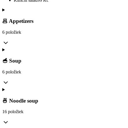
Kimchi salad
99
Kč
🥟 Appetizers
6 položiek
🥣 Soup
6 položiek
🍜 Noodle soup
16 položiek