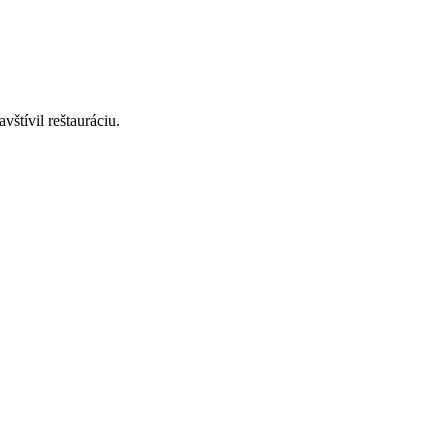
štívil reštauráciu.