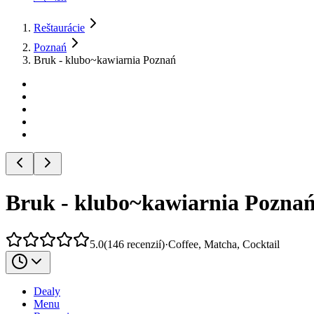
Reštaurácie
Poznań
Bruk - klubo~kawiarnia Poznań
Bruk - klubo~kawiarnia Pozna
5.0
(
146
recenzií
)
·
Coffee, Matcha, Cocktail
Dealy
Menu