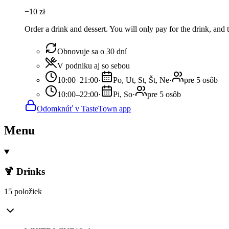
−
10
zł
Order a drink and dessert. You will only pay for the drink, and th
Obnovuje sa o 30 dní
V podniku aj so sebou
10:00–21:00
·
Po, Ut, St, Št, Ne
·
pre 5 osôb
10:00–22:00
·
Pi, So
·
pre 5 osôb
Odomknúť v TasteTown app
Menu
🍹 Drinks
15 položiek