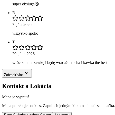
super obsługa😊
R
7. júla 2026
wszystko spoko
T
29. júna 2026
wróciłam na kawkę i będę wracać matcha i kawka the best
Zobraziť viac
Kontakt a Lokácia
Mapa je vypnutá
Mapa potrebuje cookies. Zapni ich jedným klikom a hneď sa ti načíta.
Povoliť všetko a zobraziť mapu
Len mapy