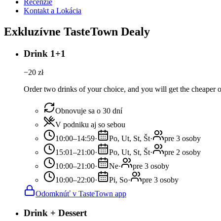
Recenzie
Kontakt a Lokácia
Exkluzívne TasteTown Dealy
Drink 1+1
−
20
zł
Order two drinks of your choice, and you will get the cheaper or
Obnovuje sa o 30 dní
V podniku aj so sebou
10:00–14:59
·
Po, Ut, St, Št
·
pre 3 osoby
15:01–21:00
·
Po, Ut, St, Št
·
pre 2 osoby
10:00–21:00
·
Ne
·
pre 3 osoby
10:00–22:00
·
Pi, So
·
pre 3 osoby
Odomknúť v TasteTown app
Drink + Dessert