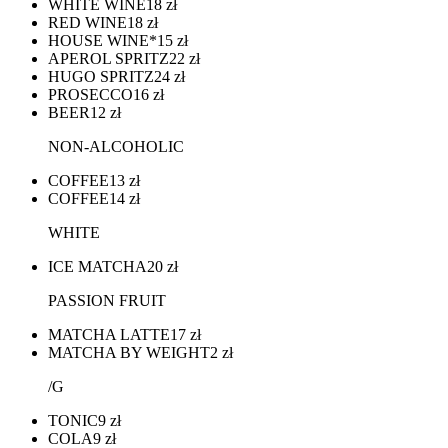
WHITE WINE
18
zł
RED WINE
18
zł
HOUSE WINE*
15
zł
APEROL SPRITZ
22
zł
HUGO SPRITZ
24
zł
PROSECCO
16
zł
BEER
12
zł
NON-ALCOHOLIC
COFFEE
13
zł
COFFEE
14
zł
WHITE
ICE MATCHA
20
zł
PASSION FRUIT
MATCHA LATTE
17
zł
MATCHA BY WEIGHT
2
zł
/G
TONIC
9
zł
COLA
9
zł