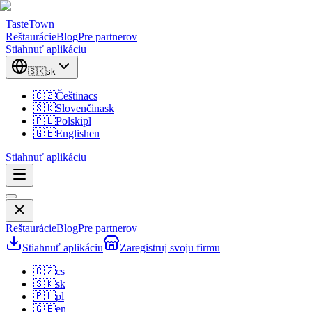
TasteTown
Reštaurácie
Blog
Pre partnerov
Stiahnuť aplikáciu
🇸🇰
sk
🇨🇿
Čeština
cs
🇸🇰
Slovenčina
sk
🇵🇱
Polski
pl
🇬🇧
English
en
Stiahnuť aplikáciu
Reštaurácie
Blog
Pre partnerov
Stiahnuť aplikáciu
Zaregistruj svoju firmu
🇨🇿
cs
🇸🇰
sk
🇵🇱
pl
🇬🇧
en