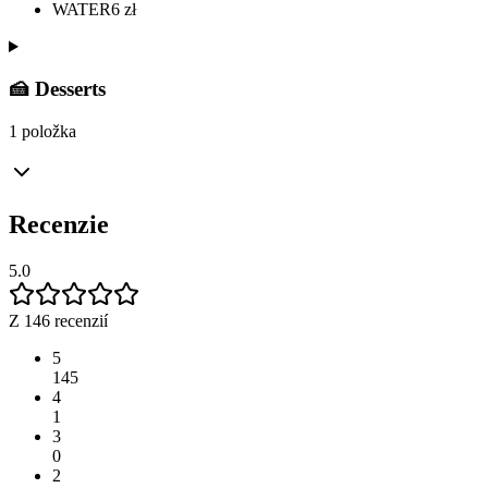
WATER
6
zł
🍰 Desserts
1 položka
Recenzie
5.0
Z 146 recenzií
5
145
4
1
3
0
2