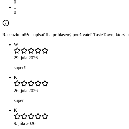
0
1
0
Recenziu môže napísať iba prihlásený používateľ TasteTown, ktorý nav
W
29. júla 2026
super!!
K
26. júla 2026
super
K
9. júla 2026