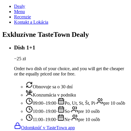
Dealy
Menu
Recenzie
Kontakt a Lokácia
Exkluzívne TasteTown Dealy
Dish 1+1
−
25
zł
Order two dish of your choice, and you will get the cheaper
or the equally priced one for free.
Obnovuje sa o 30 dní
Konzumácia v podniku
09:00–19:00
·
Po, Ut, St, Št, Pi
·
pre 10 osôb
10:00–19:00
·
So
·
pre 10 osôb
11:00–19:00
·
Ne
·
pre 10 osôb
Odomknúť v TasteTown app