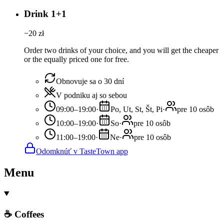
Drink 1+1
−
20
zł
Order two drinks of your choice, and you will get the cheaper
or the equally priced one for free.
Obnovuje sa o 30 dní
V podniku aj so sebou
09:00–19:00
·
Po, Ut, St, Št, Pi
·
pre 10 osôb
10:00–19:00
·
So
·
pre 10 osôb
11:00–19:00
·
Ne
·
pre 10 osôb
Odomknúť v TasteTown app
Menu
☕ Coffees