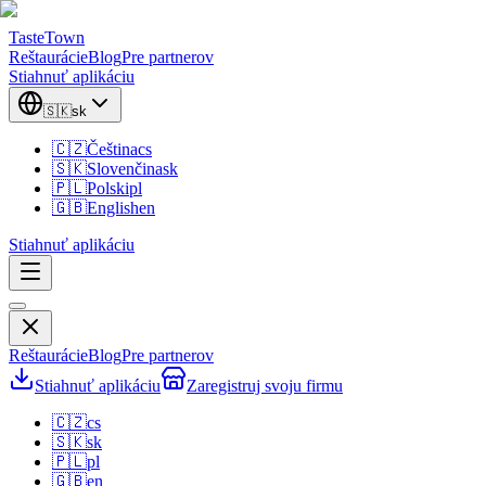
TasteTown
Reštaurácie
Blog
Pre partnerov
Stiahnuť aplikáciu
🇸🇰
sk
🇨🇿
Čeština
cs
🇸🇰
Slovenčina
sk
🇵🇱
Polski
pl
🇬🇧
English
en
Stiahnuť aplikáciu
Reštaurácie
Blog
Pre partnerov
Stiahnuť aplikáciu
Zaregistruj svoju firmu
🇨🇿
cs
🇸🇰
sk
🇵🇱
pl
🇬🇧
en