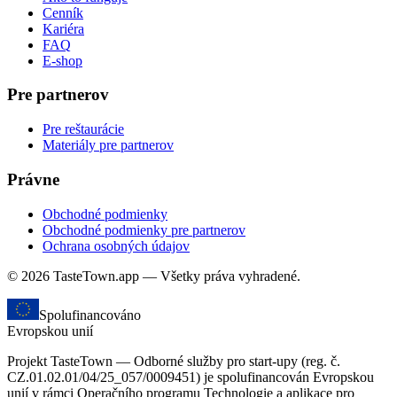
Cenník
Kariéra
FAQ
E-shop
Pre partnerov
Pre reštaurácie
Materiály pre partnerov
Právne
Obchodné podmienky
Obchodné podmienky pre partnerov
Ochrana osobných údajov
© 2026 TasteTown.app — Všetky práva vyhradené.
Spolufinancováno
Evropskou unií
Projekt TasteTown — Odborné služby pro start-upy (reg. č.
CZ.01.02.01/04/25_057/0009451) je spolufinancován Evropskou
unií v rámci Operačního programu Technologie a aplikace pro