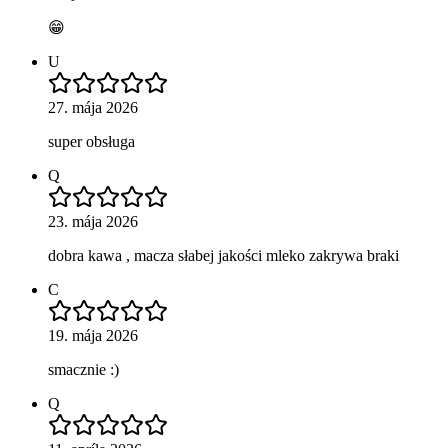
😁
U
27. mája 2026
super obsługa
Q
23. mája 2026
dobra kawa , macza słabej jakości mleko zakrywa braki
C
19. mája 2026
smacznie :)
Q