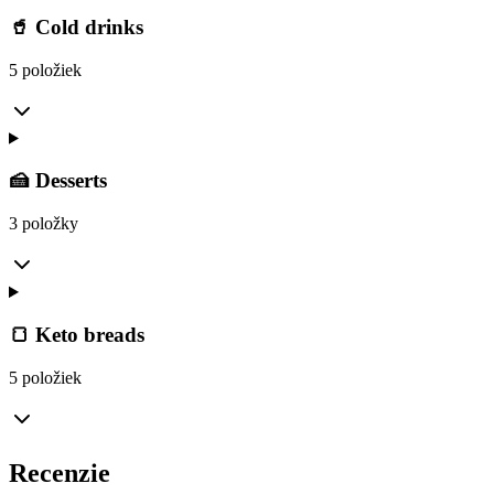
🥤 Cold drinks
5 položiek
🍰 Desserts
3 položky
🍞 Keto breads
5 položiek
Recenzie