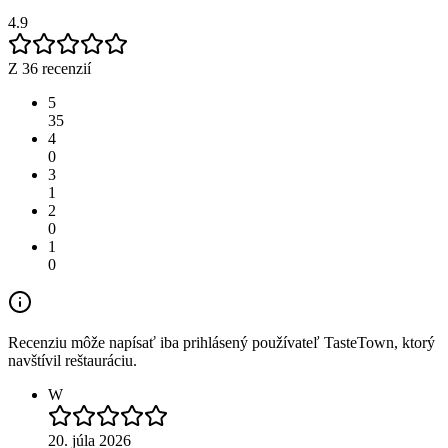
4.9
Z 36 recenzií
5
35
4
0
3
1
2
0
1
0
Recenziu môže napísať iba prihlásený používateľ TasteTown, ktorý
navštívil reštauráciu.
W
20. júla 2026