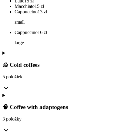
Latte
15
zł
Macchiato
15
zł
Cappuccino
13
zł
small
Cappuccino
16
zł
large
🧊 Cold coffees
5 položiek
🧠 Coffee with adaptogens
3 položky