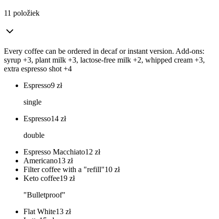
11 položiek
Every coffee can be ordered in decaf or instant version. Add-ons:
syrup +3, plant milk +3, lactose-free milk +2, whipped cream +3,
extra espresso shot +4
Espresso
9
zł
single
Espresso
14
zł
double
Espresso Macchiato
12
zł
Americano
13
zł
Filter coffee with a "refill"
10
zł
Keto coffee
19
zł
"Bulletproof"
Flat White
13
zł