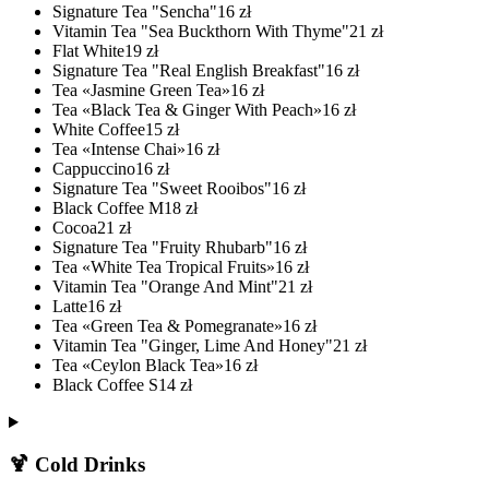
Signature Tea "Sencha"
16
zł
Vitamin Tea "Sea Buckthorn With Thyme"
21
zł
Flat White
19
zł
Signature Tea "Real English Breakfast"
16
zł
Tea «Jasmine Green Tea»
16
zł
Tea «Black Tea & Ginger With Peach»
16
zł
White Coffee
15
zł
Tea «Intense Chai»
16
zł
Cappuccino
16
zł
Signature Tea "Sweet Rooibos"
16
zł
Black Coffee M
18
zł
Cocoa
21
zł
Signature Tea "Fruity Rhubarb"
16
zł
Tea «White Tea Tropical Fruits»
16
zł
Vitamin Tea "Orange And Mint"
21
zł
Latte
16
zł
Tea «Green Tea & Pomegranate»
16
zł
Vitamin Tea "Ginger, Lime And Honey"
21
zł
Tea «Ceylon Black Tea»
16
zł
Black Coffee S
14
zł
🍹 Cold Drinks