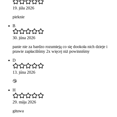
19. júla 2026
pieknie
B
30. júna 2026
panie nie za bardzo rozumieją co się dookoła nich dzieje i
prawie zapłaciliśmy 2x więcej niż powinniśmy
D
13. júna 2026
🤥
H
29. mája 2026
gituwa