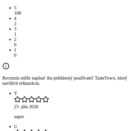
5
108
4
2
3
1
2
0
1
0
Recenziu môže napísať iba prihlásený používateľ TasteTown, ktorý
navštívil reštauráciu.
Y
25. júla 2026
super
U