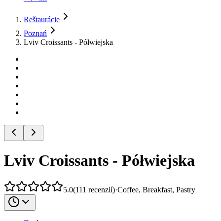
Reštaurácie
Poznań
Lviv Croissants - Półwiejska
Lviv Croissants - Półwiejska
5.0
(
111
recenzií
)
·
Coffee, Breakfast, Pastry