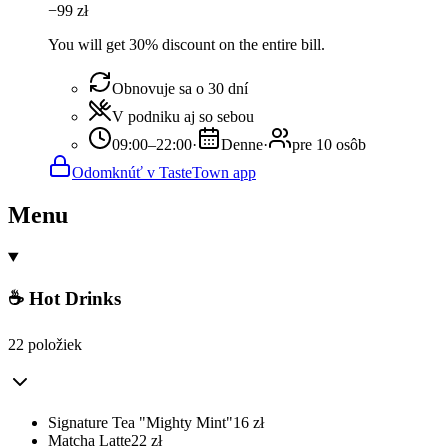
−
99
zł
You will get 30% discount on the entire bill.
Obnovuje sa o 30 dní
V podniku aj so sebou
09:00–22:00
·
Denne
·
pre 10 osôb
Odomknúť v TasteTown app
Menu
☕ Hot Drinks
22 položiek
Signature Tea "Mighty Mint"
16
zł
Matcha Latte
22
zł