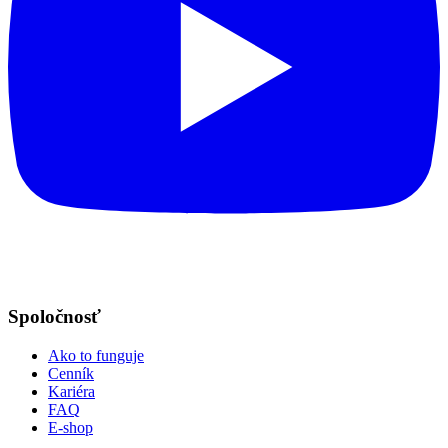
Spoločnosť
Ako to funguje
Cenník
Kariéra
FAQ
E-shop