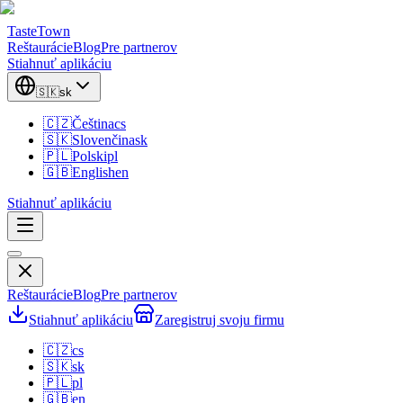
TasteTown
Reštaurácie
Blog
Pre partnerov
Stiahnuť aplikáciu
🇸🇰
sk
🇨🇿
Čeština
cs
🇸🇰
Slovenčina
sk
🇵🇱
Polski
pl
🇬🇧
English
en
Stiahnuť aplikáciu
Reštaurácie
Blog
Pre partnerov
Stiahnuť aplikáciu
Zaregistruj svoju firmu
🇨🇿
cs
🇸🇰
sk
🇵🇱
pl
🇬🇧
en