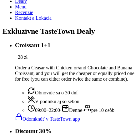
Dealy
Menu
Recenzie
Kontakt a Lokácia
Exkluzívne TasteTown Dealy
Croissant 1+1
−
28
zł
Order a Ceasar with Chicken or/and Chocolate and Banana
Croissant, and you will get the cheaper or equally priced one
for free (you can either order twice the same or combine).
Obnovuje sa o 30 dní
V podniku aj so sebou
09:00–22:00
·
Denne
·
pre 10 osôb
Odomknúť v TasteTown app
Discount 30%