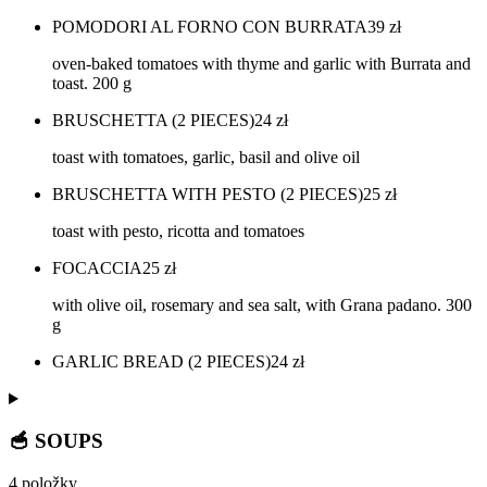
POMODORI AL FORNO CON BURRATA
39
zł
oven-baked tomatoes with thyme and garlic with Burrata and
toast. 200 g
BRUSCHETTA (2 PIECES)
24
zł
toast with tomatoes, garlic, basil and olive oil
BRUSCHETTA WITH PESTO (2 PIECES)
25
zł
toast with pesto, ricotta and tomatoes
FOCACCIA
25
zł
with olive oil, rosemary and sea salt, with Grana padano. 300
g
GARLIC BREAD (2 PIECES)
24
zł
🥣 SOUPS
4 položky