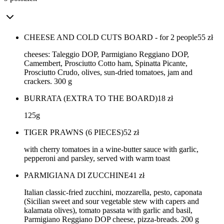
CHEESE AND COLD CUTS BOARD - for 2 people
55
zł
cheeses: Taleggio DOP, Parmigiano Reggiano DOP,
Camembert, Prosciutto Cotto ham, Spinatta Picante,
Prosciutto Crudo, olives, sun-dried tomatoes, jam and
crackers. 300 g
BURRATA (EXTRA TO THE BOARD)
18
zł
125g
TIGER PRAWNS (6 PIECES)
52
zł
with cherry tomatoes in a wine-butter sauce with garlic,
pepperoni and parsley, served with warm toast
PARMIGIANA DI ZUCCHINE
41
zł
Italian classic-fried zucchini, mozzarella, pesto, caponata
(Sicilian sweet and sour vegetable stew with capers and
kalamata olives), tomato passata with garlic and basil,
Parmigiano Reggiano DOP cheese, pizza-breads. 200 g