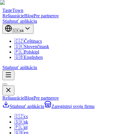
TasteTown
Reštaurácie
Blog
Pre partnerov
Stiahnuť aplikáciu
🇸🇰
sk
🇨🇿
Čeština
cs
🇸🇰
Slovenčina
sk
🇵🇱
Polski
pl
🇬🇧
English
en
Stiahnuť aplikáciu
Reštaurácie
Blog
Pre partnerov
Stiahnuť aplikáciu
Zaregistruj svoju firmu
🇨🇿
cs
🇸🇰
sk
🇵🇱
pl
🇬🇧
en