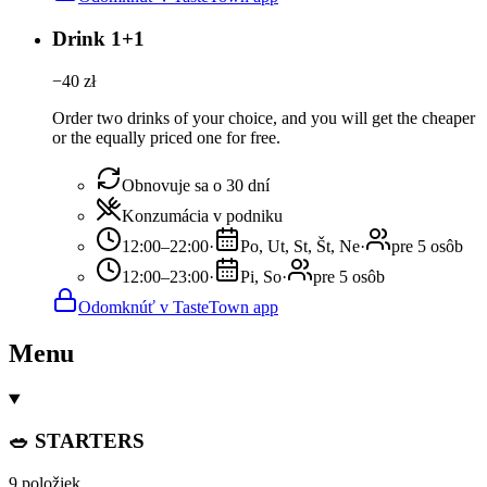
Drink 1+1
−
40
zł
Order two drinks of your choice, and you will get the cheaper
or the equally priced one for free.
Obnovuje sa o 30 dní
Konzumácia v podniku
12:00–22:00
·
Po, Ut, St, Št, Ne
·
pre 5 osôb
12:00–23:00
·
Pi, So
·
pre 5 osôb
Odomknúť v TasteTown app
Menu
🥗 STARTERS
9 položiek