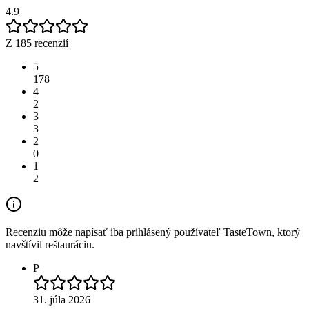
4.9
Z 185 recenzií
5
178
4
2
3
3
2
0
1
2
Recenziu môže napísať iba prihlásený používateľ TasteTown, ktorý
navštívil reštauráciu.
P
31. júla 2026