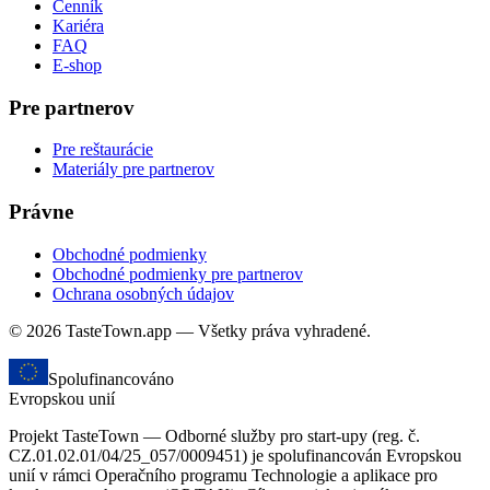
Cenník
Kariéra
FAQ
E-shop
Pre partnerov
Pre reštaurácie
Materiály pre partnerov
Právne
Obchodné podmienky
Obchodné podmienky pre partnerov
Ochrana osobných údajov
© 2026 TasteTown.app — Všetky práva vyhradené.
Spolufinancováno
Evropskou unií
Projekt TasteTown — Odborné služby pro start-upy (reg. č.
CZ.01.02.01/04/25_057/0009451) je spolufinancován Evropskou
unií v rámci Operačního programu Technologie a aplikace pro