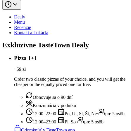
Dealy
Menu
Recenzie
Kontakt a Lokácia
Exkluzívne TasteTown Dealy
Pizza 1+1
−
59
zł
Order two classic pizzas of your choice, and you will get the
cheaper or the equally priced one for free.
Obnovuje sa o 90 dní
Konzumácia v podniku
12:00–22:00
·
Po, Ut, St, Št, Ne
·
pre 5 osôb
12:00–23:00
·
Pi, So
·
pre 5 osôb
Odomknúť v TasteTown app