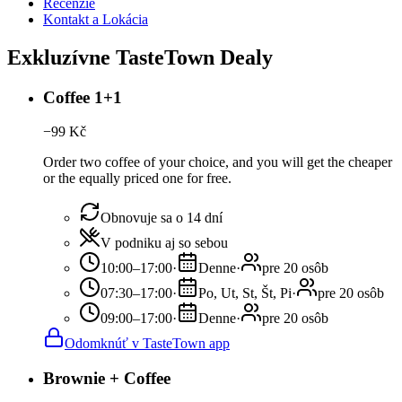
Recenzie
Kontakt a Lokácia
Exkluzívne TasteTown Dealy
Coffee 1+1
−
99
Kč
Order two coffee of your choice, and you will get the cheaper
or the equally priced one for free.
Obnovuje sa o 14 dní
V podniku aj so sebou
10:00–17:00
·
Denne
·
pre 20 osôb
07:30–17:00
·
Po, Ut, St, Št, Pi
·
pre 20 osôb
09:00–17:00
·
Denne
·
pre 20 osôb
Odomknúť v TasteTown app
Brownie + Coffee