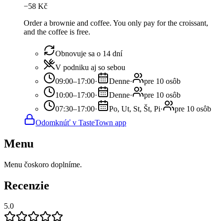
−
58
Kč
Order a brownie and coffee. You only pay for the croissant,
and the coffee is free.
Obnovuje sa o 14 dní
V podniku aj so sebou
09:00–17:00
·
Denne
·
pre 10 osôb
10:00–17:00
·
Denne
·
pre 10 osôb
07:30–17:00
·
Po, Ut, St, Št, Pi
·
pre 10 osôb
Odomknúť v TasteTown app
Menu
Menu čoskoro doplníme.
Recenzie
5.0