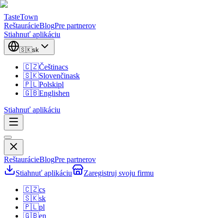
TasteTown
Reštaurácie
Blog
Pre partnerov
Stiahnuť aplikáciu
🇸🇰
sk
🇨🇿
Čeština
cs
🇸🇰
Slovenčina
sk
🇵🇱
Polski
pl
🇬🇧
English
en
Stiahnuť aplikáciu
Reštaurácie
Blog
Pre partnerov
Stiahnuť aplikáciu
Zaregistruj svoju firmu
🇨🇿
cs
🇸🇰
sk
🇵🇱
pl
🇬🇧
en