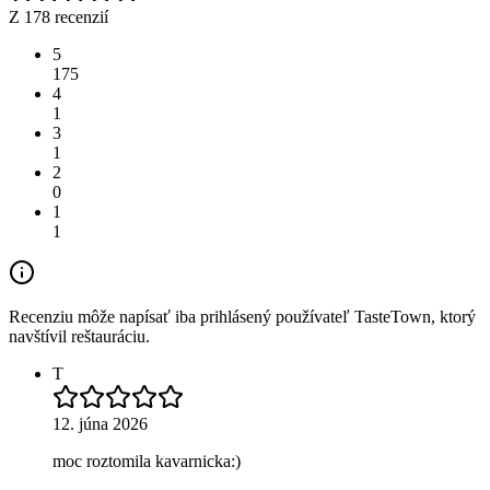
Z 178 recenzií
5
175
4
1
3
1
2
0
1
1
Recenziu môže napísať iba prihlásený používateľ TasteTown, ktorý
navštívil reštauráciu.
T
12. júna 2026
moc roztomila kavarnicka:)