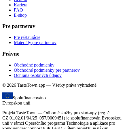
Kariéra
FAQ
E-shop
Pre partnerov
Pre reštaurácie
Materiály pre partnerov
Právne
Obchodné podmienky
Obchodné podmienky pre partnerov
Ochrana osobných údajov
© 2026 TasteTown.app — Všetky práva vyhradené.
Spolufinancováno
Evropskou unií
Projekt TasteTown — Odborné služby pro start-upy (reg. č.
CZ.01.02.01/04/25_057/0009451) je spolufinancován Evropskou
unií v rámci Operačního programu Technologie a aplikace pro
konkurenceschopnost (OP TAK). Cílem projektu je nákup