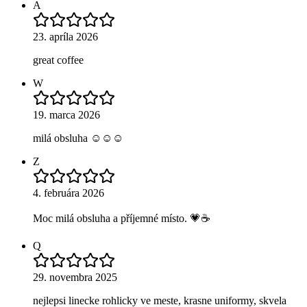
A
23. apríla 2026
great coffee
W
19. marca 2026
milá obsluha ☺️☺️☺️
Z
4. februára 2026
Moc milá obsluha a příjemné místo. 💗☕️
Q
29. novembra 2025
nejlepsi linecke rohlicky ve meste, krasne uniformy, skvela