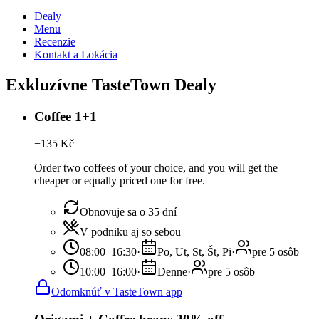
Dealy
Menu
Recenzie
Kontakt a Lokácia
Exkluzívne TasteTown Dealy
Coffee 1+1
−
135
Kč
Order two coffees of your choice, and you will get the
cheaper or equally priced one for free.
Obnovuje sa o 35 dní
V podniku aj so sebou
08:00–16:30
·
Po, Ut, St, Št, Pi
·
pre 5 osôb
10:00–16:00
·
Denne
·
pre 5 osôb
Odomknúť v TasteTown app