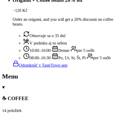
Origami + Coffee beans 20% off
−
120
Kč
Order an origami, and you will get a 20% discount on coffee
beans.
Obnovuje sa o 35 dní
V podniku aj so sebou
10:00–16:00
·
Denne
·
pre 5 osôb
08:00–16:30
·
Po, Ut, St, Št, Pi
·
pre 5 osôb
Odomknúť v TasteTown app
Menu
☕ COFFEE
14 položiek