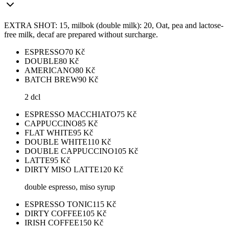
EXTRA SHOT: 15, milbok (double milk): 20, Oat, pea and lactose-
free milk, decaf are prepared without surcharge.
ESPRESSO
70
Kč
DOUBLE
80
Kč
AMERICANO
80
Kč
BATCH BREW
90
Kč
2 dcl
ESPRESSO MACCHIATO
75
Kč
CAPPUCCINO
85
Kč
FLAT WHITE
95
Kč
DOUBLE WHITE
110
Kč
DOUBLE CAPPUCCINO
105
Kč
LATTE
95
Kč
DIRTY MISO LATTE
120
Kč
double espresso, miso syrup
ESPRESSO TONIC
115
Kč
DIRTY COFFEE
105
Kč
IRISH COFFEE
150
Kč