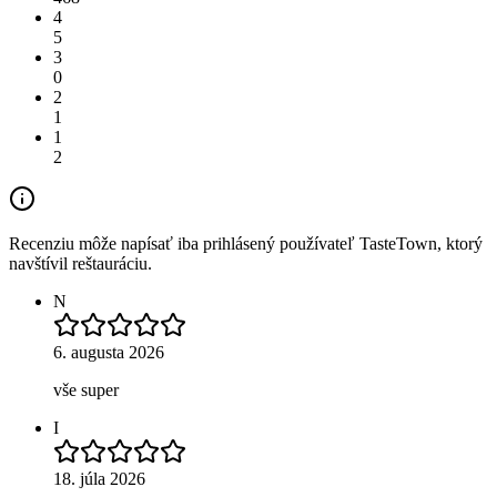
4
5
3
0
2
1
1
2
Recenziu môže napísať iba prihlásený používateľ TasteTown, ktorý
navštívil reštauráciu.
N
6. augusta 2026
vše super
I
18. júla 2026