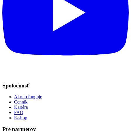
Spoločnosť
Ako to funguje
Cenník
Kariéra
FAQ
E-shop
Pre partnerov