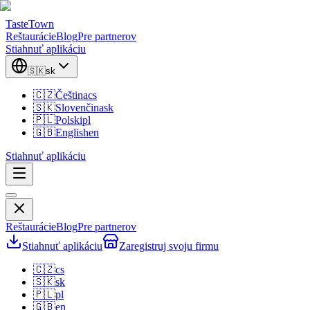
TasteTown
Reštaurácie
Blog
Pre partnerov
Stiahnuť aplikáciu
🇸🇰
sk
🇨🇿
Čeština
cs
🇸🇰
Slovenčina
sk
🇵🇱
Polski
pl
🇬🇧
English
en
Stiahnuť aplikáciu
Reštaurácie
Blog
Pre partnerov
Stiahnuť aplikáciu
Zaregistruj svoju firmu
🇨🇿
cs
🇸🇰
sk
🇵🇱
pl
🇬🇧
en