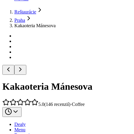
Reštaurácie
Praha
Kakaoteria Mánesova
Kakaoteria Mánesova
5.0
(
146
recenzií
)
·
Coffee
Dealy
Menu