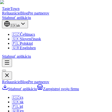
TasteTown
Reštaurácie
Blog
Pre partnerov
Stiahnuť aplikáciu
🇸🇰
sk
🇨🇿
Čeština
cs
🇸🇰
Slovenčina
sk
🇵🇱
Polski
pl
🇬🇧
English
en
Stiahnuť aplikáciu
Reštaurácie
Blog
Pre partnerov
Stiahnuť aplikáciu
Zaregistruj svoju firmu
🇨🇿
cs
🇸🇰
sk
🇵🇱
pl
🇬🇧
en