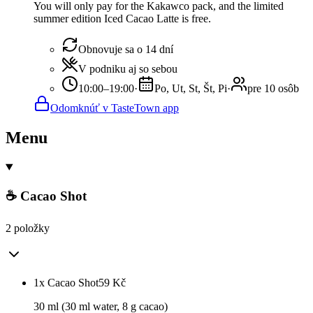
You will only pay for the Kakawco pack, and the limited
summer edition Iced Cacao Latte is free.
Obnovuje sa o 14 dní
V podniku aj so sebou
10:00–19:00
·
Po, Ut, St, Št, Pi
·
pre 10 osôb
Odomknúť v TasteTown app
Menu
☕ Cacao Shot
2 položky
1x Cacao Shot
59
Kč
30 ml (30 ml water, 8 g cacao)