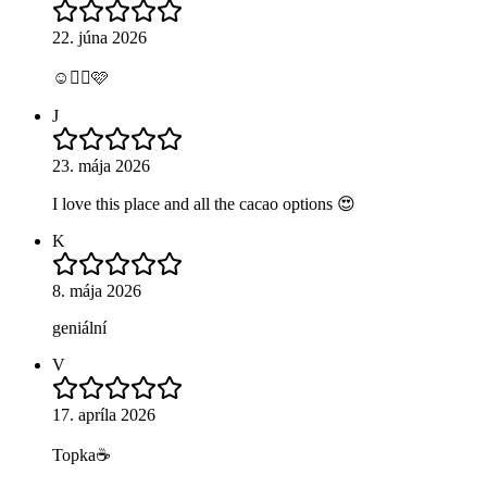
22. júna 2026
☺️👍🏼🩷
J
23. mája 2026
I love this place and all the cacao options 😍
K
8. mája 2026
geniální
V
17. apríla 2026
Topka☕️