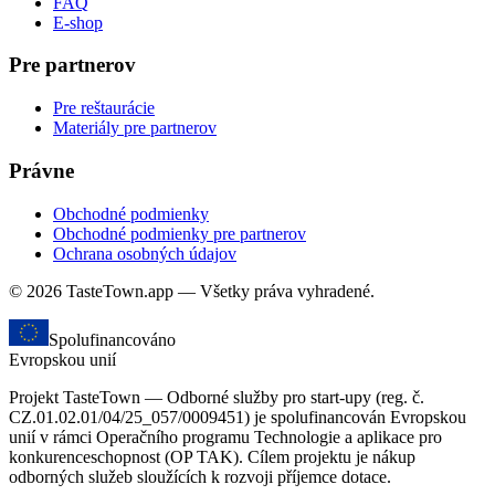
FAQ
E-shop
Pre partnerov
Pre reštaurácie
Materiály pre partnerov
Právne
Obchodné podmienky
Obchodné podmienky pre partnerov
Ochrana osobných údajov
© 2026 TasteTown.app — Všetky práva vyhradené.
Spolufinancováno
Evropskou unií
Projekt TasteTown — Odborné služby pro start-upy (reg. č.
CZ.01.02.01/04/25_057/0009451) je spolufinancován Evropskou
unií v rámci Operačního programu Technologie a aplikace pro
konkurenceschopnost (OP TAK). Cílem projektu je nákup
odborných služeb sloužících k rozvoji příjemce dotace.