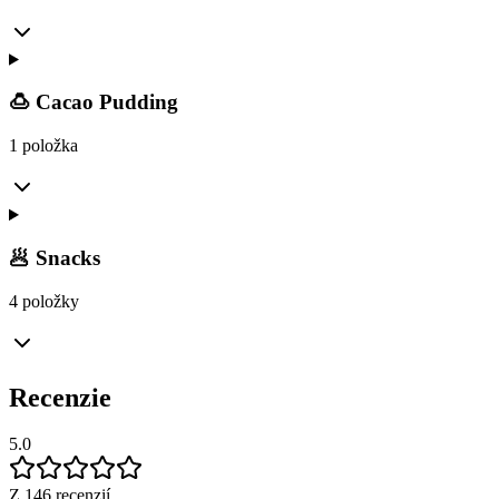
🍮 Cacao Pudding
1 položka
🥟 Snacks
4 položky
Recenzie
5.0
Z 146 recenzií