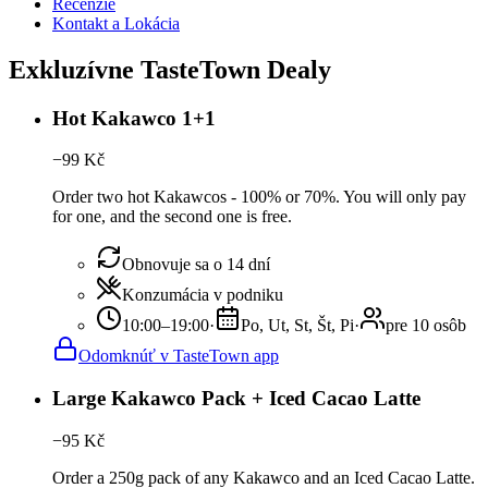
Recenzie
Kontakt a Lokácia
Exkluzívne TasteTown Dealy
Hot Kakawco 1+1
−
99
Kč
Order two hot Kakawcos - 100% or 70%. You will only pay
for one, and the second one is free.
Obnovuje sa o 14 dní
Konzumácia v podniku
10:00–19:00
·
Po, Ut, St, Št, Pi
·
pre 10 osôb
Odomknúť v TasteTown app
Large Kakawco Pack + Iced Cacao Latte
−
95
Kč
Order a 250g pack of any Kakawco and an Iced Cacao Latte.