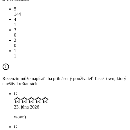
5
144
4
1
3
0
2
0
1
1
Recenziu môže napísať iba prihlásený používateľ TasteTown, ktorý
navštívil reštauráciu.
G
23. júna 2026
wow:)
G