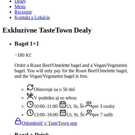
Dealy
Menu
Recenzie
Kontakt a Lokácia
Exkluzívne TasteTown Dealy
Bagel 1+1
−
180
Kč
Order a Roast Beef/Omelette bagel and a Vegan/Vegetarien
bagel. You will only pay for the Roast Beef/Omelette bagel,
and the Vegan/Vegetarien bagel is free.
Obnovuje sa o 50 dní
V podniku aj so sebou
10:00–11:00
·
Ut, St, Št
·
pre 3 osoby
13:00–16:00
·
Ut, St, Št
·
pre 7 osôb
Odomknúť v TasteTown app
Bagel + Drink