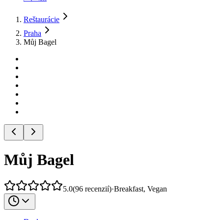
Reštaurácie
Praha
Můj Bagel
Můj Bagel
5.0
(
96
recenzií
)
·
Breakfast, Vegan