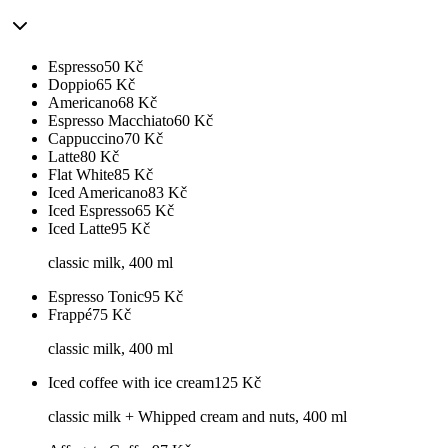
Espresso
50
Kč
Doppio
65
Kč
Americano
68
Kč
Espresso Macchiato
60
Kč
Cappuccino
70
Kč
Latte
80
Kč
Flat White
85
Kč
Iced Americano
83
Kč
Iced Espresso
65
Kč
Iced Latte
95
Kč
classic milk, 400 ml
Espresso Tonic
95
Kč
Frappé
75
Kč
classic milk, 400 ml
Iced coffee with ice cream
125
Kč
classic milk + Whipped cream and nuts, 400 ml