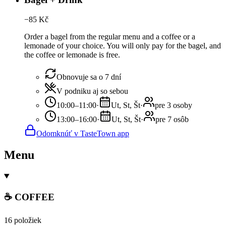
−
85
Kč
Order a bagel from the regular menu and a coffee or a
lemonade of your choice. You will only pay for the bagel, and
the coffee or lemonade is free.
Obnovuje sa o 7 dní
V podniku aj so sebou
10:00–11:00
·
Ut, St, Št
·
pre 3 osoby
13:00–16:00
·
Ut, St, Št
·
pre 7 osôb
Odomknúť v TasteTown app
Menu
☕ COFFEE
16 položiek