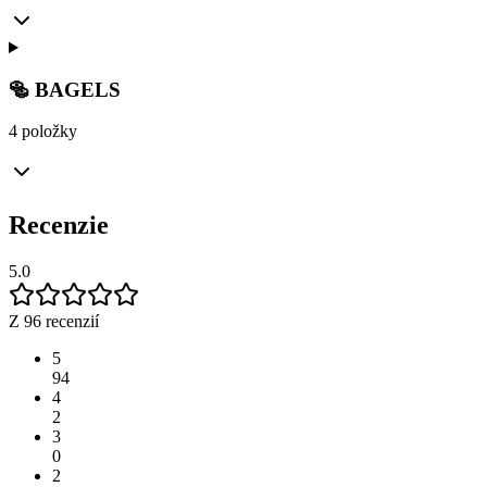
🥯 BAGELS
4 položky
Recenzie
5.0
Z 96 recenzií
5
94
4
2
3
0
2