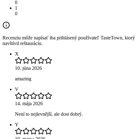
0
1
0
Recenziu môže napísať iba prihlásený používateľ TasteTown, ktorý
navštívil reštauráciu.
X
10. júna 2026
amazing
V
14. mája 2026
Není to nejlevnější, ale dost dobrý.
Y
10. marca 2026