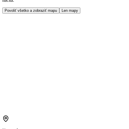
načíta.
Povoliť všetko a zobraziť mapu
Len mapy