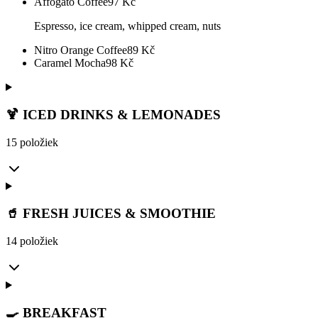
Affogato Coffee
97
Kč
Espresso, ice cream, whipped cream, nuts
Nitro Orange Coffee
89
Kč
Caramel Mocha
98
Kč
🍹 ICED DRINKS & LEMONADES
15 položiek
🥤 FRESH JUICES & SMOOTHIE
14 položiek
🍳 BREAKFAST