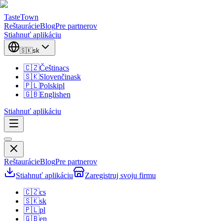
TasteTown
Reštaurácie
Blog
Pre partnerov
Stiahnuť aplikáciu
🇸🇰
sk
🇨🇿
Čeština
cs
🇸🇰
Slovenčina
sk
🇵🇱
Polski
pl
🇬🇧
English
en
Stiahnuť aplikáciu
Reštaurácie
Blog
Pre partnerov
Stiahnuť aplikáciu
Zaregistruj svoju firmu
🇨🇿
cs
🇸🇰
sk
🇵🇱
pl
🇬🇧
en