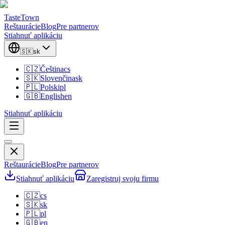
TasteTown
Reštaurácie
Blog
Pre partnerov
Stiahnuť aplikáciu
🇸🇰
sk
🇨🇿
Čeština
cs
🇸🇰
Slovenčina
sk
🇵🇱
Polski
pl
🇬🇧
English
en
Stiahnuť aplikáciu
Reštaurácie
Blog
Pre partnerov
Stiahnuť aplikáciu
Zaregistruj svoju firmu
🇨🇿
cs
🇸🇰
sk
🇵🇱
pl
🇬🇧
en