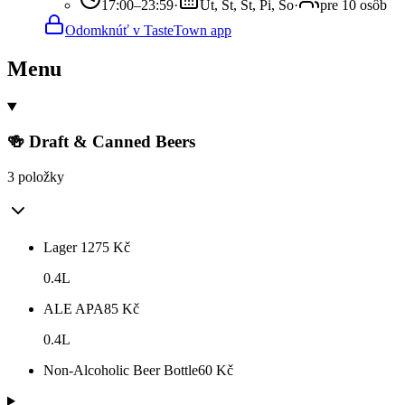
17:00–23:59
·
Ut, St, Št, Pi, So
·
pre 10 osôb
Odomknúť v TasteTown app
Menu
🍻 Draft & Canned Beers
3 položky
Lager 12
75
Kč
0.4L
ALE APA
85
Kč
0.4L
Non-Alcoholic Beer Bottle
60
Kč