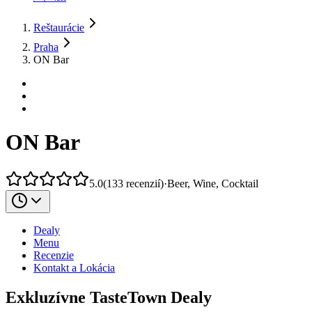
Reštaurácie
Praha
ON Bar
ON Bar
5.0
(
133
recenzií
)
·
Beer, Wine, Cocktail
Dealy
Menu
Recenzie
Kontakt a Lokácia
Exkluzívne TasteTown Dealy