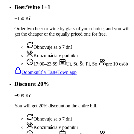
Beer/Wine 1+1
−
150
Kč
Order two beer or wine by glass of your choice, and you will
get the cheaper or the equally priced one for free.
Obnovuje sa o 7 dní
Konzumácia v podniku
17:00–23:59
·
Ut, St, Št, Pi, So
·
pre 10 osôb
Odomknúť v TasteTown app
Discount 20%
−
999
Kč
You will get 20% discount on the entire bill.
Obnovuje sa o 7 dní
Konzumácia v podniku