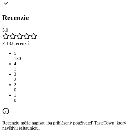
Recenzie
5.0
Z 133 recenzií
5
130
4
1
3
2
2
0
1
0
Recenziu môže napísať iba prihlásený používateľ TasteTown, ktorý
navštívil reštauráciu.