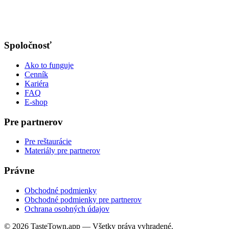
Spoločnosť
Ako to funguje
Cenník
Kariéra
FAQ
E-shop
Pre partnerov
Pre reštaurácie
Materiály pre partnerov
Právne
Obchodné podmienky
Obchodné podmienky pre partnerov
Ochrana osobných údajov
© 2026 TasteTown.app — Všetky práva vyhradené.