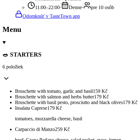
11:00–22:00
·
Denne
·
pre 10 osôb
Odomknúť v TasteTown app
Menu
🥗 STARTERS
6 položiek
Bruschette with tomato, garlic and basil
159
Kč
Bruschette with salmon and herbs butter
179
Kč
Bruschette with basil pesto, prosciutto and black olives
179
Kč
Insalata Caprese
179
Kč
tomatoes, mozzarella cheese, basil
Carpaccio di Manzo
259
Kč
beef, Grana Padano cheese, salad rocket, evoo, lemon