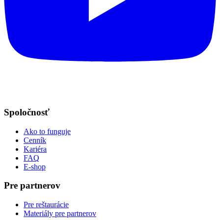
Spoločnosť
Ako to funguje
Cenník
Kariéra
FAQ
E-shop
Pre partnerov
Pre reštaurácie
Materiály pre partnerov