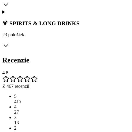
🍹 SPIRITS & LONG DRINKS
23 položiek
Recenzie
4.8
Z 467 recenzií
5
415
4
27
3
13
2