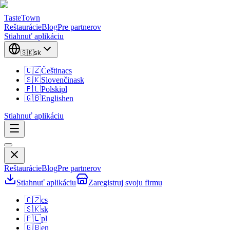
TasteTown
Reštaurácie
Blog
Pre partnerov
Stiahnuť aplikáciu
🇸🇰
sk
🇨🇿
Čeština
cs
🇸🇰
Slovenčina
sk
🇵🇱
Polski
pl
🇬🇧
English
en
Stiahnuť aplikáciu
Reštaurácie
Blog
Pre partnerov
Stiahnuť aplikáciu
Zaregistruj svoju firmu
🇨🇿
cs
🇸🇰
sk
🇵🇱
pl
🇬🇧
en