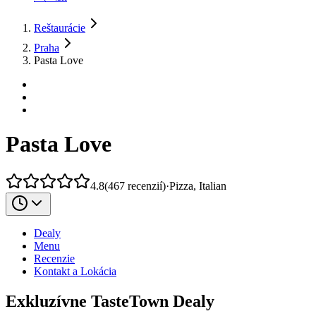
Reštaurácie
Praha
Pasta Love
Pasta Love
4.8
(
467
recenzií
)
·
Pizza, Italian
Dealy
Menu
Recenzie
Kontakt a Lokácia
Exkluzívne TasteTown Dealy