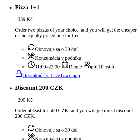
Pizza 1+1
−
339
Kč
Order two pizzas of your choice, and you will get the cheaper
or the equally priced one for free.
Obnovuje sa o 30 dní
Konzumácia v podniku
11:00–22:00
·
Denne
·
pre 10 osôb
Odomknúť v TasteTown app
Discount 200 CZK
−
200
Kč
Order at least for 500 CZK, and you will get direct discount
200 CZK.
Obnovuje sa o 30 dní
Konzumácia v podniku