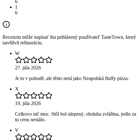
6
1
6
Recenziu môže napísať iba prihlásený používateľ TasteTown, ktorý
navštívil reštauráciu.
W
27. júla 2026
Je to v pohodě, ale těsto není jako Neapolská fluffy pizza.
X
19. júla 2026
Celkovo nič moc. Stôl bol ulepený, obsluha zvláštna, jedlo za
tu cenu nestálo.
V