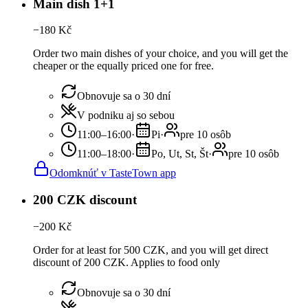
Main dish 1+1
−
180
Kč
Order two main dishes of your choice, and you will get the
cheaper or the equally priced one for free.
Obnovuje sa o 30 dní
V podniku aj so sebou
11:00–16:00
·
Pi
·
pre 10 osôb
11:00–18:00
·
Po, Ut, St, Št
·
pre 10 osôb
Odomknúť v TasteTown app
200 CZK discount
−
200
Kč
Order for at least for 500 CZK, and you will get direct
discount of 200 CZK. Applies to food only
Obnovuje sa o 30 dní