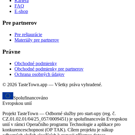
Kariéra
FAQ
E-shop
Pre partnerov
Pre reštaurácie
Materiály pre partnerov
Právne
Obchodné podmienky
Obchodné podmienky pre partnerov
Ochrana osobných údajov
© 2026 TasteTown.app — Všetky práva vyhradené.
Spolufinancováno
Evropskou unií
Projekt TasteTown — Odborné služby pro start-upy (reg. č.
CZ.01.02.01/04/25_057/0009451) je spolufinancován Evropskou
unií v rámci Operačního programu Technologie a aplikace pro
konkurenceschopnost (OP TAK). Cílem projektu je nákup