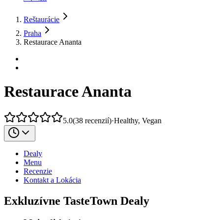
Reštaurácie
Praha
Restaurace Ananta
Restaurace Ananta
5.0
(
38
recenzií
)
·
Healthy, Vegan
Dealy
Menu
Recenzie
Kontakt a Lokácia
Exkluzívne TasteTown Dealy