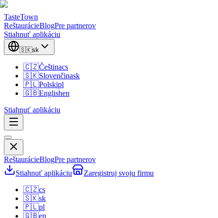
TasteTown
Reštaurácie
Blog
Pre partnerov
Stiahnuť aplikáciu
🇸🇰
sk
🇨🇿
Čeština
cs
🇸🇰
Slovenčina
sk
🇵🇱
Polski
pl
🇬🇧
English
en
Stiahnuť aplikáciu
Reštaurácie
Blog
Pre partnerov
Stiahnuť aplikáciu
Zaregistruj svoju firmu
🇨🇿
cs
🇸🇰
sk
🇵🇱
pl
🇬🇧
en