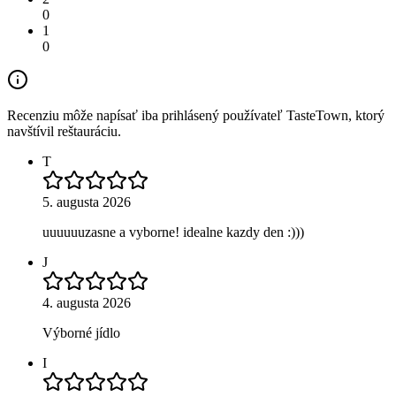
0
1
0
Recenziu môže napísať iba prihlásený používateľ TasteTown, ktorý
navštívil reštauráciu.
T
5. augusta 2026
uuuuuuzasne a vyborne! idealne kazdy den :)))
J
4. augusta 2026
Výborné jídlo
I