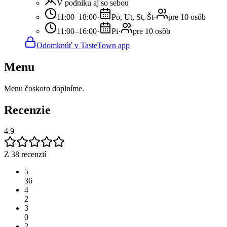
V podniku aj so sebou
11:00–18:00
·
Po, Ut, St, Št
·
pre 10 osôb
11:00–16:00
·
Pi
·
pre 10 osôb
Odomknúť v TasteTown app
Menu
Menu čoskoro doplníme.
Recenzie
4.9
Z 38 recenzií
5
36
4
2
3
0
2