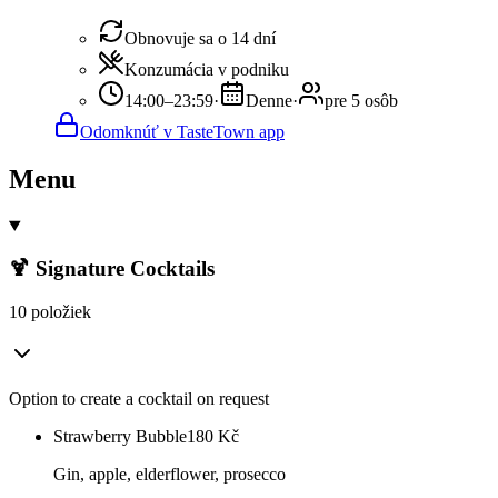
Obnovuje sa o 14 dní
Konzumácia v podniku
14:00–23:59
·
Denne
·
pre 5 osôb
Odomknúť v TasteTown app
Menu
🍹 Signature Cocktails
10 položiek
Option to create a cocktail on request
Strawberry Bubble
180
Kč
Gin, apple, elderflower, prosecco