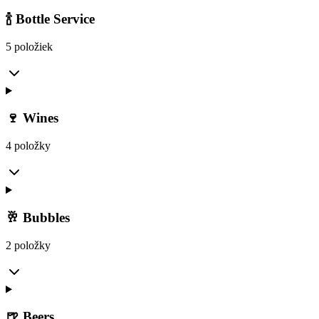
🍾 Bottle Service
5 položiek
🍷 Wines
4 položky
🥂 Bubbles
2 položky
🍺 Beers