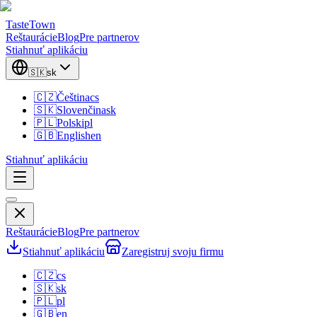
TasteTown
Reštaurácie
Blog
Pre partnerov
Stiahnuť aplikáciu
🇸🇰
sk
🇨🇿
Čeština
cs
🇸🇰
Slovenčina
sk
🇵🇱
Polski
pl
🇬🇧
English
en
Stiahnuť aplikáciu
Reštaurácie
Blog
Pre partnerov
Stiahnuť aplikáciu
Zaregistruj svoju firmu
🇨🇿
cs
🇸🇰
sk
🇵🇱
pl
🇬🇧
en