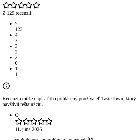
Z 129 recenzií
5
123
4
3
3
2
2
0
1
1
Recenziu môže napísať iba prihlásený používateľ TasteTown, ktorý
navštívil reštauráciu.
Q
11. júna 2026
spokojenost super dýmka i personál. 🙌