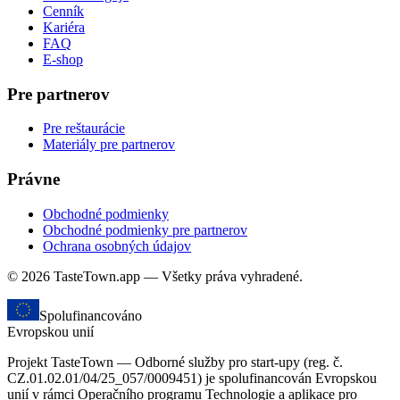
Cenník
Kariéra
FAQ
E-shop
Pre partnerov
Pre reštaurácie
Materiály pre partnerov
Právne
Obchodné podmienky
Obchodné podmienky pre partnerov
Ochrana osobných údajov
© 2026 TasteTown.app — Všetky práva vyhradené.
Spolufinancováno
Evropskou unií
Projekt TasteTown — Odborné služby pro start-upy (reg. č.
CZ.01.02.01/04/25_057/0009451) je spolufinancován Evropskou
unií v rámci Operačního programu Technologie a aplikace pro