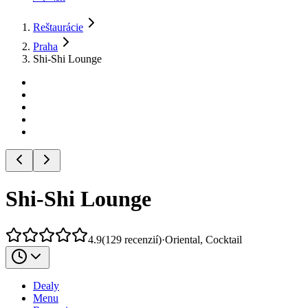
Reštaurácie
Praha
Shi-Shi Lounge
Shi-Shi Lounge
4.9
(
129
recenzií
)
·
Oriental, Cocktail
Dealy
Menu