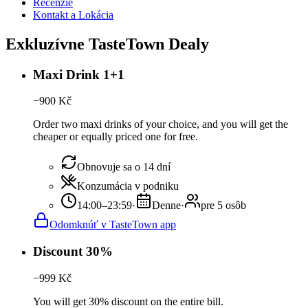
Recenzie
Kontakt a Lokácia
Exkluzívne TasteTown Dealy
Maxi Drink 1+1
−
900
Kč
Order two maxi drinks of your choice, and you will get the
cheaper or equally priced one for free.
Obnovuje sa o 14 dní
Konzumácia v podniku
14:00–23:59
·
Denne
·
pre 5 osôb
Odomknúť v TasteTown app
Discount 30%
−
999
Kč
You will get 30% discount on the entire bill.