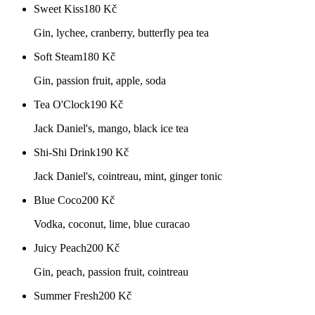
Sweet Kiss
180
Kč
Gin, lychee, cranberry, butterfly pea tea
Soft Steam
180
Kč
Gin, passion fruit, apple, soda
Tea O'Clock
190
Kč
Jack Daniel's, mango, black ice tea
Shi-Shi Drink
190
Kč
Jack Daniel's, cointreau, mint, ginger tonic
Blue Coco
200
Kč
Vodka, coconut, lime, blue curacao
Juicy Peach
200
Kč
Gin, peach, passion fruit, cointreau
Summer Fresh
200
Kč