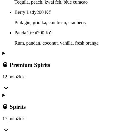
Tequila, peach, kwai feh, blue curacao
Berry Lady
200
Kč
Pink gin, griotka, cointreau, cranberry
Panda Treat
200
Kč
Rum, pandan, coconut, vanilla, fresh orange
🥃 Premium Spirits
12 položiek
🥃 Spirits
17 položiek