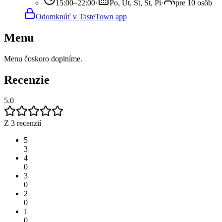
15:00–22:00
·
Po, Ut, St, Št, Pi
·
pre 10 osôb
Odomknúť v TasteTown app
Menu
Menu čoskoro doplníme.
Recenzie
5.0
Z 3 recenzií
5
3
4
0
3
0
2
0
1
0