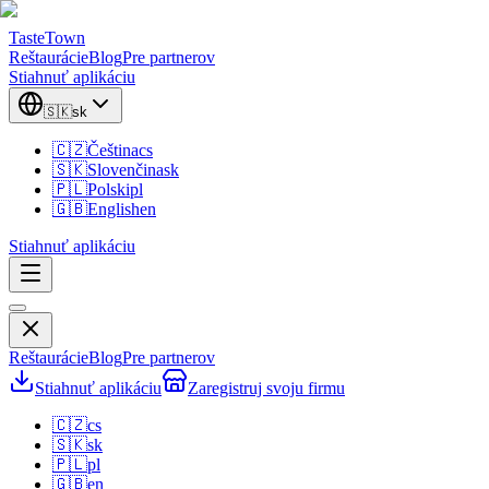
TasteTown
Reštaurácie
Blog
Pre partnerov
Stiahnuť aplikáciu
🇸🇰
sk
🇨🇿
Čeština
cs
🇸🇰
Slovenčina
sk
🇵🇱
Polski
pl
🇬🇧
English
en
Stiahnuť aplikáciu
Reštaurácie
Blog
Pre partnerov
Stiahnuť aplikáciu
Zaregistruj svoju firmu
🇨🇿
cs
🇸🇰
sk
🇵🇱
pl
🇬🇧
en