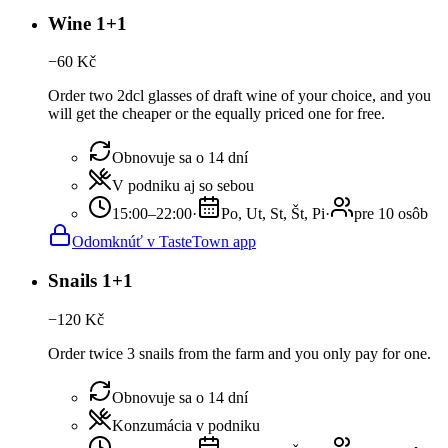
Wine 1+1
−
60
Kč
Order two 2dcl glasses of draft wine of your choice, and you
will get the cheaper or the equally priced one for free.
Obnovuje sa o 14 dní
V podniku aj so sebou
15:00–22:00
·
Po, Ut, St, Št, Pi
·
pre 10 osôb
Odomknúť v TasteTown app
Snails 1+1
−
120
Kč
Order twice 3 snails from the farm and you only pay for one.
Obnovuje sa o 14 dní
Konzumácia v podniku