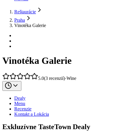
Reštaurácie
Praha
Vinotéka Galerie
Vinotéka Galerie
5.0
(
3
recenzií
)
·
Wine
Dealy
Menu
Recenzie
Kontakt a Lokácia
Exkluzívne TasteTown Dealy