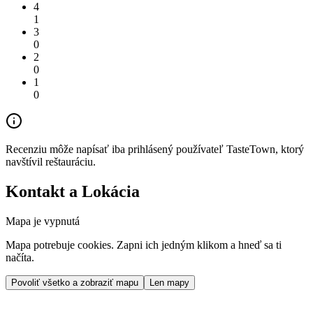
4
1
3
0
2
0
1
0
Recenziu môže napísať iba prihlásený používateľ TasteTown, ktorý
navštívil reštauráciu.
Kontakt a Lokácia
Mapa je vypnutá
Mapa potrebuje cookies. Zapni ich jedným klikom a hneď sa ti
načíta.
Povoliť všetko a zobraziť mapu
Len mapy