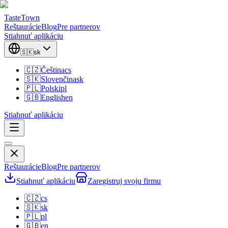
TasteTown
Reštaurácie
Blog
Pre partnerov
Stiahnuť aplikáciu
🇸🇰
sk
🇨🇿
Čeština
cs
🇸🇰
Slovenčina
sk
🇵🇱
Polski
pl
🇬🇧
English
en
Stiahnuť aplikáciu
Reštaurácie
Blog
Pre partnerov
Stiahnuť aplikáciu
Zaregistruj svoju firmu
🇨🇿
cs
🇸🇰
sk
🇵🇱
pl
🇬🇧
en