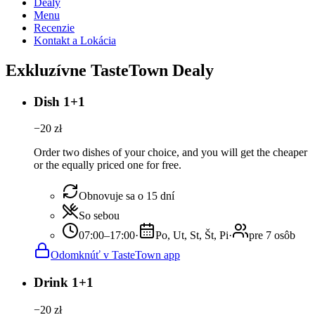
Dealy
Menu
Recenzie
Kontakt a Lokácia
Exkluzívne TasteTown Dealy
Dish 1+1
−
20
zł
Order two dishes of your choice, and you will get the cheaper
or the equally priced one for free.
Obnovuje sa o 15 dní
So sebou
07:00–17:00
·
Po, Ut, St, Št, Pi
·
pre 7 osôb
Odomknúť v TasteTown app
Drink 1+1
−
20
zł