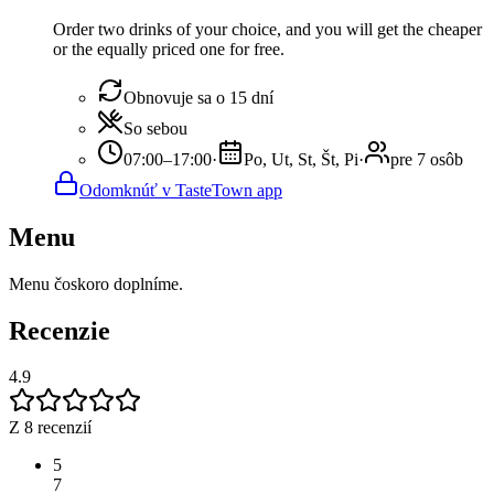
Order two drinks of your choice, and you will get the cheaper
or the equally priced one for free.
Obnovuje sa o 15 dní
So sebou
07:00–17:00
·
Po, Ut, St, Št, Pi
·
pre 7 osôb
Odomknúť v TasteTown app
Menu
Menu čoskoro doplníme.
Recenzie
4.9
Z 8 recenzií
5
7