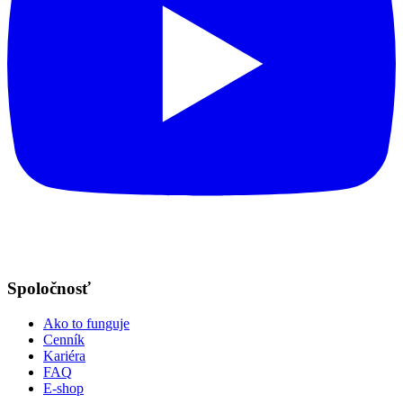
Spoločnosť
Ako to funguje
Cenník
Kariéra
FAQ
E-shop