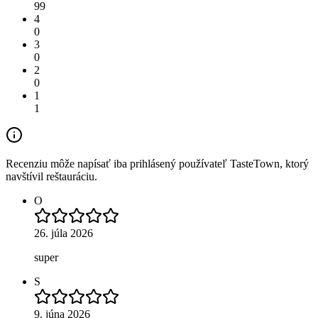
99
4
0
3
0
2
0
1
1
Recenziu môže napísať iba prihlásený používateľ TasteTown, ktorý
navštívil reštauráciu.
O
26. júla 2026
super
S
9. júna 2026