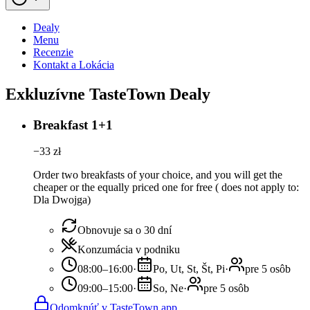
Dealy
Menu
Recenzie
Kontakt a Lokácia
Exkluzívne TasteTown Dealy
Breakfast 1+1
−
33
zł
Order two breakfasts of your choice, and you will get the
cheaper or the equally priced one for free ( does not apply to:
Dla Dwojga)
Obnovuje sa o 30 dní
Konzumácia v podniku
08:00–16:00
·
Po, Ut, St, Št, Pi
·
pre 5 osôb
09:00–15:00
·
So, Ne
·
pre 5 osôb
Odomknúť v TasteTown app