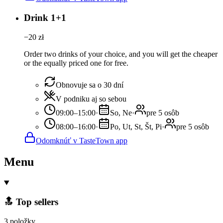
Drink 1+1
−
20
zł
Order two drinks of your choice, and you will get the cheaper
or the equally priced one for free.
Obnovuje sa o 30 dní
V podniku aj so sebou
09:00–15:00
·
So, Ne
·
pre 5 osôb
08:00–16:00
·
Po, Ut, St, Št, Pi
·
pre 5 osôb
Odomknúť v TasteTown app
Menu
🔝 Top sellers
3 položky