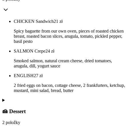
CHICKEN Sandwich
21
zł
Spicy baguette from our own oven, pieces of roasted chicken
breast, roasted bacon slices, arugula, tomato, pickled pepper,
basil pesto
SALMON Crepe
24
zł
Smoked salmon, natural cream cheese, dried tomatoes,
arugula, dill, yogurt sauce
ENGLISH
27
zł
2 fried eggs on bacon, cottage cheese, 2 frankfurters, ketchup,
mustard, mini salad, bread, butter
🍰 Dessert
2 položky