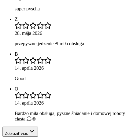
super pyscha
Z
28. mája 2026
przepyszne jedzenie 🤌miła obsługa
B
14. apríla 2026
Good
O
14. apríla 2026
Bardzo miła obsługa, pyszne śniadanie i domowej roboty
ciasta 🫠☺️.
Zobraziť viac