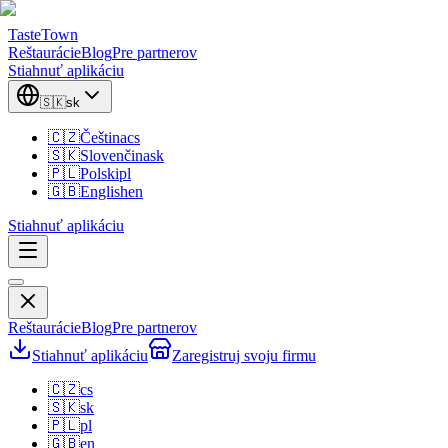
TasteTown
Reštaurácie
Blog
Pre partnerov
Stiahnuť aplikáciu
🇸🇰
sk
🇨🇿
Čeština
cs
🇸🇰
Slovenčina
sk
🇵🇱
Polski
pl
🇬🇧
English
en
Stiahnuť aplikáciu
Reštaurácie
Blog
Pre partnerov
Stiahnuť aplikáciu
Zaregistruj svoju firmu
🇨🇿
cs
🇸🇰
sk
🇵🇱
pl
🇬🇧
en