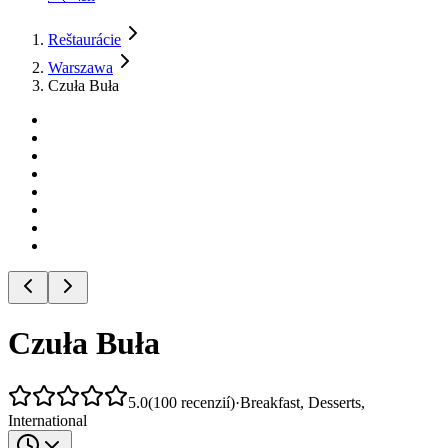
Reštaurácie
Warszawa
Czuła Buła
Czuła Buła
5.0
(
100
recenzií
)
·
Breakfast, Desserts,
International