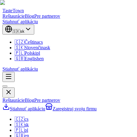
TasteTown
Reštaurácie
Blog
Pre partnerov
Stiahnuť aplikáciu
🇸🇰
sk
🇨🇿
Čeština
cs
🇸🇰
Slovenčina
sk
🇵🇱
Polski
pl
🇬🇧
English
en
Stiahnuť aplikáciu
Reštaurácie
Blog
Pre partnerov
Stiahnuť aplikáciu
Zaregistruj svoju firmu
🇨🇿
cs
🇸🇰
sk
🇵🇱
pl
🇬🇧
en