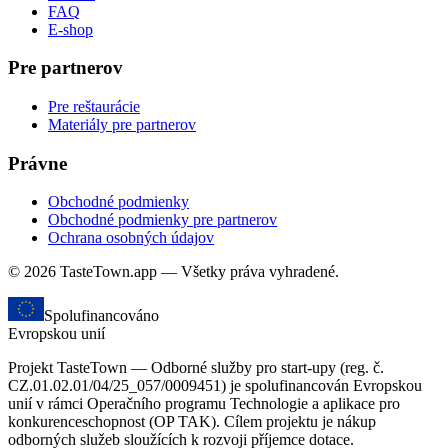
FAQ
E-shop
Pre partnerov
Pre reštaurácie
Materiály pre partnerov
Právne
Obchodné podmienky
Obchodné podmienky pre partnerov
Ochrana osobných údajov
© 2026 TasteTown.app — Všetky práva vyhradené.
Spolufinancováno
Evropskou unií
Projekt TasteTown — Odborné služby pro start-upy (reg. č.
CZ.01.02.01/04/25_057/0009451) je spolufinancován Evropskou
unií v rámci Operačního programu Technologie a aplikace pro
konkurenceschopnost (OP TAK). Cílem projektu je nákup
odborných služeb sloužících k rozvoji příjemce dotace.