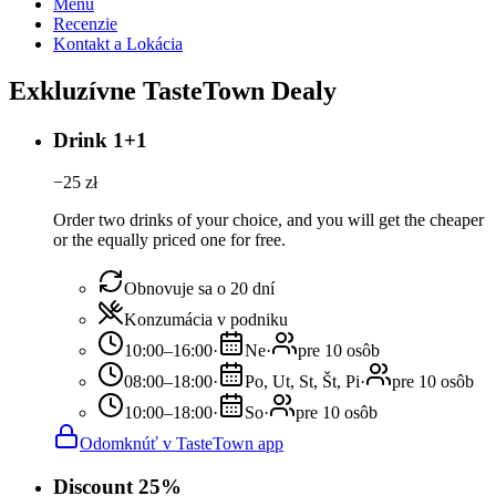
Menu
Recenzie
Kontakt a Lokácia
Exkluzívne TasteTown Dealy
Drink 1+1
−
25
zł
Order two drinks of your choice, and you will get the cheaper
or the equally priced one for free.
Obnovuje sa o 20 dní
Konzumácia v podniku
10:00–16:00
·
Ne
·
pre 10 osôb
08:00–18:00
·
Po, Ut, St, Št, Pi
·
pre 10 osôb
10:00–18:00
·
So
·
pre 10 osôb
Odomknúť v TasteTown app
Discount 25%