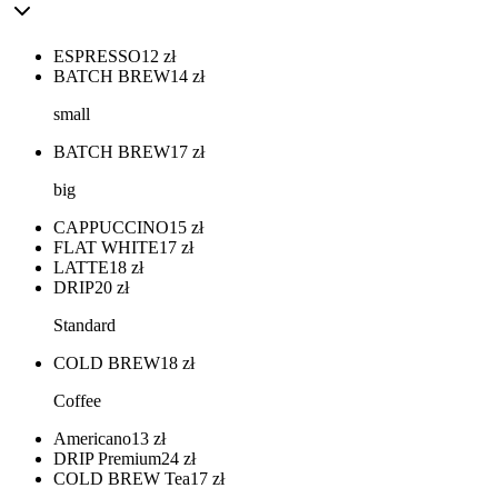
ESPRESSO
12
zł
BATCH BREW
14
zł
small
BATCH BREW
17
zł
big
CAPPUCCINO
15
zł
FLAT WHITE
17
zł
LATTE
18
zł
DRIP
20
zł
Standard
COLD BREW
18
zł
Coffee
Americano
13
zł
DRIP Premium
24
zł
COLD BREW Tea
17
zł