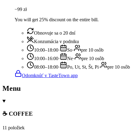
−
99
zł
You will get 25% discount on the entire bill.
Obnovuje sa o 20 dní
Konzumácia v podniku
10:00–18:00
·
So
·
pre 10 osôb
10:00–16:00
·
Ne
·
pre 10 osôb
08:00–18:00
·
Po, Ut, St, Št, Pi
·
pre 10 osôb
Odomknúť v TasteTown app
Menu
☕ COFFEE
11 položiek