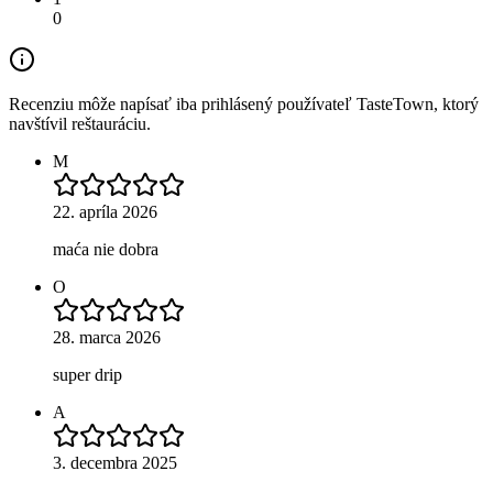
0
Recenziu môže napísať iba prihlásený používateľ TasteTown, ktorý
navštívil reštauráciu.
M
22. apríla 2026
maća nie dobra
O
28. marca 2026
super drip
A
3. decembra 2025