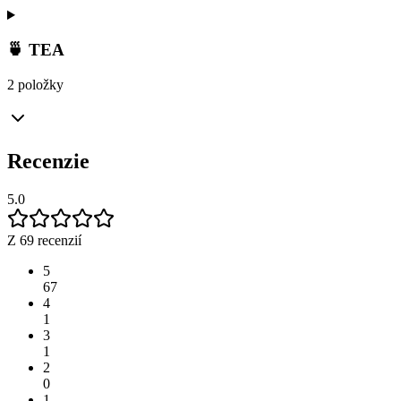
🍵 TEA
2 položky
Recenzie
5.0
Z 69 recenzií
5
67
4
1
3
1
2
0
1