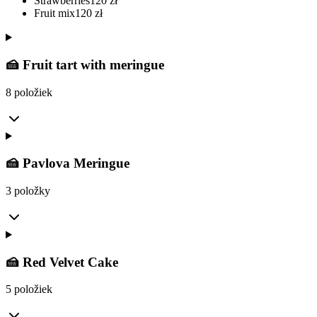
Strawberries
120
zł
Fruit mix
120
zł
🍰 Fruit tart with meringue
8 položiek
🍰 Pavlova Meringue
3 položky
🍰 Red Velvet Cake
5 položiek