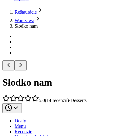
Reštaurácie
Warszawa
Słodko nam
Słodko nam
5.0
(
14
recenzií
)
·
Desserts
Dealy
Menu
Recenzie