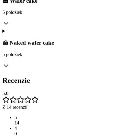
🍰 Wafer cake
5 položiek
🍰 Naked wafer cake
5 položiek
Recenzie
5.0
Z 14 recenzií
5
14
4
0