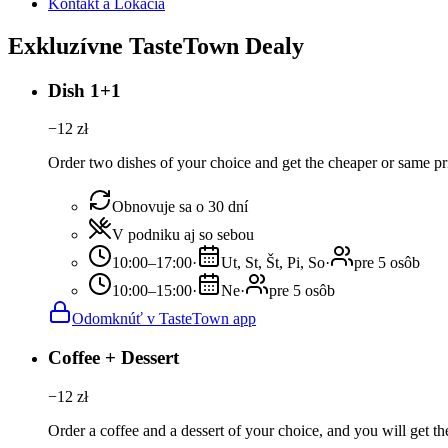
Kontakt a Lokácia
Exkluzívne TasteTown Dealy
Dish 1+1
−
12
zł
Order two dishes of your choice and get the cheaper or same pr
Obnovuje sa o 30 dní
V podniku aj so sebou
10:00–17:00
·
Ut, St, Št, Pi, So
·
pre 5 osôb
10:00–15:00
·
Ne
·
pre 5 osôb
Odomknúť v TasteTown app
Coffee + Dessert
−
12
zł
Order a coffee and a dessert of your choice, and you will get th