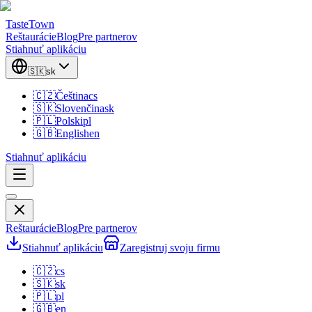
TasteTown
Reštaurácie
Blog
Pre partnerov
Stiahnuť aplikáciu
🇸🇰
sk
🇨🇿
Čeština
cs
🇸🇰
Slovenčina
sk
🇵🇱
Polski
pl
🇬🇧
English
en
Stiahnuť aplikáciu
Reštaurácie
Blog
Pre partnerov
Stiahnuť aplikáciu
Zaregistruj svoju firmu
🇨🇿
cs
🇸🇰
sk
🇵🇱
pl
🇬🇧
en