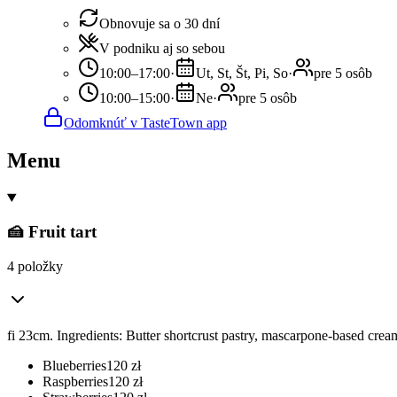
Obnovuje sa o 30 dní
V podniku aj so sebou
10:00–17:00
·
Ut, St, Št, Pi, So
·
pre 5 osôb
10:00–15:00
·
Ne
·
pre 5 osôb
Odomknúť v TasteTown app
Menu
🍰 Fruit tart
4 položky
fi 23cm. Ingredients: Butter shortcrust pastry, mascarpone-based cream
Blueberries
120
zł
Raspberries
120
zł