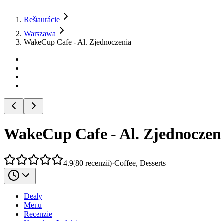
Reštaurácie
Warszawa
WakeCup Cafe - Al. Zjednoczenia
WakeCup Cafe - Al. Zjednoczen
4.9
(
80
recenzií
)
·
Coffee, Desserts
Dealy
Menu
Recenzie