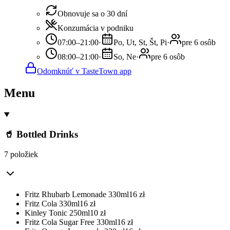
Obnovuje sa o 30 dní
Konzumácia v podniku
07:00–21:00
·
Po, Ut, St, Št, Pi
·
pre 6 osôb
08:00–21:00
·
So, Ne
·
pre 6 osôb
Odomknúť v TasteTown app
Menu
🥤 Bottled Drinks
7 položiek
Fritz Rhubarb Lemonade 330ml
16
zł
Fritz Cola 330ml
16
zł
Kinley Tonic 250ml
10
zł
Fritz Cola Sugar Free 330ml
16
zł