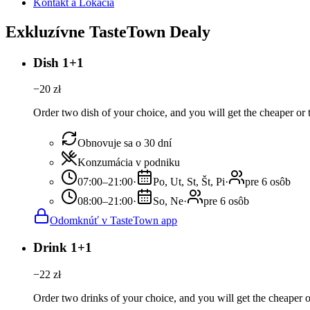
Kontakt a Lokácia
Exkluzívne TasteTown Dealy
Dish 1+1
−
20
zł
Order two dish of your choice, and you will get the cheaper or t
Obnovuje sa o 30 dní
Konzumácia v podniku
07:00–21:00
·
Po, Ut, St, Št, Pi
·
pre 6 osôb
08:00–21:00
·
So, Ne
·
pre 6 osôb
Odomknúť v TasteTown app
Drink 1+1
−
22
zł
Order two drinks of your choice, and you will get the cheaper or