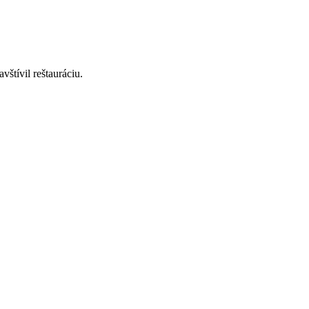
štívil reštauráciu.