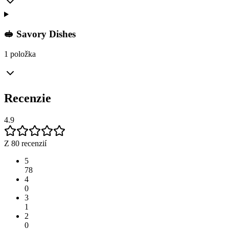
🥪 Savory Dishes
1 položka
Recenzie
4.9
Z 80 recenzií
5
78
4
0
3
1
2
0