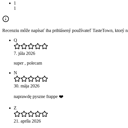
1
1
Recenziu môže napísať iba prihlásený používateľ TasteTown, ktorý nav
Q
7. júla 2026
super , polecam
N
30. mája 2026
naprawdę pyszne frappe ❤️
Z
21. apríla 2026