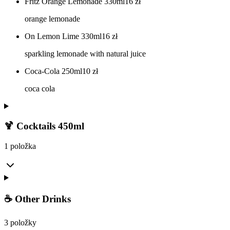
Fritz Orange Lemonade 330ml
16
zł
orange lemonade
On Lemon Lime 330ml
16
zł
sparkling lemonade with natural juice
Coca-Cola 250ml
10
zł
coca cola
🍹 Cocktails 450ml
1 položka
☕ Other Drinks
3 položky