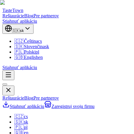
TasteTown
Reštaurácie
Blog
Pre partnerov
Stiahnuť aplikáciu
🇸🇰
sk
🇨🇿
Čeština
cs
🇸🇰
Slovenčina
sk
🇵🇱
Polski
pl
🇬🇧
English
en
Stiahnuť aplikáciu
Reštaurácie
Blog
Pre partnerov
Stiahnuť aplikáciu
Zaregistruj svoju firmu
🇨🇿
cs
🇸🇰
sk
🇵🇱
pl
🇬🇧
en