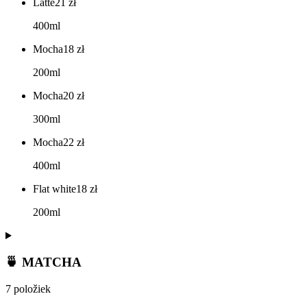
Latte
21
zł
400ml
Mocha
18
zł
200ml
Mocha
20
zł
300ml
Mocha
22
zł
400ml
Flat white
18
zł
200ml
🍵 MATCHA
7 položiek