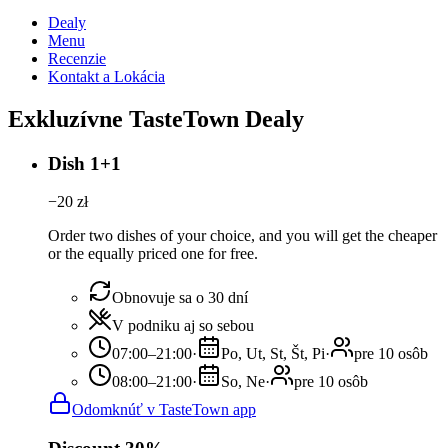
Dealy
Menu
Recenzie
Kontakt a Lokácia
Exkluzívne TasteTown Dealy
Dish 1+1
−
20
zł
Order two dishes of your choice, and you will get the cheaper
or the equally priced one for free.
Obnovuje sa o 30 dní
V podniku aj so sebou
07:00–21:00
·
Po, Ut, St, Št, Pi
·
pre 10 osôb
08:00–21:00
·
So, Ne
·
pre 10 osôb
Odomknúť v TasteTown app