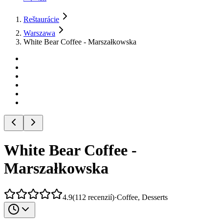
Reštaurácie
Warszawa
White Bear Coffee - Marszałkowska
White Bear Coffee -
Marszałkowska
4.9
(
112
recenzií
)
·
Coffee, Desserts