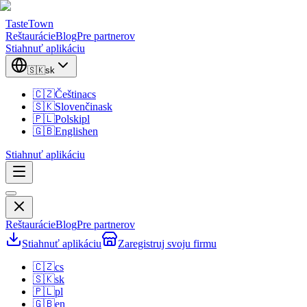
TasteTown
Reštaurácie
Blog
Pre partnerov
Stiahnuť aplikáciu
🇸🇰
sk
🇨🇿
Čeština
cs
🇸🇰
Slovenčina
sk
🇵🇱
Polski
pl
🇬🇧
English
en
Stiahnuť aplikáciu
Reštaurácie
Blog
Pre partnerov
Stiahnuť aplikáciu
Zaregistruj svoju firmu
🇨🇿
cs
🇸🇰
sk
🇵🇱
pl
🇬🇧
en