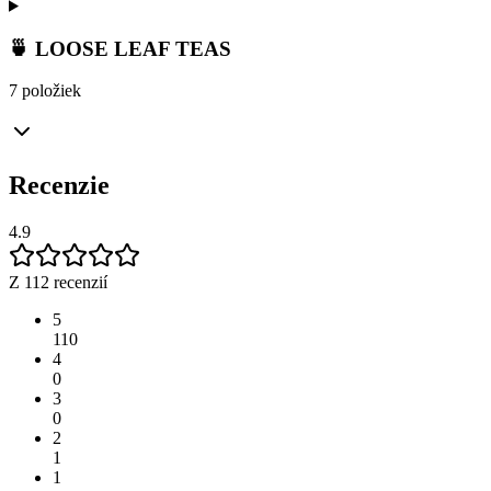
🍵 LOOSE LEAF TEAS
7 položiek
Recenzie
4.9
Z 112 recenzií
5
110
4
0
3
0
2
1
1