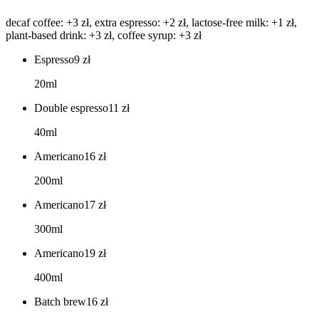
decaf coffee: +3 zł, extra espresso: +2 zł, lactose-free milk: +1 zł,
plant-based drink: +3 zł, coffee syrup: +3 zł
Espresso
9
zł
20ml
Double espresso
11
zł
40ml
Americano
16
zł
200ml
Americano
17
zł
300ml
Americano
19
zł
400ml
Batch brew
16
zł