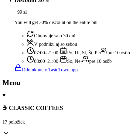
Discount 30%
−
99
zł
You will get 30% discount on the entire bill.
Obnovuje sa o 30 dní
V podniku aj so sebou
07:00–21:00
·
Po, Ut, St, Št, Pi
·
pre 10 osôb
08:00–21:00
·
So, Ne
·
pre 10 osôb
Odomknúť v TasteTown app
Menu
☕ CLASSIC COFFEES
17 položiek