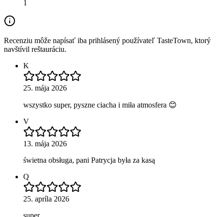
1
Recenziu môže napísať iba prihlásený používateľ TasteTown, ktorý
navštívil reštauráciu.
K
25. mája 2026
wszystko super, pyszne ciacha i miła atmosfera 😊
V
13. mája 2026
świetna obsługa, pani Patrycja była za kasą
Q
25. apríla 2026
super