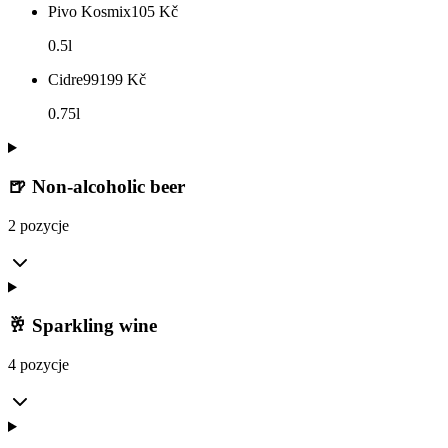
Pivo Kosmix
105
Kč
0.5l
Cidre99
199
Kč
0.75l
🍺 Non-alcoholic beer
2 pozycje
🥂 Sparkling wine
4 pozycje