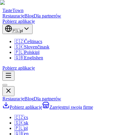
TasteTown
Restauracje
Blog
Dla partnerów
Pobierz aplikację
🇵🇱
pl
🇨🇿
Čeština
cs
🇸🇰
Slovenčina
sk
🇵🇱
Polski
pl
🇬🇧
English
en
Pobierz aplikację
Restauracje
Blog
Dla partnerów
Pobierz aplikację
Zarejestruj swoją firmę
🇨🇿
cs
🇸🇰
sk
🇵🇱
pl
🇬🇧
en