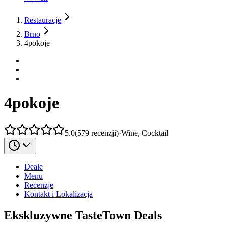
Restauracje
Brno
4pokoje
4pokoje
5.0
(
579
recenzji
)
·
Wine, Cocktail
Deale
Menu
Recenzje
Kontakt i Lokalizacja
Ekskluzywne TasteTown Deals