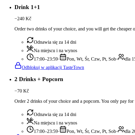
Drink 1+1
−
240
Kč
Order two drinks of your choice, and you will get the cheaper or
Odnawia się za 14 dni
Na miejscu i na wynos
17:00–23:59
·
Pon, Wt, Śr, Czw, Pt, Sob
·
dla 1
Odblokuj w aplikacji TasteTown
2 Drinks + Popcorn
−
70
Kč
Order 2 drinks of your choice and a popcorn. You only pay for t
Odnawia się za 14 dni
Na miejscu i na wynos
17:00–23:59
·
Pon, Wt, Śr, Czw, Pt, Sob
·
dla 2