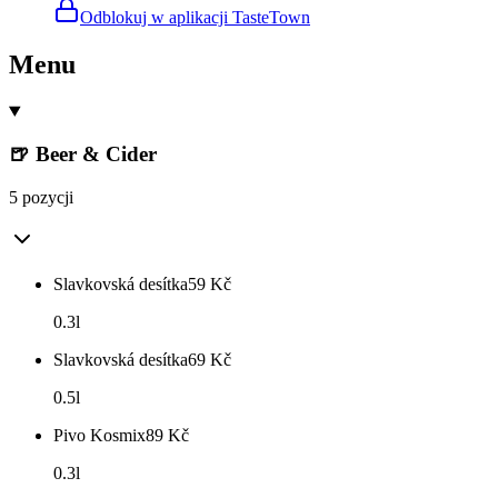
Odblokuj w aplikacji TasteTown
Menu
🍺 Beer & Cider
5 pozycji
Slavkovská desítka
59
Kč
0.3l
Slavkovská desítka
69
Kč
0.5l
Pivo Kosmix
89
Kč
0.3l