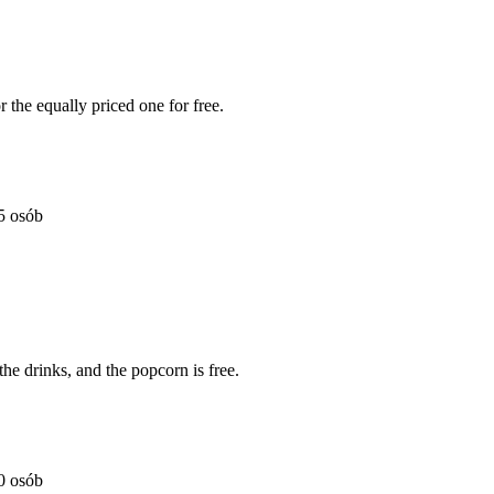
 the equally priced one for free.
5 osób
he drinks, and the popcorn is free.
0 osób