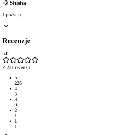
💨 Shisha
1 pozycja
Recenzje
5.0
Z 231 recenzji
5
226
4
3
3
0
2
1
1
1