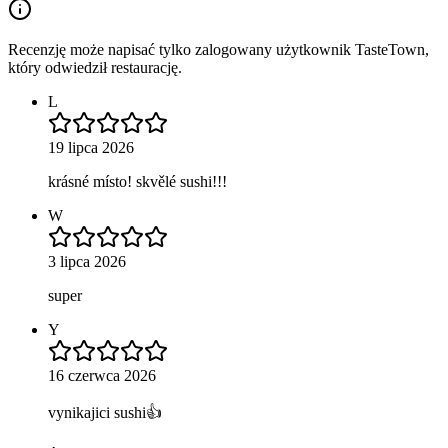
Recenzję może napisać tylko zalogowany użytkownik TasteTown,
który odwiedził restaurację.
L
19 lipca 2026
krásné místo! skvělé sushi!!!
W
3 lipca 2026
super
Y
16 czerwca 2026
vynikajici sushi👍