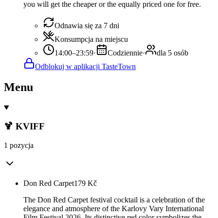
you will get the cheaper or the equally priced one for free.
Odnawia się za 7 dni
Konsumpcja na miejscu
14:00–23:59
·
Codziennie
·
dla 5 osób
Odblokuj w aplikacji TasteTown
Menu
🍹 KVIFF
1 pozycja
Don Red Carpet
179
Kč
The Don Red Carpet festival cocktail is a celebration of the
elegance and atmosphere of the Karlovy Vary International
Film Festival 2026. Its distinctive red color symbolizes the