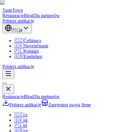
TasteTown
Restauracje
Blog
Dla partnerów
Pobierz aplikację
🇵🇱
pl
🇨🇿
Čeština
cs
🇸🇰
Slovenčina
sk
🇵🇱
Polski
pl
🇬🇧
English
en
Pobierz aplikację
Restauracje
Blog
Dla partnerów
Pobierz aplikację
Zarejestruj swoją firmę
🇨🇿
cs
🇸🇰
sk
🇵🇱
pl
🇬🇧
en