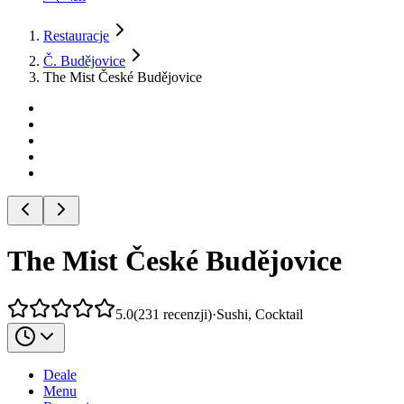
Restauracje
Č. Budějovice
The Mist České Budějovice
The Mist České Budějovice
5.0
(
231
recenzji
)
·
Sushi, Cocktail
Deale
Menu