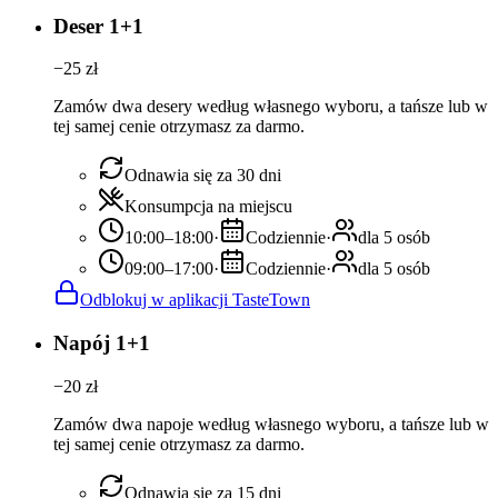
Deser 1+1
−
25
zł
Zamów dwa desery według własnego wyboru, a tańsze lub w
tej samej cenie otrzymasz za darmo.
Odnawia się za 30 dni
Konsumpcja na miejscu
10:00–18:00
·
Codziennie
·
dla 5 osób
09:00–17:00
·
Codziennie
·
dla 5 osób
Odblokuj w aplikacji TasteTown
Napój 1+1
−
20
zł
Zamów dwa napoje według własnego wyboru, a tańsze lub w
tej samej cenie otrzymasz za darmo.
Odnawia się za 15 dni