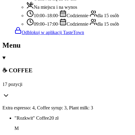
Na miejscu i na wynos
10:00–18:00
·
Codziennie
·
dla 15 osób
09:00–17:00
·
Codziennie
·
dla 15 osób
Odblokuj w aplikacji TasteTown
Menu
☕ COFFEE
17 pozycji
Extra espresso: 4, Coffee syrup: 3, Plant milk: 3
"Rozkwit" Coffee
20
zł
M