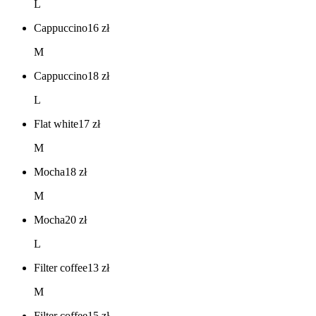
L
Cappuccino
16
zł
M
Cappuccino
18
zł
L
Flat white
17
zł
M
Mocha
18
zł
M
Mocha
20
zł
L
Filter coffee
13
zł
M
Filter coffee
15
zł