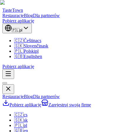
TasteTown
Restauracje
Blog
Dla partnerów
Pobierz aplikację
🇵🇱
pl
🇨🇿
Čeština
cs
🇸🇰
Slovenčina
sk
🇵🇱
Polski
pl
🇬🇧
English
en
Pobierz aplikację
Restauracje
Blog
Dla partnerów
Pobierz aplikację
Zarejestruj swoją firmę
🇨🇿
cs
🇸🇰
sk
🇵🇱
pl
🇬🇧
en