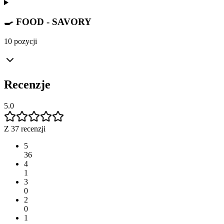
🍳 FOOD - SAVORY
10 pozycji
Recenzje
5.0
Z 37 recenzji
5
36
4
1
3
0
2
0
1