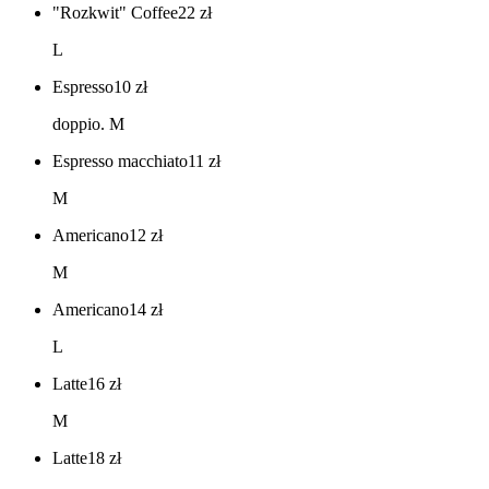
"Rozkwit" Coffee
22
zł
L
Espresso
10
zł
doppio. M
Espresso macchiato
11
zł
M
Americano
12
zł
M
Americano
14
zł
L
Latte
16
zł
M
Latte
18
zł