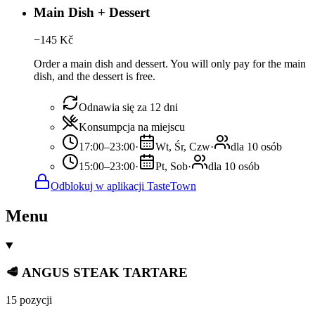
Main Dish + Dessert
−
145
Kč
Order a main dish and dessert. You will only pay for the main
dish, and the dessert is free.
Odnawia się za 12 dni
Konsumpcja na miejscu
17:00–23:00
·
Wt, Śr, Czw
·
dla 10 osób
15:00–23:00
·
Pt, Sob
·
dla 10 osób
Odblokuj w aplikacji TasteTown
Menu
🥩 ANGUS STEAK TARTARE
15 pozycji