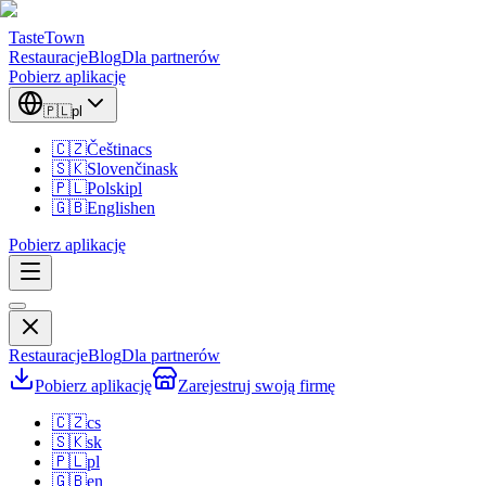
TasteTown
Restauracje
Blog
Dla partnerów
Pobierz aplikację
🇵🇱
pl
🇨🇿
Čeština
cs
🇸🇰
Slovenčina
sk
🇵🇱
Polski
pl
🇬🇧
English
en
Pobierz aplikację
Restauracje
Blog
Dla partnerów
Pobierz aplikację
Zarejestruj swoją firmę
🇨🇿
cs
🇸🇰
sk
🇵🇱
pl
🇬🇧
en