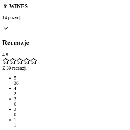
🍷 WINES
14 pozycji
Recenzje
4.8
Z 39 recenzji
5
36
4
2
3
0
2
0
1
1