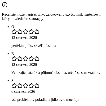
Recenzję może napisać tylko zalogowany użytkownik TasteTown,
który odwiedził restaurację.
Q
13 czerwca 2026
perfektní jídlo, skvělá obsluha
B
12 czerwca 2026
Vynikající tatarák a příjrmná obsluha, určitě se sem vrátíme.
S
6 czerwca 2026
vše problěhlo v pořádku a jídlo bylo moc fajn