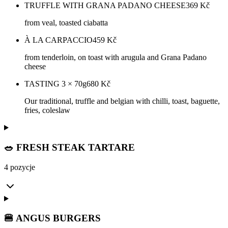
TRUFFLE WITH GRANA PADANO CHEESE
369
Kč
from veal, toasted ciabatta
À LA CARPACCIO
459
Kč
from tenderloin, on toast with arugula and Grana Padano
cheese
TASTING 3 × 70g
680
Kč
Our traditional, truffle and belgian with chilli, toast, baguette,
fries, coleslaw
🥗 FRESH STEAK TARTARE
4 pozycje
🍔 ANGUS BURGERS