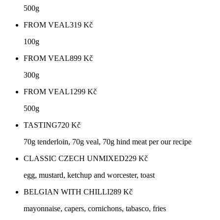
500g
FROM VEAL
319
Kč
100g
FROM VEAL
899
Kč
300g
FROM VEAL
1299
Kč
500g
TASTING
720
Kč
70g tenderloin, 70g veal, 70g hind meat per our recipe
CLASSIC CZECH UNMIXED
229
Kč
egg, mustard, ketchup and worcester, toast
BELGIAN WITH CHILLI
289
Kč
mayonnaise, capers, cornichons, tabasco, fries