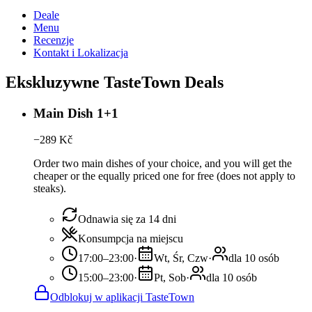
Deale
Menu
Recenzje
Kontakt i Lokalizacja
Ekskluzywne TasteTown Deals
Main Dish 1+1
−
289
Kč
Order two main dishes of your choice, and you will get the
cheaper or the equally priced one for free (does not apply to
steaks).
Odnawia się za 14 dni
Konsumpcja na miejscu
17:00–23:00
·
Wt, Śr, Czw
·
dla 10 osób
15:00–23:00
·
Pt, Sob
·
dla 10 osób
Odblokuj w aplikacji TasteTown