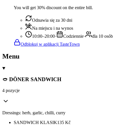
You will get 30% discount on the entire bill.
Odnawia się za 30 dni
Na miejscu i na wynos
10:00–20:00
·
Codziennie
·
dla 10 osób
Odblokuj w aplikacji TasteTown
Menu
🥙 DÖNER SANDWICH
4 pozycje
Dressings: herb, garlic, chilli, curry
SANDWICH KLASIK
135
Kč