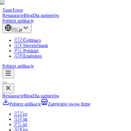
TasteTown
Restauracje
Blog
Dla partnerów
Pobierz aplikację
🇵🇱
pl
🇨🇿
Čeština
cs
🇸🇰
Slovenčina
sk
🇵🇱
Polski
pl
🇬🇧
English
en
Pobierz aplikację
Restauracje
Blog
Dla partnerów
Pobierz aplikację
Zarejestruj swoją firmę
🇨🇿
cs
🇸🇰
sk
🇵🇱
pl
🇬🇧
en