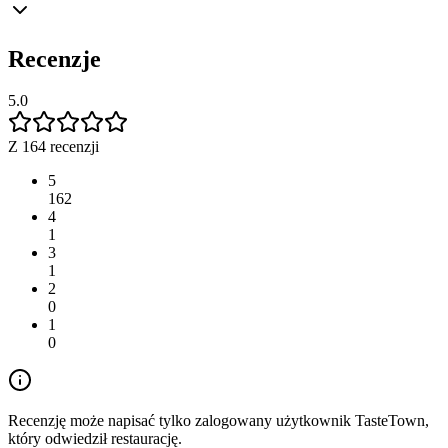
Recenzje
5.0
Z 164 recenzji
5
162
4
1
3
1
2
0
1
0
Recenzję może napisać tylko zalogowany użytkownik TasteTown,
który odwiedził restaurację.