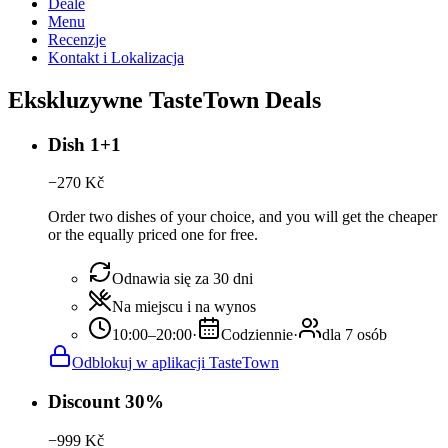
Deale
Menu
Recenzje
Kontakt i Lokalizacja
Ekskluzywne TasteTown Deals
Dish 1+1
−
270
Kč
Order two dishes of your choice, and you will get the cheaper
or the equally priced one for free.
Odnawia się za 30 dni
Na miejscu i na wynos
10:00–20:00
·
Codziennie
·
dla 7 osób
Odblokuj w aplikacji TasteTown
Discount 30%
−
999
Kč