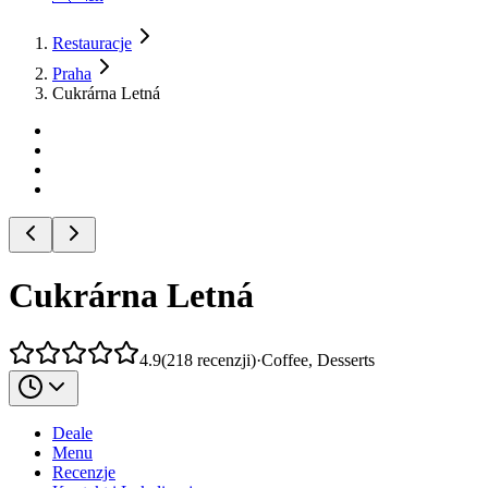
Restauracje
Praha
Cukrárna Letná
Cukrárna Letná
4.9
(
218
recenzji
)
·
Coffee, Desserts
Deale
Menu
Recenzje