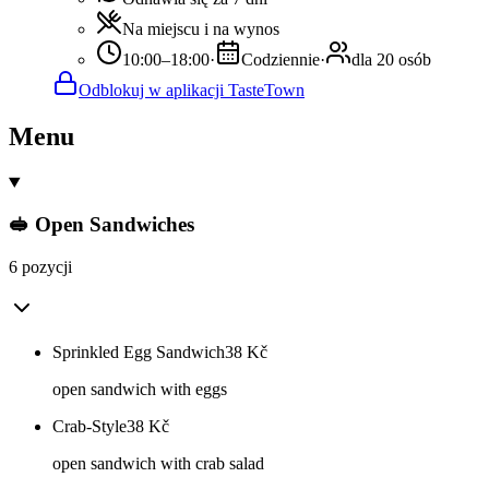
Na miejscu i na wynos
10:00–18:00
·
Codziennie
·
dla 20 osób
Odblokuj w aplikacji TasteTown
Menu
🥪 Open Sandwiches
6 pozycji
Sprinkled Egg Sandwich
38
Kč
open sandwich with eggs
Crab-Style
38
Kč
open sandwich with crab salad