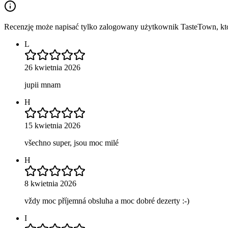
Recenzję może napisać tylko zalogowany użytkownik TasteTown, któr
L
26 kwietnia 2026
jupii mnam
H
15 kwietnia 2026
všechno super, jsou moc milé
H
8 kwietnia 2026
vždy moc příjemná obsluha a moc dobré dezerty :-)
I