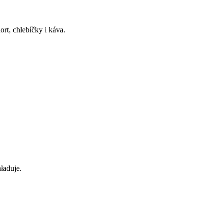
rt, chlebíčky i káva.
ładuje.