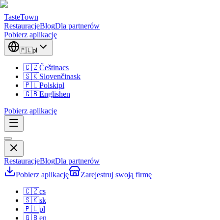
TasteTown
Restauracje
Blog
Dla partnerów
Pobierz aplikację
🇵🇱
pl
🇨🇿
Čeština
cs
🇸🇰
Slovenčina
sk
🇵🇱
Polski
pl
🇬🇧
English
en
Pobierz aplikację
Restauracje
Blog
Dla partnerów
Pobierz aplikację
Zarejestruj swoją firmę
🇨🇿
cs
🇸🇰
sk
🇵🇱
pl
🇬🇧
en