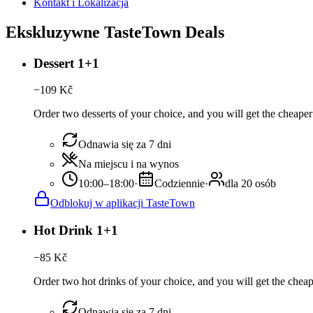
Kontakt i Lokalizacja
Ekskluzywne TasteTown Deals
Dessert 1+1
−
109
Kč
Order two desserts of your choice, and you will get the cheaper 
Odnawia się za 7 dni
Na miejscu i na wynos
10:00–18:00
·
Codziennie
·
dla 20 osób
Odblokuj w aplikacji TasteTown
Hot Drink 1+1
−
85
Kč
Order two hot drinks of your choice, and you will get the cheape
Odnawia się za 7 dni