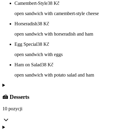
Camembert-Style
38
Kč
open sandwich with camembert-style cheese
Horseradish
38
Kč
open sandwich with horseradish and ham
Egg Special
38
Kč
open sandwich with eggs
Ham on Salad
38
Kč
open sandwich with potato salad and ham
🍰 Desserts
10 pozycji