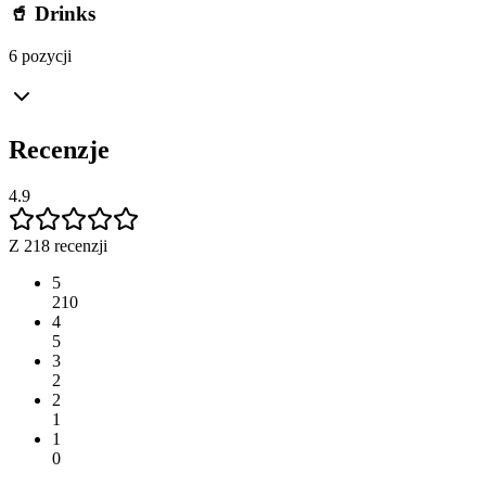
🥤 Drinks
6 pozycji
Recenzje
4.9
Z 218 recenzji
5
210
4
5
3
2
2
1
1
0