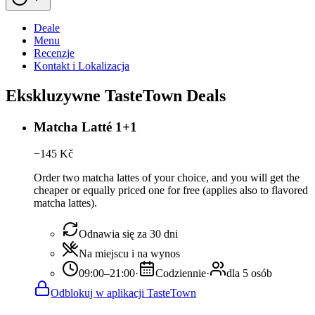
Deale
Menu
Recenzje
Kontakt i Lokalizacja
Ekskluzywne TasteTown Deals
Matcha Latté 1+1
−
145
Kč
Order two matcha lattes of your choice, and you will get the
cheaper or equally priced one for free (applies also to flavored
matcha lattes).
Odnawia się za 30 dni
Na miejscu i na wynos
09:00–21:00
·
Codziennie
·
dla 5 osób
Odblokuj w aplikacji TasteTown