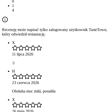
0
1
4
Recenzję może napisać tylko zalogowany użytkownik TasteTown,
który odwiedził restaurację.
X
11 lipca 2026
:)
H
23 czerwca 2026
Obsluha moc milá, poradila
X
26 maja 2026