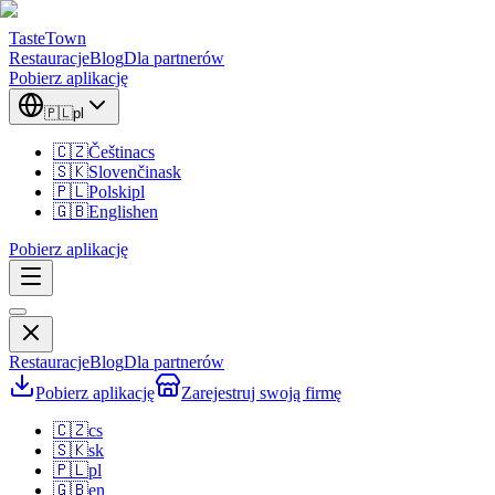
TasteTown
Restauracje
Blog
Dla partnerów
Pobierz aplikację
🇵🇱
pl
🇨🇿
Čeština
cs
🇸🇰
Slovenčina
sk
🇵🇱
Polski
pl
🇬🇧
English
en
Pobierz aplikację
Restauracje
Blog
Dla partnerów
Pobierz aplikację
Zarejestruj swoją firmę
🇨🇿
cs
🇸🇰
sk
🇵🇱
pl
🇬🇧
en