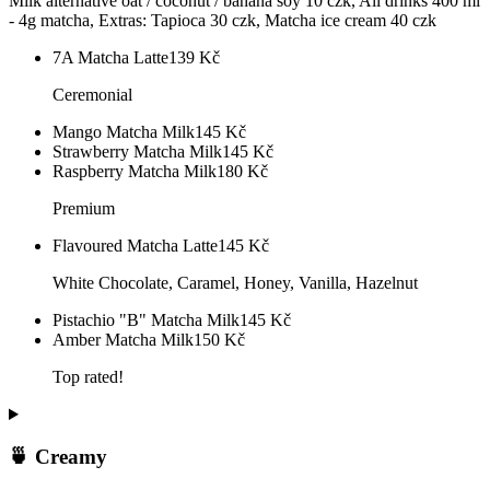
Milk alternative oat / coconut / banana soy 10 czk, All drinks 400 ml
- 4g matcha, Extras: Tapioca 30 czk, Matcha ice cream 40 czk
7A Matcha Latte
139
Kč
Ceremonial
Mango Matcha Milk
145
Kč
Strawberry Matcha Milk
145
Kč
Raspberry Matcha Milk
180
Kč
Premium
Flavoured Matcha Latte
145
Kč
White Chocolate, Caramel, Honey, Vanilla, Hazelnut
Pistachio "B" Matcha Milk
145
Kč
Amber Matcha Milk
150
Kč
Top rated!
🍵 Creamy