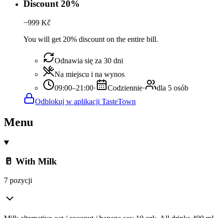
Discount 20%
−
999
Kč
You will get 20% discount on the entire bill.
Odnawia się za 30 dni
Na miejscu i na wynos
09:00–21:00
·
Codziennie
·
dla 5 osób
Odblokuj w aplikacji TasteTown
Menu
🥛 With Milk
7 pozycji