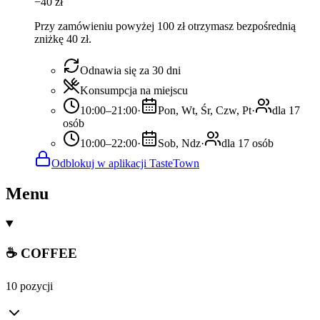
−
40
zł
Przy zamówieniu powyżej 100 zł otrzymasz bezpośrednią
zniżkę 40 zł.
Odnawia się za 30 dni
Konsumpcja na miejscu
10:00–21:00
·
Pon, Wt, Śr, Czw, Pt
·
dla 17
osób
10:00–22:00
·
Sob, Ndz
·
dla 17 osób
Odblokuj w aplikacji TasteTown
Menu
☕ COFFEE
10 pozycji