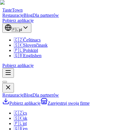
TasteTown
Restauracje
Blog
Dla partnerów
Pobierz aplikację
🇵🇱
pl
🇨🇿
Čeština
cs
🇸🇰
Slovenčina
sk
🇵🇱
Polski
pl
🇬🇧
English
en
Pobierz aplikację
Restauracje
Blog
Dla partnerów
Pobierz aplikację
Zarejestruj swoją firmę
🇨🇿
cs
🇸🇰
sk
🇵🇱
pl
🇬🇧
en