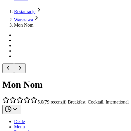
Restauracje
Warszawa
Mon Nom
Mon Nom
5.0
(
79
recenzji
)
·
Breakfast, Cocktail, International
Deale
Menu