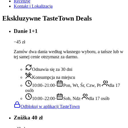
Recenzje
Kontakt i Lokalizacja
Ekskluzywne TasteTown Deals
Danie 1+1
−
45
zł
Zamów dwa dania według własnego wyboru, a tańsze lub w
tej samej cenie otrzymasz za darmo.
Odnawia się za 30 dni
Konsumpcja na miejscu
10:00–21:00
·
Pon, Wt, Śr, Czw, Pt
·
dla 17
osób
10:00–22:00
·
Sob, Ndz
·
dla 17 osób
Odblokuj w aplikacji TasteTown
Zniżka 40 zł