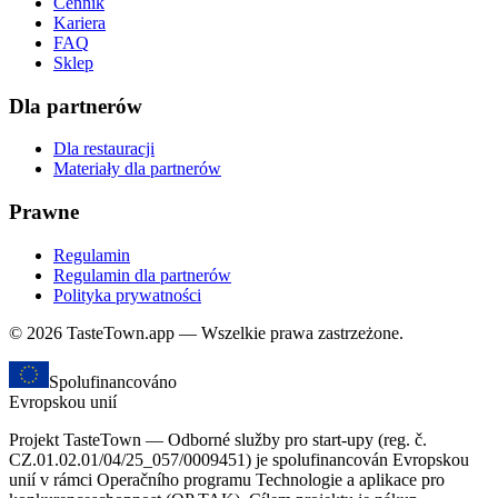
Cennik
Kariera
FAQ
Sklep
Dla partnerów
Dla restauracji
Materiały dla partnerów
Prawne
Regulamin
Regulamin dla partnerów
Polityka prywatności
© 2026 TasteTown.app — Wszelkie prawa zastrzeżone.
Spolufinancováno
Evropskou unií
Projekt TasteTown — Odborné služby pro start-upy (reg. č.
CZ.01.02.01/04/25_057/0009451) je spolufinancován Evropskou
unií v rámci Operačního programu Technologie a aplikace pro