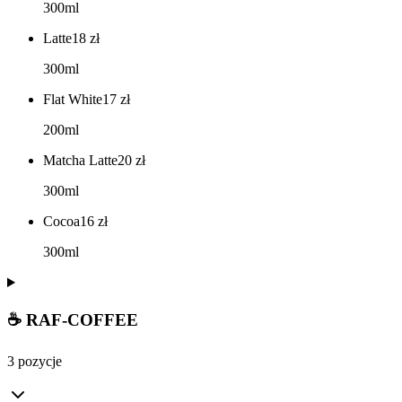
300ml
Latte
18
zł
300ml
Flat White
17
zł
200ml
Matcha Latte
20
zł
300ml
Cocoa
16
zł
300ml
☕ RAF-COFFEE
3 pozycje