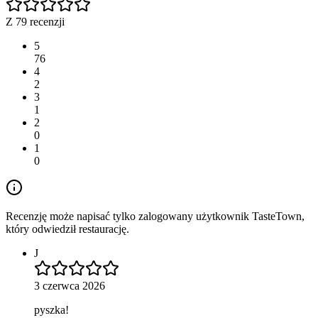
Z 79 recenzji
5
76
4
2
3
1
2
0
1
0
Recenzję może napisać tylko zalogowany użytkownik TasteTown,
który odwiedził restaurację.
J
3 czerwca 2026
pyszka!