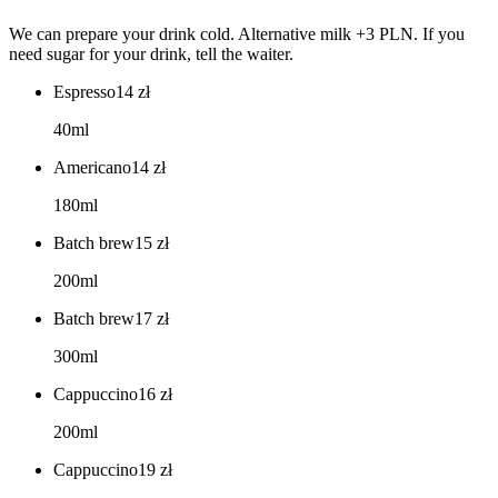
We can prepare your drink cold. Alternative milk +3 PLN. If you
need sugar for your drink, tell the waiter.
Espresso
14
zł
40ml
Americano
14
zł
180ml
Batch brew
15
zł
200ml
Batch brew
17
zł
300ml
Cappuccino
16
zł
200ml
Cappuccino
19
zł