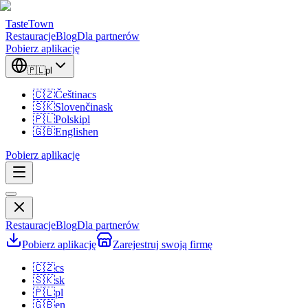
TasteTown
Restauracje
Blog
Dla partnerów
Pobierz aplikację
🇵🇱
pl
🇨🇿
Čeština
cs
🇸🇰
Slovenčina
sk
🇵🇱
Polski
pl
🇬🇧
English
en
Pobierz aplikację
Restauracje
Blog
Dla partnerów
Pobierz aplikację
Zarejestruj swoją firmę
🇨🇿
cs
🇸🇰
sk
🇵🇱
pl
🇬🇧
en