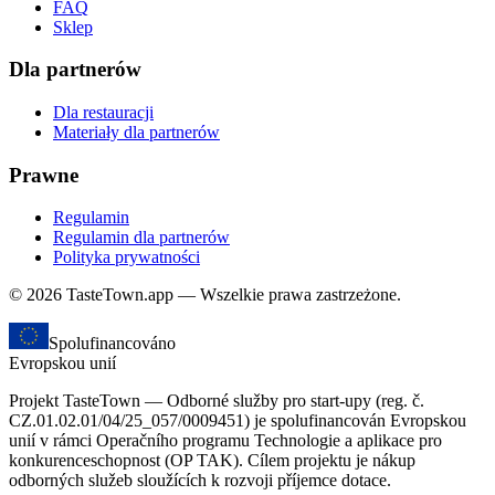
FAQ
Sklep
Dla partnerów
Dla restauracji
Materiały dla partnerów
Prawne
Regulamin
Regulamin dla partnerów
Polityka prywatności
© 2026 TasteTown.app — Wszelkie prawa zastrzeżone.
Spolufinancováno
Evropskou unií
Projekt TasteTown — Odborné služby pro start-upy (reg. č.
CZ.01.02.01/04/25_057/0009451) je spolufinancován Evropskou
unií v rámci Operačního programu Technologie a aplikace pro
konkurenceschopnost (OP TAK). Cílem projektu je nákup
odborných služeb sloužících k rozvoji příjemce dotace.