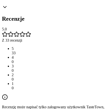
Recenzje
5.0
Z 33 recenzji
5
33
4
0
3
0
2
0
1
0
Recenzję może napisać tylko zalogowany użytkownik TasteTown,