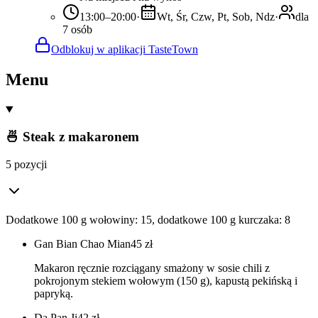
13:00–20:00
·
Wt, Śr, Czw, Pt, Sob, Ndz
·
dla
7 osób
Odblokuj w aplikacji TasteTown
Menu
🍜 Steak z makaronem
5 pozycji
Dodatkowe 100 g wołowiny: 15, dodatkowe 100 g kurczaka: 8
Gan Bian Chao Mian
45
zł
Makaron ręcznie rozciągany smażony w sosie chili z
pokrojonym stekiem wołowym (150 g), kapustą pekińską i
papryką.
Da Pan Ji
42
zł