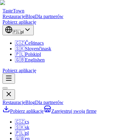
TasteTown
Restauracje
Blog
Dla partnerów
Pobierz aplikację
🇵🇱
pl
🇨🇿
Čeština
cs
🇸🇰
Slovenčina
sk
🇵🇱
Polski
pl
🇬🇧
English
en
Pobierz aplikację
Restauracje
Blog
Dla partnerów
Pobierz aplikację
Zarejestruj swoją firmę
🇨🇿
cs
🇸🇰
sk
🇵🇱
pl
🇬🇧
en