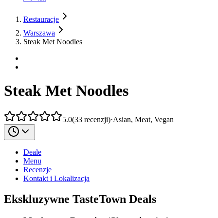
Restauracje
Warszawa
Steak Met Noodles
Steak Met Noodles
5.0
(
33
recenzji
)
·
Asian, Meat, Vegan
Deale
Menu
Recenzje
Kontakt i Lokalizacja
Ekskluzywne TasteTown Deals