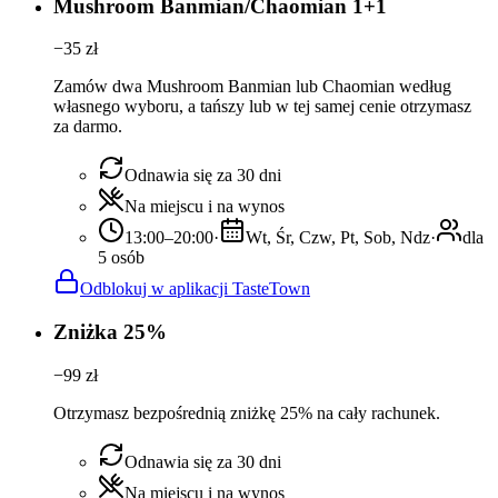
Mushroom Banmian/Chaomian 1+1
−
35
zł
Zamów dwa Mushroom Banmian lub Chaomian według
własnego wyboru, a tańszy lub w tej samej cenie otrzymasz
za darmo.
Odnawia się za 30 dni
Na miejscu i na wynos
13:00–20:00
·
Wt, Śr, Czw, Pt, Sob, Ndz
·
dla
5 osób
Odblokuj w aplikacji TasteTown
Zniżka 25%
−
99
zł
Otrzymasz bezpośrednią zniżkę 25% na cały rachunek.
Odnawia się za 30 dni
Na miejscu i na wynos