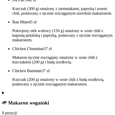
Kurczak (300 g) smażony z ziemniakami, papryką i sosem
chili, podawany z ręcznie rozciąganym szerokim makaronem.
Ban Mian
45
zł
Pokrojony stek wołowy (150 g) smażony w sosie chili z
kapustą pekińską i papryką, podawany z ręcznie rozciąganym
makaronem.
Chicken Chaomian
37
zł
Makaron ręcznie rozciągany smażony w sosie chili z
kurczakiem (200 g) i białą rzodkwią.
Chicken Banmian
37
zł
Kurczak (200 g) smażony w sosie chili z białą rzodkwią,
podawany z ręcznie rozciąganym makaronem.
🌱 Makaron wegański
8 pozycji