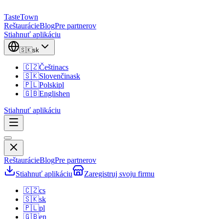
TasteTown
Reštaurácie
Blog
Pre partnerov
Stiahnuť aplikáciu
🇸🇰
sk
🇨🇿
Čeština
cs
🇸🇰
Slovenčina
sk
🇵🇱
Polski
pl
🇬🇧
English
en
Stiahnuť aplikáciu
Reštaurácie
Blog
Pre partnerov
Stiahnuť aplikáciu
Zaregistruj svoju firmu
🇨🇿
cs
🇸🇰
sk
🇵🇱
pl
🇬🇧
en