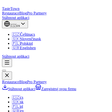
TasteTown
Restaurace
Blog
Pro Partnery
Stáhnout aplikaci
🇨🇿
cs
🇨🇿
Čeština
cs
🇸🇰
Slovenčina
sk
🇵🇱
Polski
pl
🇬🇧
English
en
Stáhnout aplikaci
Restaurace
Blog
Pro Partnery
Stáhnout aplikaci
Zaregistruj svou firmu
🇨🇿
cs
🇸🇰
sk
🇵🇱
pl
🇬🇧
en